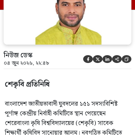
সিনিয়র যুগ্ম মহাসচিব রুহুল কবির রিজভী
স্বাক্ষরিত এক বিজ্ঞপ্তিতে নতুন কমিটির
অনুমোদনের বিষয়টি জানানো হয়। কমিটিতে
আব্দুল মোনায়েম মুন্নাকে সভাপতি […]
নিউজ ডেস্ক





০৪ জুন ২০২৬, ২২:৪৮
শেকৃবি প্রতিনিধি
বাংলাদেশ জাতীয়তাবাদী যুবদলের ১৫১ সদস্যবিশিষ্ট
পূর্ণাঙ্গ কেন্দ্রীয় নির্বাহী কমিটিতে স্থান পেয়েছেন
শেরেবাংলা কৃষি বিশ্ববিদ্যালয়ের (শেকৃবি) সাবেক
শিক্ষার্থী কৃষিবিদ সানোয়ার আলম। নবগঠিত কমিটিতে