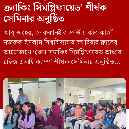
ক্র্যাকিং সিমপ্লিফায়েড’ শীর্ষক
সেমিনার অনুষ্ঠিত
আবু তাহের, জাককানইবি জাতীয় কবি কাজী
নজরুল ইসলাম বিশ্ববিদ্যালয় ক্যারিয়ার ক্লাবের
আয়োজনে ‘কেস ক্র্যাকিং সিমপ্লিফায়েড আন্ডার
রাইজ এআই ক্যাম্প’ শীর্ষক সেমিনার অনুষ্ঠিত
হয়েছে। মঙ্গলবার (১২ মে) বিশ্ববিদ্যালয়ের
কেন্দ্রীয় লাইব্রেরির নবযুগ কনফারেন্স রুমে এ
সেমিনারের আয়োজন করা হয়। এআই ক্যাম্পের
উদ্যোগে আয়োজিত সেমিনারে প্রধান আলোচক
হিসেবে উপস্থিত ছিলেন রাইজের ডিজিটাল গ্রোথ
হ্যাক ম্যানেজার মো. ইয়াসিন আরাফাত। […]