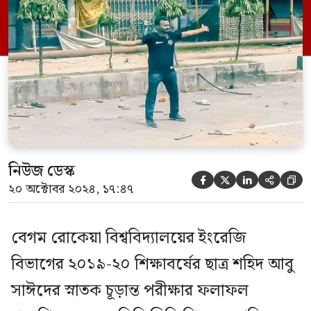
প্রকাশনা বিভাগের অতিরিক্ত পরিচালক মোহাম্মদ
আলী নিশ্চিত করেছেন। রোববার বিশ্ববিদ্যালয়ের
উপাচার্য প্রফেসর ড. মো. শওকাত আলীর
অনুমোদনক্রমে এ ফলাফল প্রকাশ […]
নিউজ ডেস্ক





২০ অক্টোবর ২০২৪, ১৭:৪৭
বেগম রোকেয়া বিশ্ববিদ্যালয়ের ইংরেজি
বিভাগের ২০১৯-২০ শিক্ষাবর্ষের ছাত্র শহিদ আবু
সাঈদের স্নাতক চূড়ান্ত পরীক্ষার ফলাফল