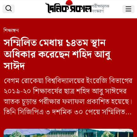
পরীক্ষামূলক


সংস্করণ
শিক্ষাঙ্গন
সম্মিলিত মেধায় ১৪তম স্থান
অধিকার করেছেন শহিদ আবু
সাঈদ
বেগম রোকেয়া বিশ্ববিদ্যালয়ের ইংরেজি বিভাগের
২০১৯-২০ শিক্ষাবর্ষের ছাত্র শহিদ আবু সাঈদের
স্নাতক চূড়ান্ত পরীক্ষার ফলাফল প্রকাশিত হয়েছে।
তিনি সিজিপিএ ৩ দশমিক ৩০ পেয়ে সম্মিলিত
মেধাতালিকায় ১৪তম স্থান অধিকার করেছেন। এ
বিষয়ে বিশ্ববিদ্যালয়ের জনসংযোগ, তথ্য ও