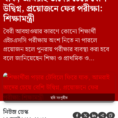
উদ্বিগ্ন, প্রয়োজনে ফের পরীক্ষা:
শিক্ষামন্ত্রী
বৈরী আবহাওয়ার কারণে কোনো শিক্ষার্থী
এইচএসসি পরীক্ষায় অংশ নিতে না পারলে
প্রয়োজন হলে পুনরায় পরীক্ষার ব্যবস্থা করা হবে
বলে জানিয়েছেন শিক্ষা ও প্রাথমিক ও
গণশিক্ষামন্ত্রী ড. আ ন ম এহছানুল হক মিলন।
তিনি শিক্ষার্থীদের আন্দোলন না করে পড়াশোনায়
মনোযোগ দেওয়ার আহ্বান জানিয়ে বলেন,
সরকার পরিস্থিতি নিবিড়ভাবে পর্যবেক্ষণ করছে
ছবি সংগৃহীত
এবং পরীক্ষার্থীদের স্বার্থ রক্ষায় প্রয়োজনীয় সব
পদক্ষেপ […]
নিউজ ডেস্ক




