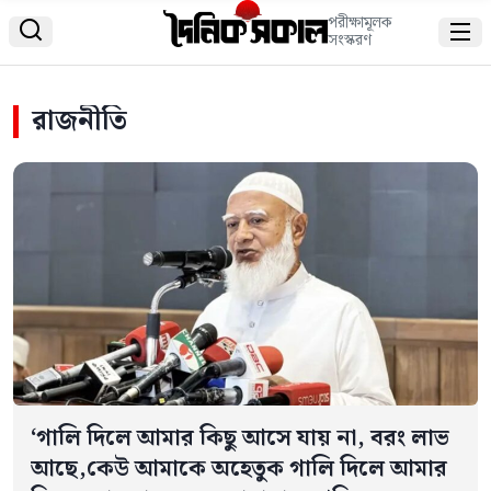
পরীক্ষামূলক


সংস্করণ
রাজনীতি
‘গালি দিলে আমার কিছু আসে যায় না, বরং লাভ
আছে,কেউ আমাকে অহেতুক গালি দিলে আমার