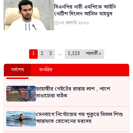
বিএনপির নারী এমপিকে আইনি
নোটিশ দিলেন আসিফ মাহমুদ
০৭ আগস্ট ২০২৬

পেজিনেশন
1
2
3
…
1,123
পরবর্তী »
সর্বশেষ
জনপ্রিয়
জাহাঙ্গীর গেইটের রাস্তায় লাশ , পাশে
ভাঙাচোরা বাইক
সেনবাগে নিখোঁজের পর পুকুরে মিলল শিশু
আরাফাত হোসেনের মরদেহ