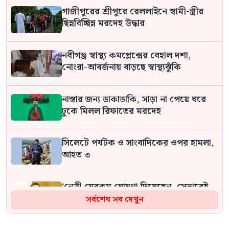
গাজীপুরের শ্রীপুরে রেললাইনে স্বামী-স্ত্রীর
ছিন্নবিচ্ছিন্ন মরদেহ উদ্ধার
নবীগঞ্জ স্বাস্থ্য কমপ্লেক্সের বেহাল দশা,
নোংরা-আবর্জনায় বাড়ছে স্বাস্থ্যঝুঁকি
নাস্তার জন্য ডাকাডাকি, সাড়া না পেয়ে ঘরে
ঢুকে মিলল রিফাতের মরদেহ
সিলেটে পর্যটক ও সাংবাদিকের ওপর হামলা,
আহত ৩
‘নেত্রী যেরকম ঘোষণা দিয়েছেন, সেভাবেই
আমরাও দেশে ফিরে গিয়ে বিচারের মুখোমুখি
সর্বশেষ সব দেখুন
হতে প্রস্তুত: আসাদুজ্জামান খান কামাল