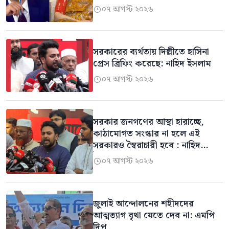
০৭ আগস্ট ২০২৬

সরকারের ব্যর্থতায় দিল্লীতে হাসিনা
প্রেস ব্রিফিং করেছে: নাহিদ ইসলাম
০৭ আগস্ট ২০২৬

সরকার জনগণের আস্থা হারাচ্ছে,
কাঠামোগত সংস্কার না হলে এই
সরকারও স্বৈরাচারী হবে : নাহিদ
ইসলাম
০৭ আগস্ট ২০২৬

জুলাই আন্দোলনের শহীদদের
আত্মত্যাগ বৃথা যেতে দেব না: এমপি
দিপু