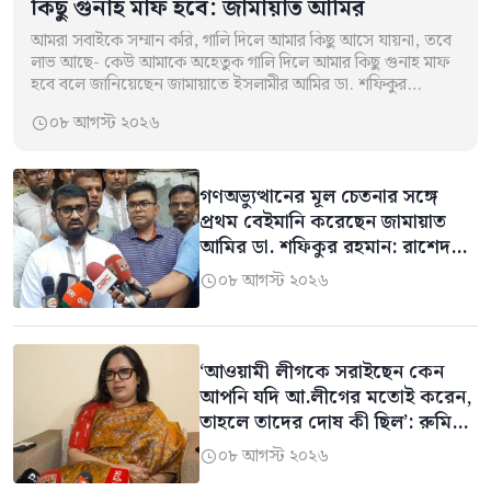
কিছু গুনাহ মাফ হবে: জামায়াত আমির
আমরা সবাইকে সম্মান করি, গালি দিলে আমার কিছু আসে যায়না, তবে
লাভ আছে- কেউ আমাকে অহেতুক গালি দিলে আমার কিছু গুনাহ মাফ
হবে বলে জানিয়েছেন জামায়াতে ইসলামীর আমির ডা. শফিকুর…
০৮ আগস্ট ২০২৬

গণঅভ্যুত্থানের মূল চেতনার সঙ্গে
প্রথম বেইমানি করেছেন জামায়াত
আমির ডা. শফিকুর রহমান: রাশেদ
খান
০৮ আগস্ট ২০২৬

‘আওয়ামী লীগকে সরাইছেন কেন
আপনি যদি আ.লীগের মতোই করেন,
তাহলে তাদের দোষ কী ছিল’: রুমিন
ফারহানা
০৮ আগস্ট ২০২৬
