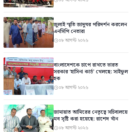
০৮ আগস্ট ২০২৬

জুলাই স্মৃতি জাদুঘর পরিদর্শন করলেন
এনসিপি নেতারা
০৮ আগস্ট ২০২৬

বাংলাদেশকে চাপে রাখতে ভারত
সরকার ‘হাসিনা কার্ড’ খেলছে: সাইফুল
হক
০৮ আগস্ট ২০২৬

জামায়াত আমিরের নেতৃত্বে সচিবালয়ে
মব সৃষ্টি করা হয়েছে: রাশেদ খাঁন
০৮ আগস্ট ২০২৬
