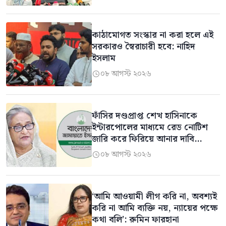
কাঠামোগত সংস্কার না করা হলে এই
সরকারও স্বৈরাচারী হবে: নাহিদ
ইসলাম
০৮ আগস্ট ২০২৬

ফাঁসির দণ্ডপ্রাপ্ত শেখ হাসিনাকে
ইন্টারপোলের মাধ্যমে রেড নোটিশ
জারি করে ফিরিয়ে আনার দাবি
জামায়াতের
০৮ আগস্ট ২০২৬

‘আমি আওয়ামী লীগ করি না, অবশ্যই
করি না আমি ব্যক্তি নয়, ন্যায়ের পক্ষে
কথা বলি’: রুমিন ফারহানা