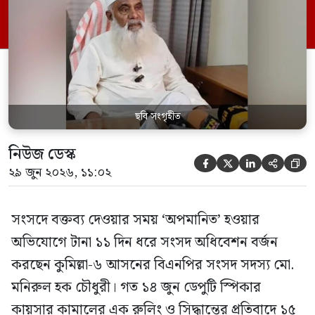
পর্যন্ত তিনি সংসদে যাননি। মনিরুল হক চৌধুরী
বলেন, ‘আমাকে সংসদে অপমান করা হয়েছে।
স্পিকার ফোন […]
ছবি সংগৃহীত
নিউজ ডেস্ক





২৯ জুন ২০২৬, ১১:০২
সংসদে বক্তব্য দেওয়ার সময় ‘অপমানিত’ হওয়ার
অভিযোগে টানা ১১ দিন ধরে সংসদ অধিবেশন বর্জন
করছেন কুমিল্লা-৬ আসনের বিএনপির সংসদ সদস্য মো.
মনিরুল হক চৌধুরী। গত ১৪ জুন ডেপুটি স্পিকার
কায়সার কামালের এক রুলিং ও সিদ্ধান্তের প্রতিবাদে ১৫