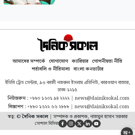
আমাদের সম্পর্কে
যোগাযোগ
ক্যারিয়ার
গোপনীয়তা নীতি
শর্তাবলি ও নীতিমালা
বাংলা কনভার্টার
ইডিবি ট্রেড সেন্টার, ৯৩ কাজী নজরুল ইসলাম এভিনিউ, কারওয়ান বাজার,
ঢাকা-১২১৫
নিউজরুম :
+৮৮০ ১৬০১ ৯৪ ২২২২
|
news@dainiksokal.com
বিজ্ঞাপণ :
+৮৮০ ১৬২২ ৬৬ ২৮৮৮
|
news@dainiksokal.com
স্বত্ব: ©
দৈনিক সকাল
|
সম্পাদক ও প্রকাশক, নাজমুল হাসান সরকার
সোশ্যাল মিডিয়া





অ+