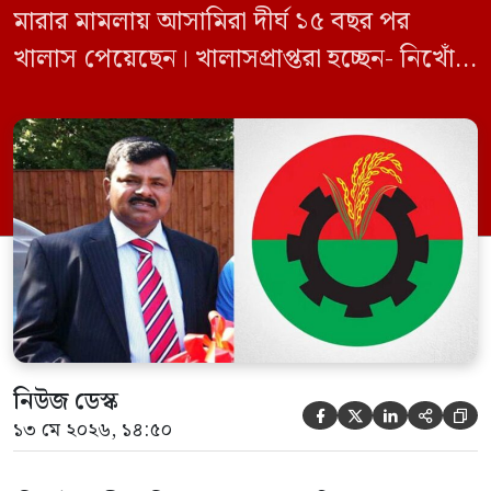
মারার মামলায় আসামিরা দীর্ঘ ১৫ বছর পর
খালাস পেয়েছেন। খালাসপ্রাপ্তরা হচ্ছেন- নিখোঁজ
বিএনপি নেতা এম ইলিয়াস আলী ও ছাত্রদল নেতা
ইফতেখার আহমদ দিনারসহ ৩৮ জন নেতাকর্মী।
মঙ্গলবার দুপুরে মামলার দীর্ঘ শুনানি ও সাক্ষ্য-
প্রমাণ জেরা শেষে আসামিরা নির্দোষ প্রমাণিত
হওয়ায় খালাস দেন বিচারক। মানবপাচার […]
নিউজ ডেস্ক





১৩ মে ২০২৬, ১৪:৫০