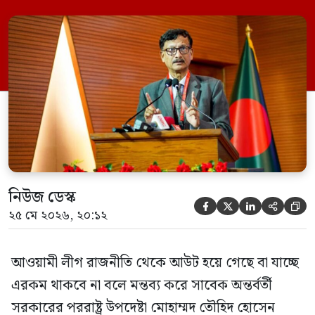
অনুমান তারা (আওয়ামী লীগ) দেশের আগামী
নির্বাচনে অংশ নেবে। সম্প্রতি দেশের একটি
বেসরকারি টেলিভিশনে দেয়া সাক্ষাৎকারে তিনি
এসব কথা বলেন। আওয়ামী লীগ সরকারের সময়
হওয়া অত্যাচার-নিপীড়ন মানুষ ভুলে যাবে এমন
[…]
নিউজ ডেস্ক





২৫ মে ২০২৬, ২০:১২
আওয়ামী লীগ রাজনীতি থেকে আউট হয়ে গেছে বা যাচ্ছে
এরকম থাকবে না বলে মন্তব্য করে সাবেক অন্তর্বর্তী
সরকারের পররাষ্ট্র উপদেষ্টা মোহাম্মদ তৌহিদ হোসেন