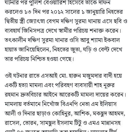
ঘটনার পর পুলিশ বেওয়ারিশ হিসেবে তাকে দাফন
করলেও ১৩ দিন পর ২০১২ সালের ১ জানুয়ারি নিহতের
দ্বিতীয় স্ত্রী জ্যোৎস্না বেগম দক্ষিণ সুরমা থানায় এসে ছবি ও
ব্যবহার্য জিনিসপত্র দেখে স্বামীর পরিচয় শনাক্ত করেন।
তৎকালীন দক্ষিণ সুরমা থানার ওসি আবু শ্যামা ইকবাল
হায়াত জানিয়েছিলেন, নিহতের জুতা, ঘড়ি ও বেল্ট দেখে
তার পরিচয় নিশ্চিত হওয়া গেছে।
ওই ঘটনার রাতে এসআই মো. হারুন মজুমদার বাদী হয়ে
একটি হত্যা মামলা এবং পরিবহণ ব্যবসায়ী শাহ নূরুর
রহমান দ্রুতবিচার আইনে আরেকটি মামলা দায়ের করেন।
মামলায় বর্তমানে নিখোঁজ বিএনপি নেতা এম ইলিয়াস
আলী ও দিনার ছাড়াও কোহিনুর, আশিক, মকছুদ আহমদ,
রাসেল, তোরন, সামছুল ইসলাম টিটু ও এমএ মান্নানসহ