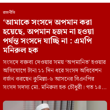
রাজনীতি
‘আমাকে সংসদে অপমান করা
হয়েছে, অপমান হজম না হওয়া
পর্যন্ত সংসদে যাচ্ছি না : এমপি
মনিরুল হক
সংসদে বক্তব্য দেওয়ার সময় ‘অপমানিত’ হওয়ার
অভিযোগে টানা ১১ দিন ধরে সংসদ অধিবেশন
বর্জন করছেন কুমিল্লা-৬ আসনের বিএনপির
সংসদ সদস্য মো. মনিরুল হক চৌধুরী। গত ১৪
জুন ডেপুটি স্পিকার কায়সার কামালের এক
রুলিং ও সিদ্ধান্তের প্রতিবাদে ১৫ থেকে ২৫ জুন