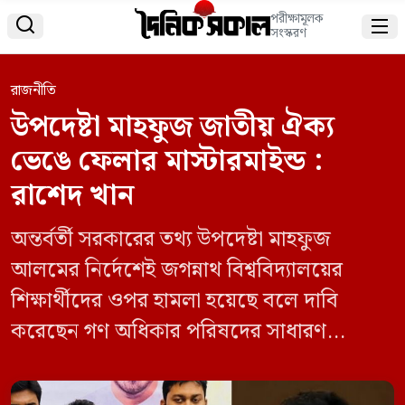
পরীক্ষামূলক


সংস্করণ
রাজনীতি
উপদেষ্টা মাহফুজ জাতীয় ঐক্য
ভেঙে ফেলার মাস্টারমাইন্ড :
রাশেদ খান
অন্তর্বর্তী সরকারের তথ্য উপদেষ্টা মাহফুজ
আলমের নির্দেশেই জগন্নাথ বিশ্ববিদ্যালয়ের
শিক্ষার্থীদের ওপর হামলা হয়েছে বলে দাবি
করেছেন গণ অধিকার পরিষদের সাধারণ
সম্পাদক রাশেদ খান। একই সঙ্গে মাহফুজ
আলমকে জাতীয় ঐক্য ভেঙে ফেলার