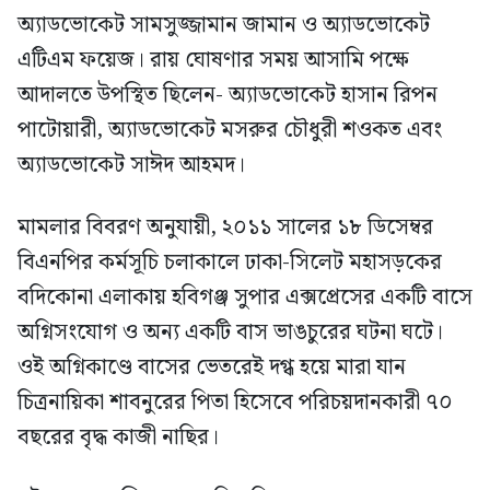
অ্যাডভোকেট সামসুজ্জামান জামান ও অ্যাডভোকেট
এটিএম ফয়েজ। রায় ঘোষণার সময় আসামি পক্ষে
আদালতে উপস্থিত ছিলেন- অ্যাডভোকেট হাসান রিপন
পাটোয়ারী, অ্যাডভোকেট মসরুর চৌধুরী শওকত এবং
অ্যাডভোকেট সাঈদ আহমদ।
মামলার বিবরণ অনুযায়ী, ২০১১ সালের ১৮ ডিসেম্বর
বিএনপির কর্মসূচি চলাকালে ঢাকা-সিলেট মহাসড়কের
বদিকোনা এলাকায় হবিগঞ্জ সুপার এক্সপ্রেসের একটি বাসে
অগ্নিসংযোগ ও অন্য একটি বাস ভাঙচুরের ঘটনা ঘটে।
ওই অগ্নিকাণ্ডে বাসের ভেতরেই দগ্ধ হয়ে মারা যান
চিত্রনায়িকা শাবনুরের পিতা হিসেবে পরিচয়দানকারী ৭০
বছরের বৃদ্ধ কাজী নাছির।