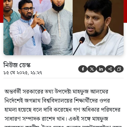
‘মাস্টারমাইন্ড’ বলে অ্যাখ্যা দিয়েছেন তিনি। আজ
বৃহস্পতিবার এক ফেসবুক পোস্টে এসব মন্তব্য
করেন রাশেদ খান। ফেসবুক পোস্টে রাশেদ খান
বলেন, ‘মাহফুজের আলমের ওপর বোতল […]
নিউজ ডেস্ক





১৫ মে ২০২৫, ২১:২৭
অন্তর্বর্তী সরকারের তথ্য উপদেষ্টা মাহফুজ আলমের
নির্দেশেই জগন্নাথ বিশ্ববিদ্যালয়ের শিক্ষার্থীদের ওপর
হামলা হয়েছে বলে দাবি করেছেন গণ অধিকার পরিষদের
সাধারণ সম্পাদক রাশেদ খান। একই সঙ্গে মাহফুজ