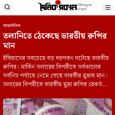
পরীক্ষামূলক


সংস্করণ
আন্তর্জাতিক
তলানিতে ঠেকেছে ভারতীয় রুপির
মান
ইতিহাসের সবচেয়ে বড় দরপতন ঘটেছে ভারতীয়
রুপির। মার্কিন ডলারের বিপরীতে সর্বকালের
সর্বনিম্ন পর্যায়ে নেমে গেছে ভারতীয় মুদ্রার মান।
ডলারের বিপরীতে ভারতীয় মুদ্রা রুপির রেকর্ড
দরপতন ঘটেছে। ভারতীয় কেন্দ্রীয় ব্যাংক রিজার্ভ
ব্যাঙ্ক অফ ইন্ডিয়ার (আরবিআই) গভর্নর হিসাবে
সঞ্জয় মালহোত্রার নিয়োগের পরের দিন মঙ্গলবার