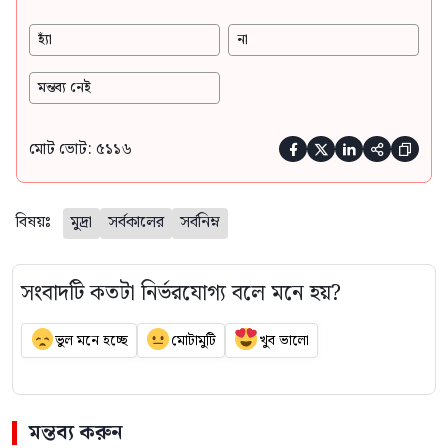
হ্যাঁ
না
মন্তব্য নেই
মোট ভোট: ৫১১৬





বিষয়ঃ
মুদ্রা
সর্বকালের
সর্বনিম্ন
সংবাদটি কতটা নির্ভরযোগ্য বলে মনে হয়?
ভুল মনে হচ্ছে
মোটামুটি
খুব ভালো
মন্তব্য করুন