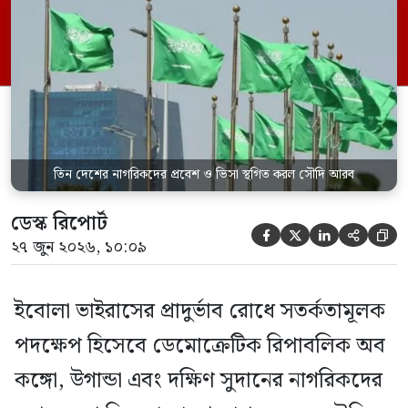
যেকোনো ভ্রমণকারীর জন্য ভিসা ইস্যু এবং
সৌদিতে প্রবেশ সাময়িকভাবে স্থগিত করা
হয়েছে। সৌদি প্রেস এজেন্সি (এসপিএ)
জানিয়েছে, এই নিষেধাজ্ঞা শুধুমাত্র সরাসরি ওই
তিন দেশ থেকে […]
তিন দেশের নাগরিকদের প্রবেশ ও ভিসা স্থগিত করল সৌদি আরব
ডেস্ক রিপোর্ট





২৭ জুন ২০২৬, ১০:০৯
ইবোলা ভাইরাসের প্রাদুর্ভাব রোধে সতর্কতামূলক
পদক্ষেপ হিসেবে ডেমোক্রেটিক রিপাবলিক অব
কঙ্গো, উগান্ডা এবং দক্ষিণ সুদানের নাগরিকদের