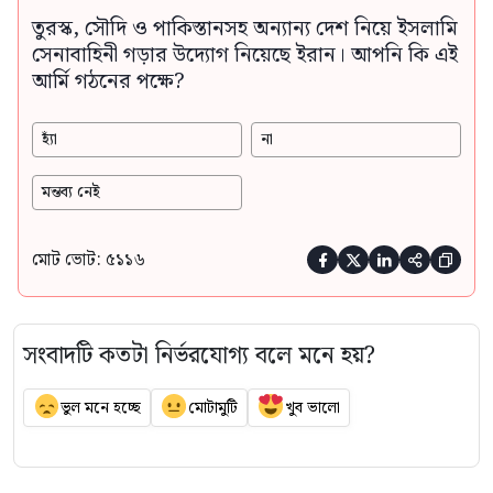
তুরস্ক, সৌদি ও পাকিস্তানসহ অন্যান্য দেশ নিয়ে ইসলামি
সেনাবাহিনী গড়ার উদ্যোগ নিয়েছে ইরান। আপনি কি এই
আর্মি গঠনের পক্ষে?
হ্যাঁ
না
মন্তব্য নেই
মোট ভোট: ৫১১৬





সংবাদটি কতটা নির্ভরযোগ্য বলে মনে হয়?
ভুল মনে হচ্ছে
মোটামুটি
খুব ভালো