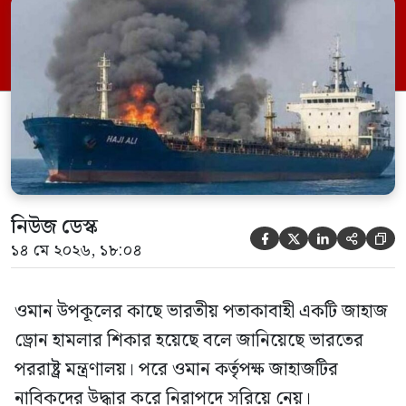
পর সাগরে পুরোপুরি ডুবে যায় ওই জাহাজটি।
‘এমএসভি হাজি আলি’ (Haji Ali) নামের
কার্গো শিপের উপর এই হামলার ঘটনায় তীব্র
উদ্বেগ প্রকাশ করেছে নয়াদিল্লি। প্রাথমিক […]
নিউজ ডেস্ক





১৪ মে ২০২৬, ১৮:০৪
ওমান উপকূলের কাছে ভারতীয় পতাকাবাহী একটি জাহাজ
ড্রোন হামলার শিকার হয়েছে বলে জানিয়েছে ভারতের
পররাষ্ট্র মন্ত্রণালয়। পরে ওমান কর্তৃপক্ষ জাহাজটির
নাবিকদের উদ্ধার করে নিরাপদে সরিয়ে নেয়।