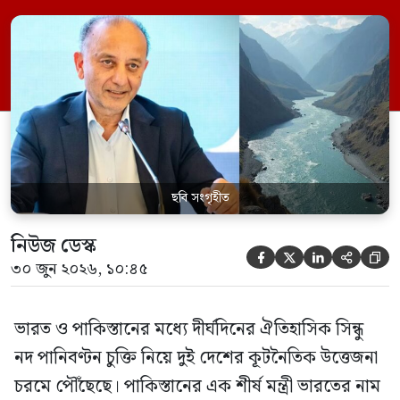
পানির ওপর কেউ হাত দিলে সেই হাত কেটে
ফেলা হবে। ভারতের কেন্দ্রীয় জলসম্পদ মন্ত্রী সি
আর পাতিল কর্তৃক আগামী দেড় থেকে দুই বছরের
[…]
ছবি সংগৃহীত
নিউজ ডেস্ক





৩০ জুন ২০২৬, ১০:৪৫
ভারত ও পাকিস্তানের মধ্যে দীর্ঘদিনের ঐতিহাসিক সিন্ধু
নদ পানিবণ্টন চুক্তি নিয়ে দুই দেশের কূটনৈতিক উত্তেজনা
চরমে পৌঁছেছে। পাকিস্তানের এক শীর্ষ মন্ত্রী ভারতের নাম