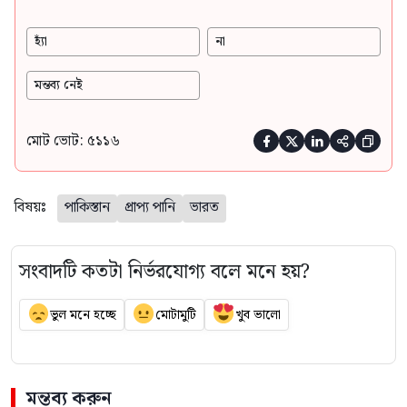
হ্যাঁ
না
মন্তব্য নেই
মোট ভোট: ৫১১৬





বিষয়ঃ
পাকিস্তান
প্রাপ্য পানি
ভারত
সংবাদটি কতটা নির্ভরযোগ্য বলে মনে হয়?
ভুল মনে হচ্ছে
মোটামুটি
খুব ভালো
মন্তব্য করুন