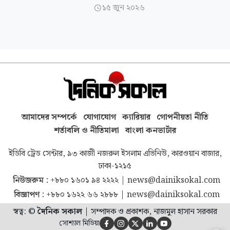
১৫ জুন ২০২৬

আমাদের সম্পর্কে
যোগাযোগ
ক্যারিয়ার
গোপনীয়তা নীতি
শর্তাবলি ও নীতিমালা
বাংলা কনভার্টার
ইডিবি ট্রেড সেন্টার, ৯৩ কাজী নজরুল ইসলাম এভিনিউ, কারওয়ান বাজার,
ঢাকা-১২১৫
নিউজরুম :
+৮৮০ ১৬০১ ৯৪ ২২২২
|
news@dainiksokal.com
বিজ্ঞাপণ :
+৮৮০ ১৬২২ ৬৬ ২৮৮৮
|
news@dainiksokal.com
স্বত্ব: ©
দৈনিক সকাল
|
সম্পাদক ও প্রকাশক, নাজমুল হাসান সরকার
সোশ্যাল মিডিয়া




