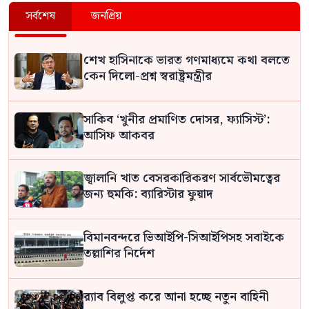
সর্বশেষ
জনপ্রিয়
শেখ হাসিনাকে ভারত গণমাধ্যমে কথা বলতে
কেন দিলো-প্রশ্ন স্বরাষ্ট্রমন্ত্রীর
সাকিব ‘খুনীর প্রমাণিত দোসর, ফ্যাসিস্ট’:
আসিফ আকবর
জ্বালানি খাত বেসরকারিকরণ সার্বভৌমত্বের
জন্য হুমকি: ব্যারিস্টার ফুয়াদ
বিমানবন্দরে ভিআইপি-সিআইপিসহ সবাইকে
তল্লাশির নির্দেশ
র‍্যাব বিলুপ্ত করে আনা হচ্ছে নতুন বাহিনী