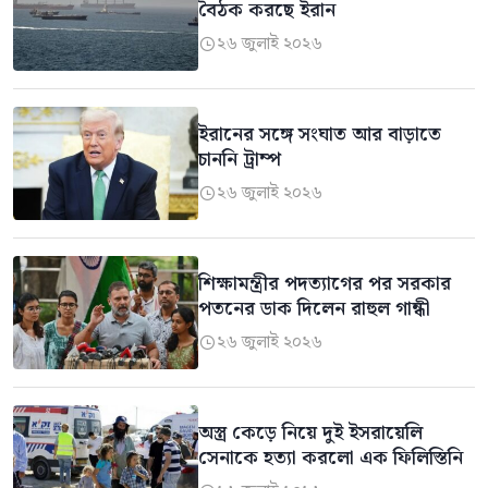
বৈঠক করছে ইরান
২৬ জুলাই ২০২৬

ইরানের সঙ্গে সংঘাত আর বাড়াতে
চাননি ট্রাম্প
২৬ জুলাই ২০২৬

শিক্ষামন্ত্রীর পদত্যাগের পর সরকার
পতনের ডাক দিলেন রাহুল গান্ধী
২৬ জুলাই ২০২৬

অস্ত্র কেড়ে নিয়ে দুই ইসরায়েলি
সেনাকে হত্যা করলো এক ফিলিস্তিনি