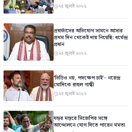
যাব না: ককরোচ প্রধান
২৫ জুলাই ২০২৬

প্রশ্নফাঁসের অভিযোগ সামনে আসার
প্রথম দিন থেকেই দায় নিয়েছি: ধর্মেন্দ্র
প্রধান
২৫ জুলাই ২০২৬

‘ভিডিও নয়, পদক্ষেপ চাই’– নরেন্দ্র
মোদিকে রাহুল গান্ধী
২৫ জুলাই ২০২৬

যন্তর মন্তরে সিজেপির সঙ্গে
আন্দোলনে যোগ দিতে পারেন মমতা