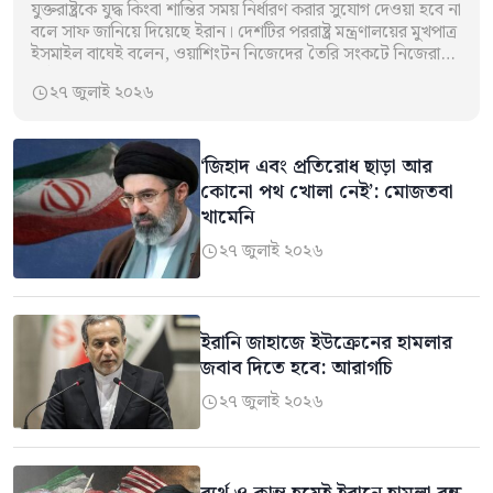
যুক্তরাষ্ট্রকে যুদ্ধ কিংবা শান্তির সময় নির্ধারণ করার সুযোগ দেওয়া হবে না
বলে সাফ জানিয়ে দিয়েছে ইরান। দেশটির পররাষ্ট্র মন্ত্রণালয়ের মুখপাত্র
ইসমাইল বাঘেই বলেন, ওয়াশিংটন নিজেদের তৈরি সংকটে নিজেরাই
আটকে গেছে।…
২৭ জুলাই ২০২৬

‘জিহাদ এবং প্রতিরোধ ছাড়া আর
কোনো পথ খোলা নেই’: মোজতবা
খামেনি
২৭ জুলাই ২০২৬

ইরানি জাহাজে ইউক্রেনের হামলার
জবাব দিতে হবে: আরাগচি
২৭ জুলাই ২০২৬
