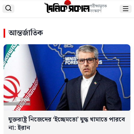
পরীক্ষামূলক


সংস্করণ
আন্তর্জাতিক
যুক্তরাষ্ট্র নিজেদের ‘ইচ্ছেমতো’ যুদ্ধ থামাতে পারবে
না: ইরান