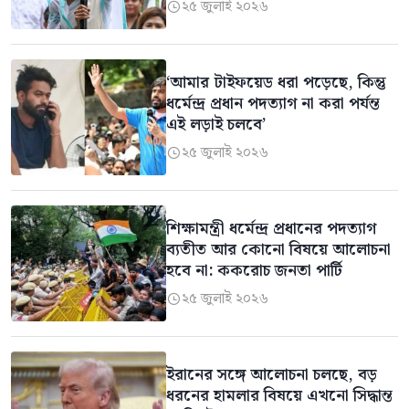
২৫ জুলাই ২০২৬

‘আমার টাইফয়েড ধরা পড়েছে, কিন্তু
ধর্মেন্দ্র প্রধান পদত্যাগ না করা পর্যন্ত
এই লড়াই চলবে’
২৫ জুলাই ২০২৬

শিক্ষামন্ত্রী ধর্মেন্দ্র প্রধানের পদত্যাগ
ব্যতীত আর কোনো বিষয়ে আলোচনা
হবে না: ককরোচ জনতা পার্টি
২৫ জুলাই ২০২৬

ইরানের সঙ্গে আলোচনা চলছে, বড়
ধরনের হামলার বিষয়ে এখনো সিদ্ধান্ত