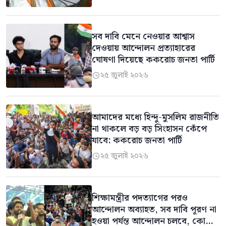
সব দাবি মেনে নেওয়ার আশ্বাস
দেওয়ায় আন্দোলন প্রত্যাহারের
ঘোষণা দিয়েছে ককরোচ জনতা পার্টি
২৫ জুলাই ২০২৬

আমাদের মধ্যে হিন্দু-মুসলিম রাজনীতি
না থাকলে বড় বড় সিংহাসন কেঁপে
যাবে: ককরোচ জনতা পার্টি
২৫ জুলাই ২০২৬

শিক্ষামন্ত্রীর পদত্যাগের পরও
আন্দোলন অব্যাহত, সব দাবি পূরণ না
হওয়া পর্যন্ত আন্দোলন চলবে, কোথাও