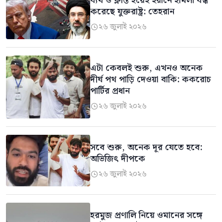
ব্যর্থ ও ক্লান্ত হয়েই ইরানে হামলা বন্ধ
করেছে যুক্তরাষ্ট্র: তেহরান
২৬ জুলাই ২০২৬

এটা কেবলই শুরু, এখনও অনেক
দীর্ঘ পথ পাড়ি দেওয়া বাকি: ককরোচ
পার্টির প্রধান
২৬ জুলাই ২০২৬

সবে শুরু, অনেক দূর যেতে হবে:
অভিজিৎ দীপকে
২৬ জুলাই ২০২৬

হরমুজ প্রণালি নিয়ে ওমানের সঙ্গে