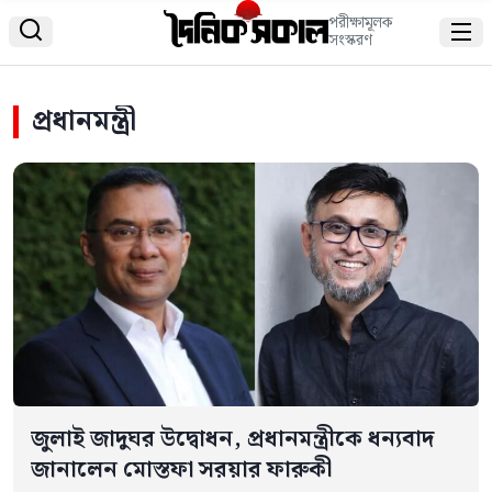
পরীক্ষামূলক


সংস্করণ
প্রধানমন্ত্রী
জুলাই জাদুঘর উদ্বোধন, প্রধানমন্ত্রীকে ধন্যবাদ
জানালেন মোস্তফা সরয়ার ফারুকী