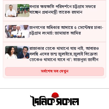
বন্যার ক্ষয়ক্ষতি পরিদর্শনে চট্টগ্রাম সফরে
যাচ্ছেন প্রধানমন্ত্রী তারেক রহমান
জনগণের অধিকার আদায়ে ৫ সেপ্টেম্বর ঢাকা-
চট্টগ্রাম লংমার্চ: জামায়াত আমির
রাজাকার ডেকে থামানো যায় নাই, আবারও
বলছি এদের জন্ম জুলাইয়ে,জুলাই বিক্রেতা
ডেকেও থামানো যাবে না’: তাজনূভা জাবীন
সর্বশেষ সব দেখুন
মানুষ কতটা নির্লজ্জ, দলকে বিভ্রান্ত করে
এখন অবাস্তব স্বপ্ন দেখাচ্ছেন: সোহেল তাজ
বিএনপির ২০ লাখ লোক চাঁদাবাজিতে
নেমেছে: কর্নেল অলি