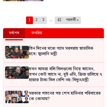
পেজিনেশন
1
2
3
…
42
পরবর্তী »
সর্বশেষ
জনপ্রিয়
তিন দিনের মধ্যে গ্যাস সরবরাহ স্বাভাবিক
হবে: জ্বালানি মন্ত্রী
যখন আমরা বলি বিলগুলো নিয়ে আসেন,
তখন কেউ আসে না, দুই এসি, ফ্রিজ চালিয়ে ৭
হাজার টাকা বিল বেশি নয়: বিদ্যুৎমন্ত্রী
সরকার পতনের পর শেখ হাসিনার পরিবারের
কে কোথায়?