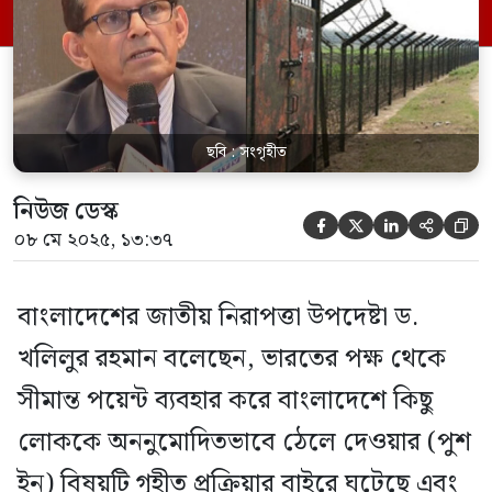
সংবেদনশীল বিষয়ে আন্তঃরাষ্ট্রীয় যোগাযোগে
আনুষ্ঠানিক চ্যানেল অনুসরণ করাই শ্রেয়। বুধবার
(৮ মে) পররাষ্ট্র মন্ত্রণালয়ে […]
ছবি : সংগৃহীত
নিউজ ডেস্ক





০৮ মে ২০২৫, ১৩:৩৭
বাংলাদেশের জাতীয় নিরাপত্তা উপদেষ্টা ড.
খলিলুর রহমান বলেছেন, ভারতের পক্ষ থেকে
সীমান্ত পয়েন্ট ব্যবহার করে বাংলাদেশে কিছু
লোককে অননুমোদিতভাবে ঠেলে দেওয়ার (পুশ
ইন) বিষয়টি গৃহীত প্রক্রিয়ার বাইরে ঘটেছে এবং