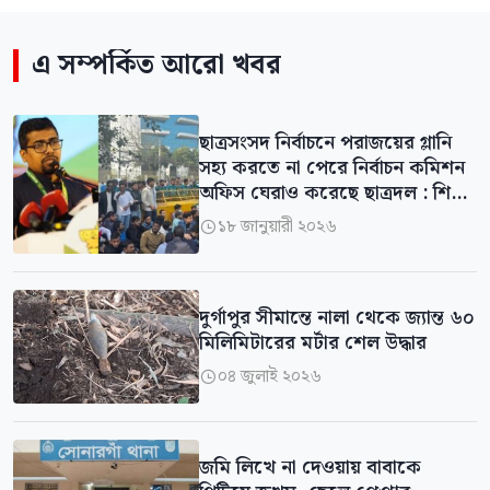
এ সম্পর্কিত আরো খবর
ছাত্রসংসদ নির্বাচনে পরাজয়ের গ্লানি
সহ্য করতে না পেরে নির্বাচন কমিশন
অফিস ঘেরাও করেছে ছাত্রদল : শিবির
সভাপতি
১৮ জানুয়ারী ২০২৬

দুর্গাপুর সীমান্তে নালা থেকে জ্যান্ত ৬০
মিলিমিটারের মর্টার শেল উদ্ধার
০৪ জুলাই ২০২৬

জমি লিখে না দেওয়ায় বাবাকে