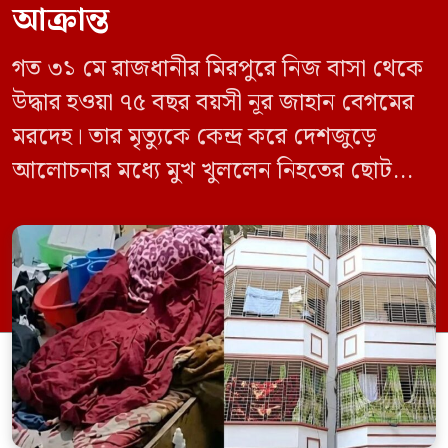
আক্রান্ত
গত ৩১ মে রাজধানীর মিরপুরে নিজ বাসা থেকে
উদ্ধার হওয়া ৭৫ বছর বয়সী নূর জাহান বেগমের
মরদেহ। তার মৃত্যুকে কেন্দ্র করে দেশজুড়ে
আলোচনার মধ্যে মুখ খুললেন নিহতের ছোট
ছেলে বাংলাদেশ প্রকৌশল বিশ্ববিদ্যালয়ের
(বুয়েট) অধ্যাপক একেএম আশিকুর রহমান।
তিনি পরিবারের বিরুদ্ধে ছড়ানো বিভিন্ন তথ্যকে
মিথ্যা বলে দাবি করেছেন। বুধবার (৩ জুন)
গণমাধ্যমে দেওয়া বক্তব্যে তিনি এই […]