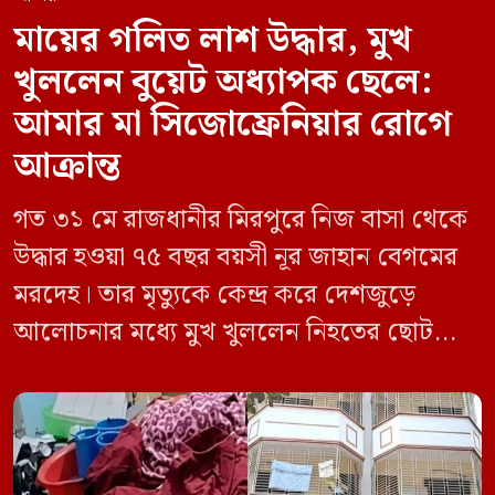
মায়ের গলিত লাশ উদ্ধার, মুখ
খুললেন বুয়েট অধ্যাপক ছেলে:
আমার মা সিজোফ্রেনিয়ার রোগে
আক্রান্ত
গত ৩১ মে রাজধানীর মিরপুরে নিজ বাসা থেকে
উদ্ধার হওয়া ৭৫ বছর বয়সী নূর জাহান বেগমের
মরদেহ। তার মৃত্যুকে কেন্দ্র করে দেশজুড়ে
আলোচনার মধ্যে মুখ খুললেন নিহতের ছোট
ছেলে বাংলাদেশ প্রকৌশল বিশ্ববিদ্যালয়ের
(বুয়েট) অধ্যাপক একেএম আশিকুর রহমান।
তিনি পরিবারের বিরুদ্ধে ছড়ানো বিভিন্ন তথ্যকে
মিথ্যা বলে দাবি করেছেন। বুধবার (৩ জুন)