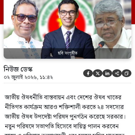
পরিবার কল্যাণ মন্ত্রণালয়ের সচিব। একই সঙ্গে
স্বাস্থ্য প্রতিমন্ত্রী, বাংলাদেশ বিনিয়োগ উন্নয়ন
কর্তৃপক্ষ (বিডা)-এর নির্বাহী চেয়ারম্যান এবং
জাতীয় […]
ছবি সংগৃহীত
নিউজ ডেস্ক





০২ জুলাই ২০২৬, ১১:৪২
জাতীয় ঔষধনীতি বাস্তবায়ন এবং দেশের ঔষধ খাতের
নীতিগত কার্যক্রম আরও শক্তিশালী করতে ২৪ সদস্যের
জাতীয় ঔষধ উপদেষ্টা পরিষদ পুনর্গঠন করেছে সরকার।
নতুন পরিষদে সভাপতি হিসেবে দায়িত্ব পালন করবেন