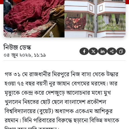
গণমাধ্যমে দেওয়া বক্তব্যে তিনি এই […]
নিউজ ডেস্ক





০৪ জুন ২০২৬, ১১:১৯
গত ৩১ মে রাজধানীর মিরপুরে নিজ বাসা থেকে উদ্ধার
হওয়া ৭৫ বছর বয়সী নূর জাহান বেগমের মরদেহ। তার
মৃত্যুকে কেন্দ্র করে দেশজুড়ে আলোচনার মধ্যে মুখ
খুললেন নিহতের ছোট ছেলে বাংলাদেশ প্রকৌশল
বিশ্ববিদ্যালয়ের (বুয়েট) অধ্যাপক একেএম আশিকুর
রহমান। তিনি পরিবারের বিরুদ্ধে ছড়ানো বিভিন্ন তথ্যকে