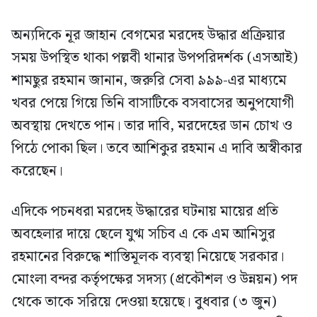
অন্যদিকে নূর জাহান বেগমের মরদেহ উদ্ধার প্রক্রিয়ার
সময় উপস্থিত থাকা পল্লবী থানার উপপরিদর্শক (এসআই)
শামছুর রহমান জানান, জরুরি সেবা ৯৯৯-এর মাধ্যমে
খবর পেয়ে গিয়ে তিনি বাসাটিকে বসবাসের অনুপযোগী
অবস্থায় দেখতে পান। তার দাবি, মরদেহের ডান চোখ ও
পিঠে পোকা ছিল। তবে আশিকুর রহমান এ দাবি অস্বীকার
করেছেন।
এদিকে পচনধরা মরদেহ উদ্ধারের ঘটনায় মায়ের প্রতি
অবহেলার দায়ে ছেলে যুগ্ম সচিব এ কে এম আনিসুর
রহমানের বিরুদ্ধে শাস্তিমূলক ব্যবস্থা নিয়েছে সরকার।
মোংলা বন্দর কর্তৃপক্ষের সদস্য (প্রকৌশল ও উন্নয়ন) পদ
থেকে তাকে সরিয়ে দেওয়া হয়েছে। বুধবার (৩ জুন)