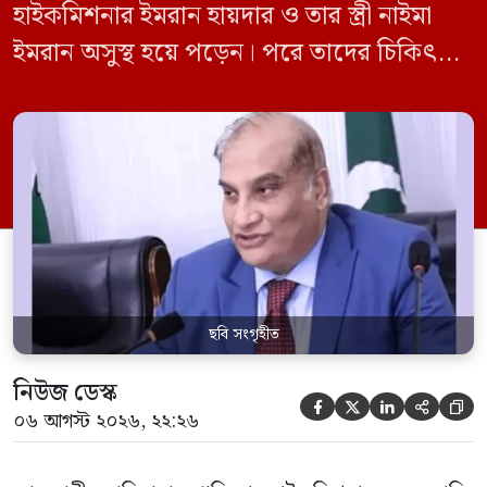
হাইকমিশনার ইমরান হায়দার ও তার স্ত্রী নাইমা
ইমরান অসুস্থ হয়ে পড়েন। পরে তাদের চিকিৎসার
জন্য গুলশানের কন্টিনেন্টাল হাসপাতালে নেওয়া
হয়। বৃহস্পতিবার (৬ আগস্ট) ভোরে ৪টা ৫৬
মিনিটে আগুনের সংবাদ পায় ফায়ার সার্ভিস।
বিষয়টি নিশ্চিত করে ফায়ার সার্ভিসের
সদরদপ্তরের মিডিয়া সেলের কর্মকর্তা
আনোয়ারুল ইসলাম দোলন বলেন, আজ
বৃহস্পতিবার […]
ছবি সংগৃহীত
নিউজ ডেস্ক





০৬ আগস্ট ২০২৬, ২২:২৬