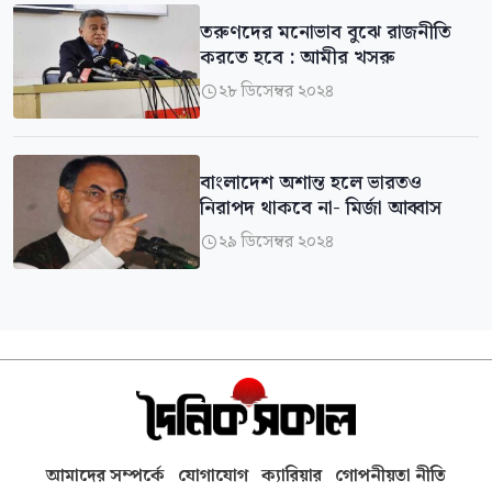
তরুণদের মনোভাব বুঝে রাজনীতি
করতে হবে : আমীর খসরু
২৮ ডিসেম্বর ২০২৪

বাংলাদেশ অশান্ত হলে ভারতও
নিরাপদ থাকবে না- মির্জা আব্বাস
২৯ ডিসেম্বর ২০২৪

আমাদের সম্পর্কে
যোগাযোগ
ক্যারিয়ার
গোপনীয়তা নীতি