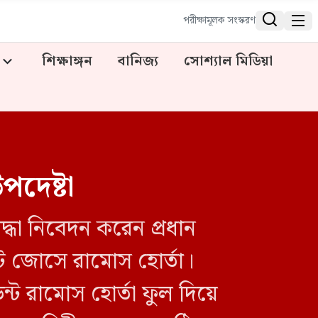


পরীক্ষামূলক সংস্করণ
শিক্ষাঙ্গন
বানিজ্য
সোশ্যাল মিডিয়া
পদেষ্টা
দ্ধা নিবেদন করেন প্রধান
েন্ট জোসে রামোস হোর্তা।
ট রামোস হোর্তা ফুল দিয়ে