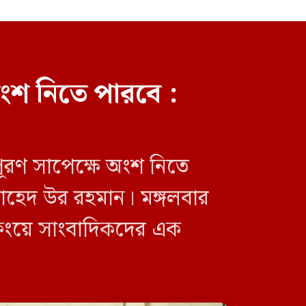
ংশ নিতে পারবে :
জিপিএস ব্যবহার ছাড়াই মার্কিন
ঘাঁটিতে নিখুঁত হামলা চালান ইরানি
পাইলটরা
পূরণ সাপেক্ষে অংশ নিতে
. জাহেদ উর রহমান। মঙ্গলবার
িফিংয়ে সাংবাদিকদের এক