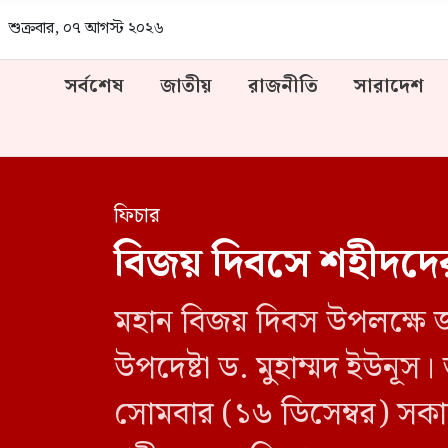
শুক্রবার, ০৭ আগস্ট ২০২৬
সর্বশেষ
জাতীয়
রাজনীতি
সারাদেশ
ফিচার
বিজয় দিবসে শহীদদের প্
মহান বিজয় দিবস উপলক্ষে জাত
উপদেষ্টা ড. মুহাম্মদ ইউনূস।
সোমবার (১৬ ডিসেম্বর) সকাল 