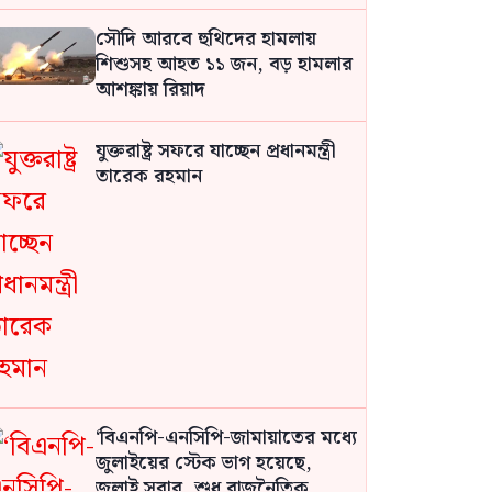
সৌদি আরবে হুথিদের হামলায়
শিশুসহ আহত ১১ জন, বড় হামলার
আশঙ্কায় রিয়াদ
যুক্তরাষ্ট্র সফরে যাচ্ছেন প্রধানমন্ত্রী
তারেক রহমান
‘বিএনপি-এনসিপি-জামায়াতের মধ্যে
জুলাইয়ের স্টেক ভাগ হয়েছে,
জুলাই সবার, শুধু রাজনৈতিক