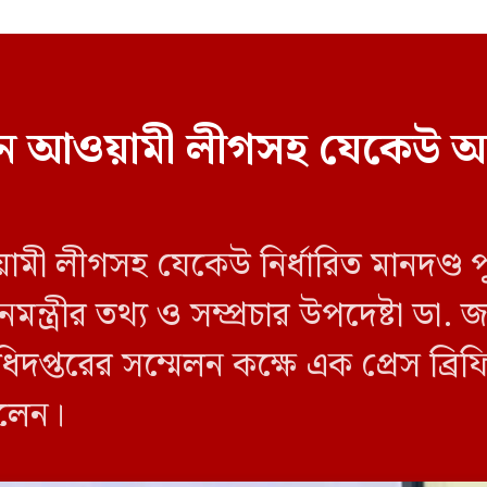
বাচনে আওয়ামী লীগসহ যেকেউ অ
য়ামী লীগসহ যেকেউ নির্ধারিত মানদণ্ড 
ন্ত্রীর তথ্য ও সম্প্রচার উপদেষ্টা ডা
িদপ্তরের সম্মেলন কক্ষে এক প্রেস ব্র
বলেন।