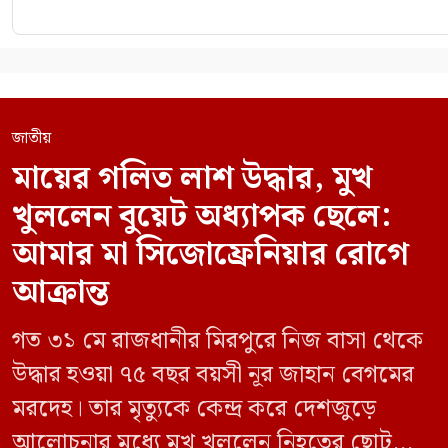
জাতীয়
মায়ের গলিত লাশ উদ্ধার, মুখ
খুললেন বুয়েট অধ্যাপক ছেলে:
আমার মা সিজোফ্রেনিয়ার রোগে
আক্রান্ত
গত ৩১ মে রাজধানীর মিরপুরে নিজ বাসা থেকে
উদ্ধার হওয়া ৭৫ বছর বয়সী নূর জাহান বেগমের
মরদেহ। তার মৃত্যুকে কেন্দ্র করে দেশজুড়ে
আলোচনার মধ্যে মুখ খুললেন নিহতের ছোট