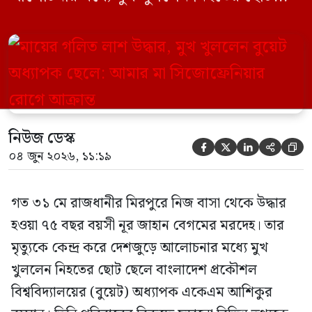
ছেলে বাংলাদেশ প্রকৌশল বিশ্ববিদ্যালয়ের
(বুয়েট) অধ্যাপক একেএম আশিকুর রহমান।
তিনি পরিবারের বিরুদ্ধে ছড়ানো বিভিন্ন তথ্যকে
মিথ্যা বলে দাবি করেছেন। বুধবার (৩ জুন)
গণমাধ্যমে দেওয়া বক্তব্যে তিনি এই […]
নিউজ ডেস্ক





০৪ জুন ২০২৬, ১১:১৯
গত ৩১ মে রাজধানীর মিরপুরে নিজ বাসা থেকে উদ্ধার
হওয়া ৭৫ বছর বয়সী নূর জাহান বেগমের মরদেহ। তার
মৃত্যুকে কেন্দ্র করে দেশজুড়ে আলোচনার মধ্যে মুখ
খুললেন নিহতের ছোট ছেলে বাংলাদেশ প্রকৌশল
বিশ্ববিদ্যালয়ের (বুয়েট) অধ্যাপক একেএম আশিকুর