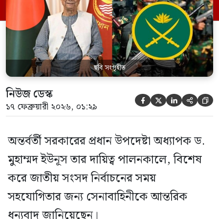
প্রধান উপদেষ্টা বলেন, অভ্যুত্থান-পরবর্তী এক
উত্তাল সময়ে দেশকে ধীরে ধীরে স্বাভাবিক ধারায়
ফিরিয়ে আনতে আমাদের সশস্ত্র বাহিনীর […]
ছবি সংগৃহীত
নিউজ ডেস্ক





১৭ ফেব্রুয়ারী ২০২৬, ০১:২৯
অন্তর্বর্তী সরকারের প্রধান উপদেষ্টা অধ্যাপক ড.
মুহাম্মদ ইউনূস তার দায়িত্ব পালনকালে, বিশেষ
করে জাতীয় সংসদ নির্বাচনের সময়
সহযোগিতার জন্য সেনাবাহিনীকে আন্তরিক
ধন্যবাদ জানিয়েছেন।