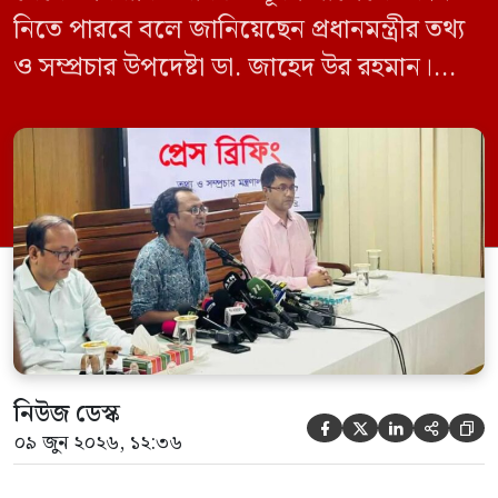
নিতে পারবে বলে জানিয়েছেন প্রধানমন্ত্রীর তথ্য
ও সম্প্রচার উপদেষ্টা ডা. জাহেদ উর রহমান।
মঙ্গলবার (০৯ জুন) সচিবালয়ে তথ্য অধিদপ্তরের
সম্মেলন কক্ষে এক প্রেস ব্রিফিংয়ে সাংবাদিকদের
এক প্রশ্নের জবাবে তিনি এ কথা বলেন।
নিউজ ডেস্ক





০৯ জুন ২০২৬, ১২:৩৬