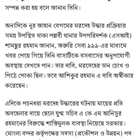
সম্পন্ন করা হয় বলে জানান তিনি।
অন্যদিকে নূর জাহান বেগমের মরদেহ উদ্ধার প্রক্রিয়ার
সময় উপস্থিত থাকা পল্লবী থানার উপপরিদর্শক (এসআই)
শামছুর রহমান জানান, জরুরি সেবা ৯৯৯-এর মাধ্যমে
খবর পেয়ে গিয়ে তিনি বাসাটিকে বসবাসের অনুপযোগী
অবস্থায় দেখতে পান। তার দাবি, মরদেহের ডান চোখ ও
পিঠে পোকা ছিল। তবে আশিকুর রহমান এ দাবি অস্বীকার
করেছেন।
এদিকে পচনধরা মরদেহ উদ্ধারের ঘটনায় মায়ের প্রতি
অবহেলার দায়ে ছেলে যুগ্ম সচিব এ কে এম আনিসুর
রহমানের বিরুদ্ধে শাস্তিমূলক ব্যবস্থা নিয়েছে সরকার।
মোংলা বন্দর কর্তৃপক্ষের সদস্য (প্রকৌশল ও উন্নয়ন) পদ