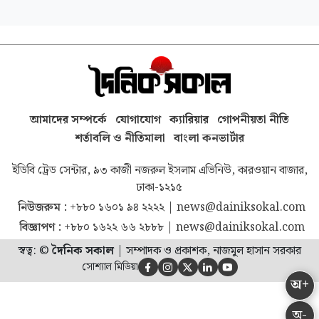
আমাদের সম্পর্কে
যোগাযোগ
ক্যারিয়ার
গোপনীয়তা নীতি
শর্তাবলি ও নীতিমালা
বাংলা কনভার্টার
ইডিবি ট্রেড সেন্টার, ৯৩ কাজী নজরুল ইসলাম এভিনিউ, কারওয়ান বাজার,
ঢাকা-১২১৫
নিউজরুম :
+৮৮০ ১৬০১ ৯৪ ২২২২
|
news@dainiksokal.com
বিজ্ঞাপণ :
+৮৮০ ১৬২২ ৬৬ ২৮৮৮
|
news@dainiksokal.com
স্বত্ব: ©
দৈনিক সকাল
|
সম্পাদক ও প্রকাশক, নাজমুল হাসান সরকার
সোশ্যাল মিডিয়া





অ+
অ-