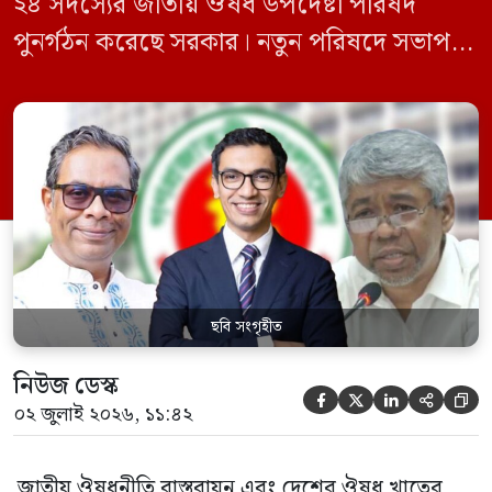
২৪ সদস্যের জাতীয় ঔষধ উপদেষ্টা পরিষদ
পুনর্গঠন করেছে সরকার। নতুন পরিষদে সভাপতি
হিসেবে দায়িত্ব পালন করবেন স্বাস্থ্য ও পরিবার
কল্যাণমন্ত্রী এবং সদস্য সচিব থাকবেন স্বাস্থ্য ও
পরিবার কল্যাণ মন্ত্রণালয়ের সচিব। একই সঙ্গে
স্বাস্থ্য প্রতিমন্ত্রী, বাংলাদেশ বিনিয়োগ উন্নয়ন
কর্তৃপক্ষ (বিডা)-এর নির্বাহী চেয়ারম্যান এবং
জাতীয় […]
ছবি সংগৃহীত
নিউজ ডেস্ক





০২ জুলাই ২০২৬, ১১:৪২
জাতীয় ঔষধনীতি বাস্তবায়ন এবং দেশের ঔষধ খাতের