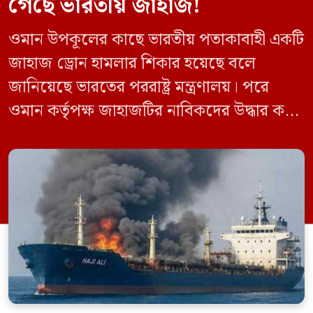
গেছে ভারতীয় জাহাজ!
ওমান উপকূলের কাছে ভারতীয় পতাকাবাহী একটি
জাহাজ ড্রোন হামলার শিকার হয়েছে বলে
জানিয়েছে ভারতের পররাষ্ট্র মন্ত্রণালয়। পরে
ওমান কর্তৃপক্ষ জাহাজটির নাবিকদের উদ্ধার করে
নিরাপদে সরিয়ে নেয়। জানা গেছে, ড্রোন হামলার
পর সাগরে পুরোপুরি ডুবে যায় ওই জাহাজটি।
‘এমএসভি হাজি আলি’ (Haji Ali) নামের
কার্গো শিপের উপর এই হামলার ঘটনায় তীব্র
উদ্বেগ প্রকাশ করেছে নয়াদিল্লি। প্রাথমিক […]