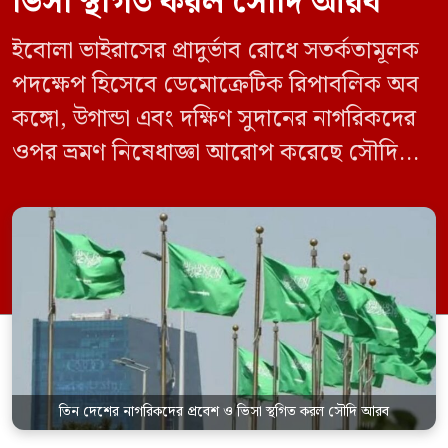
ভিসা স্থগিত করল সৌদি আরব
ইবোলা ভাইরাসের প্রাদুর্ভাব রোধে সতর্কতামূলক
পদক্ষেপ হিসেবে ডেমোক্রেটিক রিপাবলিক অব
কঙ্গো, উগান্ডা এবং দক্ষিণ সুদানের নাগরিকদের
ওপর ভ্রমণ নিষেধাজ্ঞা আরোপ করেছে সৌদি
আরব। একই সঙ্গে এই তিন দেশ থেকে আসা
যেকোনো ভ্রমণকারীর জন্য ভিসা ইস্যু এবং
সৌদিতে প্রবেশ সাময়িকভাবে স্থগিত করা
হয়েছে। সৌদি প্রেস এজেন্সি (এসপিএ)
জানিয়েছে, এই নিষেধাজ্ঞা শুধুমাত্র সরাসরি ওই
তিন দেশ থেকে […]
তিন দেশের নাগরিকদের প্রবেশ ও ভিসা স্থগিত করল সৌদি আরব