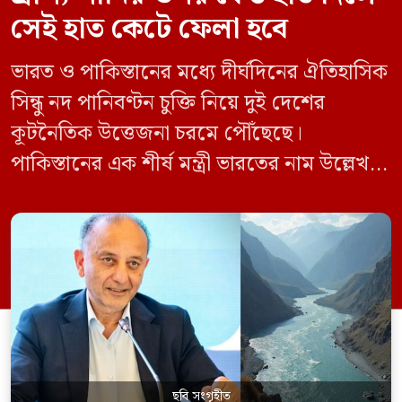
সেই হাত কেটে ফেলা হবে
ভারত ও পাকিস্তানের মধ্যে দীর্ঘদিনের ঐতিহাসিক
সিন্ধু নদ পানিবণ্টন চুক্তি নিয়ে দুই দেশের
কূটনৈতিক উত্তেজনা চরমে পৌঁছেছে।
পাকিস্তানের এক শীর্ষ মন্ত্রী ভারতের নাম উল্লেখ না
করে হুমকি দিয়ে জানিয়েছেন যে তাদের প্রাপ্য
পানির ওপর কেউ হাত দিলে সেই হাত কেটে
ফেলা হবে। ভারতের কেন্দ্রীয় জলসম্পদ মন্ত্রী সি
আর পাতিল কর্তৃক আগামী দেড় থেকে দুই বছরের
[…]
ছবি সংগৃহীত