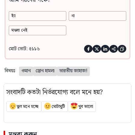
আর্মি গঠনের পক্ষে?
হ্যাঁ
না
মন্তব্য নেই
মোট ভোট: ৫১১৬





বিষয়ঃ
ওমান
ড্রোন হামলা
ভারতীয় জাহাজ!
সংবাদটি কতটা নির্ভরযোগ্য বলে মনে হয়?
ভুল মনে হচ্ছে
মোটামুটি
খুব ভালো
মন্তব্য করুন