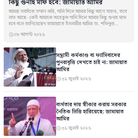
কিছু গুনাহ মাফ হবে: জামায়াত আমির
আমরা সবাইকে সম্মান করি, গালি দিলে আমার কিছু আসে যায়না, তবে
লাভ আছে- কেউ আমাকে অহেতুক গালি দিলে আমার কিছু গুনাহ মাফ
হবে বলে জানিয়েছেন জামায়াতে ইসলামীর আমির ডা. শফিকুর…
০৮ আগস্ট ২০২৬

সন্ত্রাসী কর্মকাণ্ড বা ফ্যাসিবাদের
পুনরাবৃত্তি দেখতে চাই না: জামায়াত
আমির
৩১ জুলাই ২০২৬

ব্যর্থতার দায় স্বীকার করায় সরকার
নৈতিক ভিত্তি হারিয়েছে: জামায়াত
আমির
৩১ জুলাই ২০২৬
