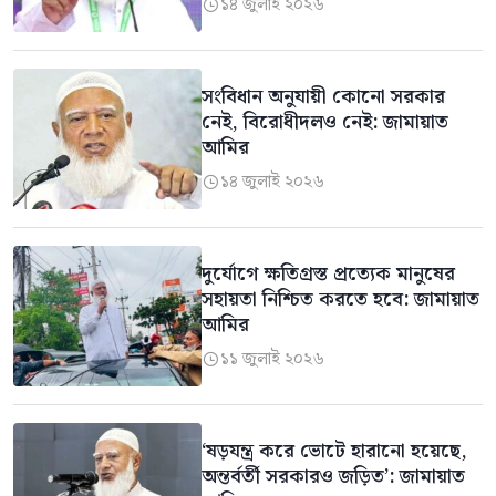
১৪ জুলাই ২০২৬

সংবিধান অনুযায়ী কোনো সরকার
নেই, বিরোধীদলও নেই: জামায়াত
আমির
১৪ জুলাই ২০২৬

দুর্যোগে ক্ষতিগ্রস্ত প্রত্যেক মানুষের
সহায়তা নিশ্চিত করতে হবে: জামায়াত
আমির
১১ জুলাই ২০২৬

‘ষড়যন্ত্র করে ভোটে হারানো হয়েছে,
অন্তর্বর্তী সরকারও জড়িত’: জামায়াত