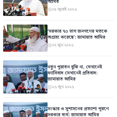
আমির
০৮ জুলাই ২০২৬

‘সরকার ৭০ ভাগ জনগণের মতকে
অগ্রাহ্য করেছে’: জামায়াত আমির
২৭ জুন ২০২৬

নতুন পুরাতন বুঝি না, যেখানেই
ফ্যাসিবাদ সেখানেই প্রতিবাদ:
জামায়াত আমির
২৬ জুন ২০২৬

সংস্কার ও সুশাসনের প্রত্যাশা পূরণে
সরকার ব্যর্থ: জামায়াত আমির