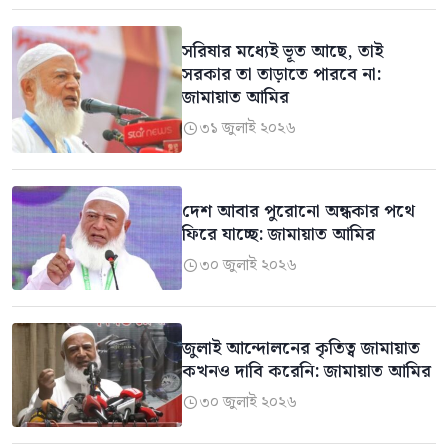
সরিষার মধ্যেই ভূত আছে, তাই
সরকার তা তাড়াতে পারবে না:
জামায়াত আমির
৩১ জুলাই ২০২৬

দেশ আবার পুরোনো অন্ধকার পথে
ফিরে যাচ্ছে: জামায়াত আমির
৩০ জুলাই ২০২৬

জুলাই আন্দোলনের কৃতিত্ব জামায়াত
কখনও দাবি করেনি: জামায়াত আমির
৩০ জুলাই ২০২৬
