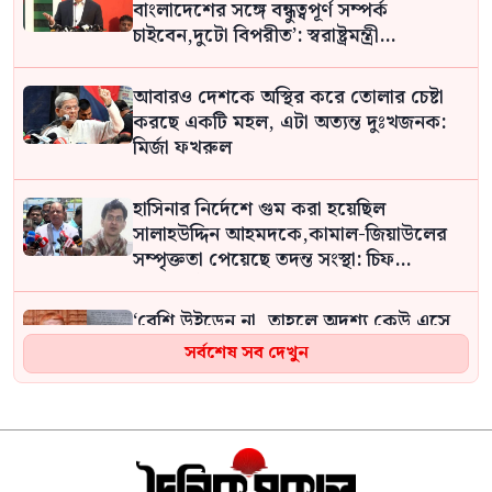
বাংলাদেশের সঙ্গে বন্ধুত্বপূর্ণ সম্পর্ক
চাইবেন,দুটো বিপরীত’: স্বরাষ্ট্রমন্ত্রী
সালাহউদ্দিন
আবারও দেশকে অস্থির করে তোলার চেষ্টা
করছে একটি মহল, এটা অত্যন্ত দুঃখজনক:
মির্জা ফখরুল
হাসিনার নির্দেশে গুম করা হয়েছিল
সালাহউদ্দিন আহমদকে,কামাল-জিয়াউলের
সম্পৃক্ততা পেয়েছে তদন্ত সংস্থা: চিফ
প্রসিকিউটর
‘বেশি উইড়েন না, তাহলে অদৃশ্য কেউ এসে
সালাম দিয়ে দিবে’: বিএনপি নেতাকে
সর্বশেষ সব দেখুন
উড়োচিঠি
‘গালি দিলে আমার কিছু আসে যায় না, বরং
লাভ আছে,কেউ আমাকে অহেতুক গালি দিলে
আমার কিছু গুনাহ মাফ হবে: জামায়াত আমির