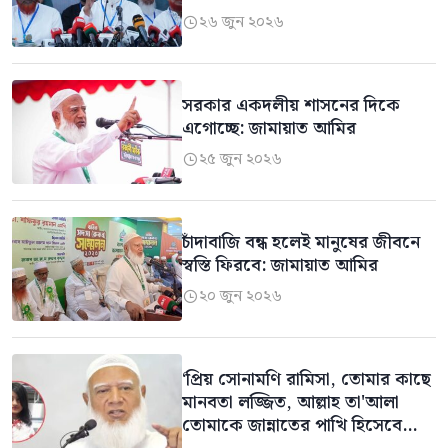
২৬ জুন ২০২৬

সরকার একদলীয় শাসনের দিকে
এগোচ্ছে: জামায়াত আমির
২৫ জুন ২০২৬

চাঁদাবাজি বন্ধ হলেই মানুষের জীবনে
স্বস্তি ফিরবে: জামায়াত আমির
২০ জুন ২০২৬

‘প্রিয় সোনামণি রামিসা, তোমার কাছে
মানবতা লজ্জিত, আল্লাহ তা'আলা
তোমাকে জান্নাতের পাখি হিসেবে