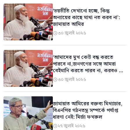
‘ভয়ভীতি দেখানো হচ্ছে, কিন্তু
অন্যায়ের কাছে মাথা নত করব না’:
জামায়াত আমির
৩০ জুলাই ২০২৬

‘আমাদের মুখ কেউ বন্ধ করতে
পারবে না,জনগণের সঙ্গে আমরা
বেইমানি করতে পারব না, করবও না:
জামায়াত আমির
৩০ জুলাই ২০২৬

জামায়াত আমিরের বক্তব্য মিথ্যাচার,
বিএনপির গঠনতন্ত্র সম্পর্কে পর্যাপ্ত
ধারণা নেই: মির্জা ফখরুল
২৭ জুলাই ২০২৬
