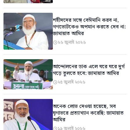
শহীদদের সঙ্গে বেঈমানি করব না,
গণভোটকেও অপমান করতে দেব না:
জামায়াত আমির
২৬ জুলাই ২০২৬

আন্দোলনের ডাক এলে ঘরে ঘরে দুর্গ
গড়ে তুলতে হবে: জামায়াত আমির
২৫ জুলাই ২০২৬

অনেক লোভ দেওয়া হয়েছে, সব
ঘৃণাভরে প্রত্যাখ্যান করেছি: জামায়াত
আমির
১৯ জুলাই ২০২৬
