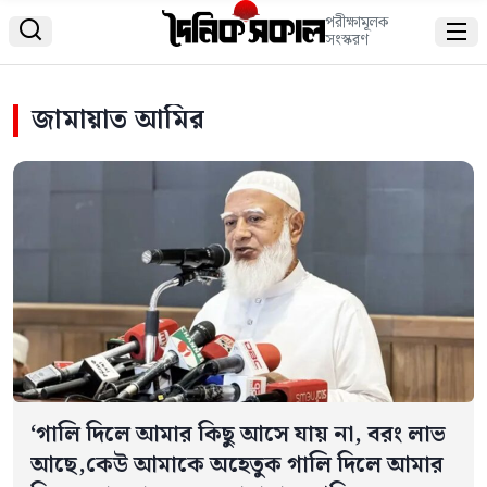
পরীক্ষামূলক


সংস্করণ
জামায়াত আমির
‘গালি দিলে আমার কিছু আসে যায় না, বরং লাভ
আছে,কেউ আমাকে অহেতুক গালি দিলে আমার