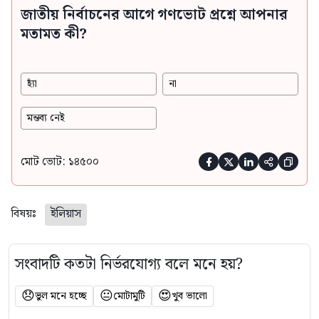
জাতীয় নির্বাচনের আগে গণভোট প্রশ্নে আপনার
মতামত কী?
হ্যাঁ
না
মন্তব্য নেই
মোট ভোট: ১৪৫০০





বিষয়ঃ
ইলিয়াস
সংবাদটি কতটা নির্ভরযোগ্য বলে মনে হয়?
😞
😐
😍
ভুল মনে হচ্ছে
মোটামুটি
খুব ভালো