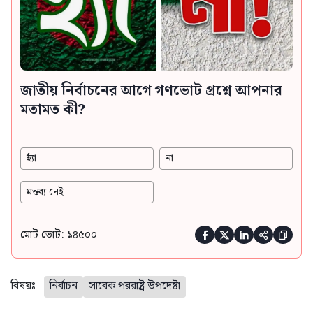
জাতীয় নির্বাচনের আগে গণভোট প্রশ্নে আপনার
মতামত কী?
হ্যাঁ
না
মন্তব্য নেই
মোট ভোট: ১৪৫০০





বিষয়ঃ
নির্বাচন
সাবেক পররাষ্ট্র উপদেষ্টা