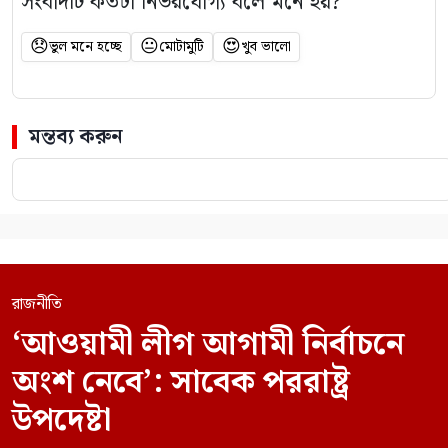
সংবাদটি কতটা নির্ভরযোগ্য বলে মনে হয়?
😞
😐
😍
ভুল মনে হচ্ছে
মোটামুটি
খুব ভালো
মন্তব্য করুন
রাজনীতি
‘আওয়ামী লীগ আগামী নির্বাচনে
অংশ নেবে’: সাবেক পররাষ্ট্র
উপদেষ্টা