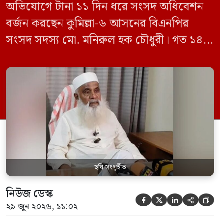
অভিযোগে টানা ১১ দিন ধরে সংসদ অধিবেশন
বর্জন করছেন কুমিল্লা-৬ আসনের বিএনপির
সংসদ সদস্য মো. মনিরুল হক চৌধুরী। গত ১৪
জুন ডেপুটি স্পিকার কায়সার কামালের এক
রুলিং ও সিদ্ধান্তের প্রতিবাদে ১৫ থেকে ২৫ জুন
পর্যন্ত তিনি সংসদে যাননি। মনিরুল হক চৌধুরী
বলেন, ‘আমাকে সংসদে অপমান করা হয়েছে।
স্পিকার ফোন […]
ছবি সংগৃহীত
নিউজ ডেস্ক





২৯ জুন ২০২৬, ১১:০২