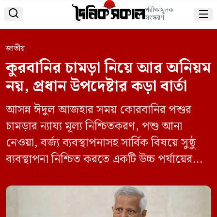
পরীক্ষামূলক


সংস্করণ
জাতীয়
কুরবানির চামড়া নিয়ে আর অনিয়ম
নয়, প্রধান উপদেষ্টার কড়া বার্তা
আসন্ন ঈদুল আজহার সময় কোরবানির পশুর
চামড়ার ন‍্যায‍্য মূল্য নিশ্চিতকরণ, পশু আনা
নেওয়া, বর্জ্য ব্যবস্থাপনাসহ সার্বিক বিষয়ে সুষ্ঠু
ব্যবস্থাপনা নিশ্চিত করতে একটি উচ্চ পর্যায়ের
কমিটি গঠন করতে নির্দেশ দিয়েছেন প্রধান
উপদেষ্টা প্রফেসর মুহাম্মদ ইউনূস। রোববার রাষ্ট্রীয়
অতিথি ভবন যমুনায় এক বৈঠকে এই নির্দেশ দেন