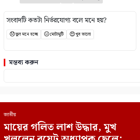
সংবাদটি কতটা নির্ভরযোগ্য বলে মনে হয়?
😞
😐
😍
ভুল মনে হচ্ছে
মোটামুটি
খুব ভালো
মন্তব্য করুন
জাতীয়
মায়ের গলিত লাশ উদ্ধার, মুখ
খুললেন বুয়েট অধ্যাপক ছেলে: