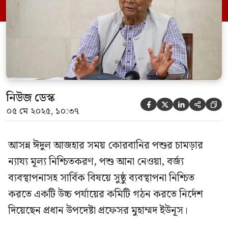
প্রধান উপদেষ্টা। প্রধান উপদেষ্টা বলেন, ‘দীর্ঘদিন
ধরেই আমরা দেখছি মানুষ কোরবানির […]
নিউজ ডেস্ক





০৫ মে ২০২৫, ১০:৩৭
আসন্ন ঈদুল আজহার সময় কোরবানির পশুর চামড়ার
ন‍্যায‍্য মূল্য নিশ্চিতকরণ, পশু আনা নেওয়া, বর্জ্য
ব্যবস্থাপনাসহ সার্বিক বিষয়ে সুষ্ঠু ব্যবস্থাপনা নিশ্চিত
করতে একটি উচ্চ পর্যায়ের কমিটি গঠন করতে নির্দেশ
দিয়েছেন প্রধান উপদেষ্টা প্রফেসর মুহাম্মদ ইউনূস।