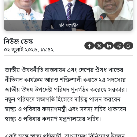
জাতীয় […]
ছবি সংগৃহীত
নিউজ ডেস্ক





০২ জুলাই ২০২৬, ১১:৪২
জাতীয় ঔষধনীতি বাস্তবায়ন এবং দেশের ঔষধ খাতের
নীতিগত কার্যক্রম আরও শক্তিশালী করতে ২৪ সদস্যের
জাতীয় ঔষধ উপদেষ্টা পরিষদ পুনর্গঠন করেছে সরকার।
নতুন পরিষদে সভাপতি হিসেবে দায়িত্ব পালন করবেন
স্বাস্থ্য ও পরিবার কল্যাণমন্ত্রী এবং সদস্য সচিব থাকবেন
স্বাস্থ্য ও পরিবার কল্যাণ মন্ত্রণালয়ের সচিব।
একই সঙ্গে স্বাস্থ্য প্রতিমন্ত্রী, বাংলাদেশ বিনিয়োগ উন্নয়ন