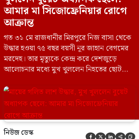
আমার মা সিজোফ্রেনিয়ার রোগে
আক্রান্ত
গত ৩১ মে রাজধানীর মিরপুরে নিজ বাসা থেকে
উদ্ধার হওয়া ৭৫ বছর বয়সী নূর জাহান বেগমের
মরদেহ। তার মৃত্যুকে কেন্দ্র করে দেশজুড়ে
আলোচনার মধ্যে মুখ খুললেন নিহতের ছোট
ছেলে বাংলাদেশ প্রকৌশল বিশ্ববিদ্যালয়ের
(বুয়েট) অধ্যাপক একেএম আশিকুর রহমান।
তিনি পরিবারের বিরুদ্ধে ছড়ানো বিভিন্ন তথ্যকে
মিথ্যা বলে দাবি করেছেন। বুধবার (৩ জুন)
গণমাধ্যমে দেওয়া বক্তব্যে তিনি এই […]
নিউজ ডেস্ক




