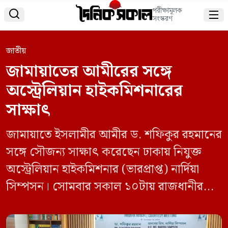
পরীক্ষামূলক


সংস্করণ
জাতীয়
জামায়াতের আমীরের সঙ্গে
অস্ট্রেলিয়ান হাইকমিশনারের
সাক্ষাৎ
জামায়াতে ইসলামীর আমীর ড. শফিকুর রহমানের
সঙ্গে সৌজন্য সাক্ষাৎ করেছেন ঢাকায় নিযুক্ত
অস্ট্রেলিয়ান হাইকমিশনার (ভারপ্রাপ্ত) নার্দিয়া
সিম্পসন। সোমবার সকাল ১০টায় রাজধানীর
মগবাজারে জামায়াতের কেন্দ্রীয় কার্যালয়ে এই
বৈঠক অনুষ্ঠিত হয়। বৈঠক শেষে প্রেস ব্রিফিং