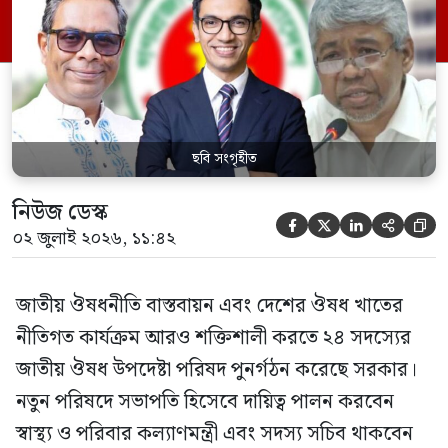
পরিবার কল্যাণ মন্ত্রণালয়ের সচিব। একই সঙ্গে
স্বাস্থ্য প্রতিমন্ত্রী, বাংলাদেশ বিনিয়োগ উন্নয়ন
কর্তৃপক্ষ (বিডা)-এর নির্বাহী চেয়ারম্যান এবং
জাতীয় […]
ছবি সংগৃহীত
নিউজ ডেস্ক





০২ জুলাই ২০২৬, ১১:৪২
জাতীয় ঔষধনীতি বাস্তবায়ন এবং দেশের ঔষধ খাতের
নীতিগত কার্যক্রম আরও শক্তিশালী করতে ২৪ সদস্যের
জাতীয় ঔষধ উপদেষ্টা পরিষদ পুনর্গঠন করেছে সরকার।
নতুন পরিষদে সভাপতি হিসেবে দায়িত্ব পালন করবেন
স্বাস্থ্য ও পরিবার কল্যাণমন্ত্রী এবং সদস্য সচিব থাকবেন