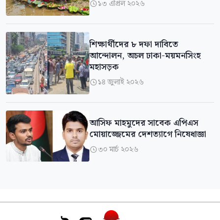
১৩ এপ্রিল ২০২৬

শিক্ষার্থীদের ৮ দফা দাবিতে
আন্দোলন, অচল ঢাকা-ময়মনসিংহ
মহাসড়ক
১৪ জুলাই ২০২৬

আসিফ মাহমুদের সাবেক এপিএস
মোয়াজ্জেমের দেশত্যাগে নিষেধাজ্ঞা
৩০ মার্চ ২০২৬
