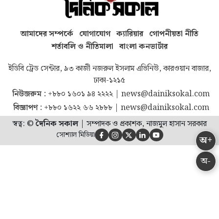
আমাদের সম্পর্কে
যোগাযোগ
ক্যারিয়ার
গোপনীয়তা নীতি
শর্তাবলি ও নীতিমালা
বাংলা কনভার্টার
ইডিবি ট্রেড সেন্টার, ৯৩ কাজী নজরুল ইসলাম এভিনিউ, কারওয়ান বাজার,
ঢাকা-১২১৫
নিউজরুম :
+৮৮০ ১৬০১ ৯৪ ২২২২
|
news@dainiksokal.com
বিজ্ঞাপণ :
+৮৮০ ১৬২২ ৬৬ ২৮৮৮
|
news@dainiksokal.com
স্বত্ব: ©
দৈনিক সকাল
|
সম্পাদক ও প্রকাশক, নাজমুল হাসান সরকার
সোশ্যাল মিডিয়া





অ+
অ-