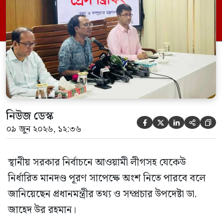
এক প্রশ্নের জবাবে তিনি এ কথা বলেন।
নিউজ ডেস্ক





০৯ জুন ২০২৬, ১২:৩৬
স্থানীয় সরকার নির্বাচনে আওয়ামী লীগসহ যেকেউ
নির্ধারিত মানদণ্ড পূরণ সাপেক্ষে অংশ নিতে পারবে বলে
জানিয়েছেন প্রধানমন্ত্রীর তথ্য ও সম্প্রচার উপদেষ্টা ডা.
জাহেদ উর রহমান।