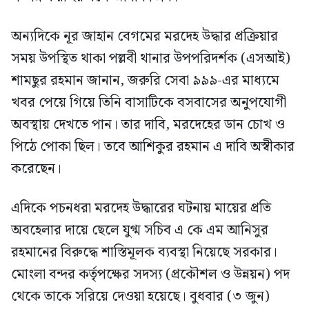
অন্যদিকে নূর জাহান বেগমের মরদেহ উদ্ধার প্রক্রিয়ার
সময় উপস্থিত থাকা পল্লবী থানার উপপরিদর্শক (এসআই)
শামছুর রহমান জানান, জরুরি সেবা ৯৯৯-এর মাধ্যমে
খবর পেয়ে গিয়ে তিনি বাসাটিকে বসবাসের অনুপযোগী
অবস্থায় দেখতে পান। তার দাবি, মরদেহের ডান চোখ ও
পিঠে পোকা ছিল। তবে আশিকুর রহমান এ দাবি অস্বীকার
করেছেন।
এদিকে পচনধরা মরদেহ উদ্ধারের ঘটনায় মায়ের প্রতি
অবহেলার দায়ে ছেলে যুগ্ম সচিব এ কে এম আনিসুর
রহমানের বিরুদ্ধে শাস্তিমূলক ব্যবস্থা নিয়েছে সরকার।
মোংলা বন্দর কর্তৃপক্ষের সদস্য (প্রকৌশল ও উন্নয়ন) পদ
থেকে তাকে সরিয়ে দেওয়া হয়েছে। বুধবার (৩ জুন)