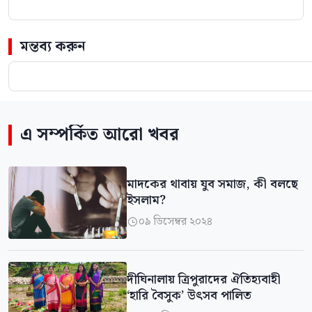
মন্তব্য করুন
এ সম্পর্কিত আরো খবর
মাদকের থাবায় যুব সমাজ, কী বলছে
ইসলাম?
০৯ ডিসেম্বর ২০২৪

দীঘিনালায় ত্রিপুরাদের ঐতিহ্যবাহী
‘হারি বৈসুক’ উৎসব পালিত