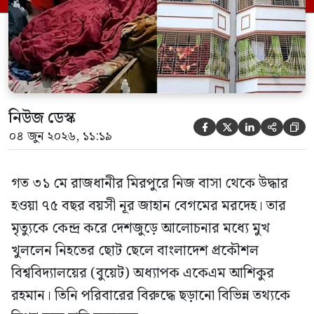
গণমাধ্যমে দেওয়া বক্তব্যে তিনি এই […]
নিউজ ডেস্ক





০৪ জুন ২০২৬, ১১:১৯
গত ৩১ মে রাজধানীর মিরপুরে নিজ বাসা থেকে উদ্ধার
হওয়া ৭৫ বছর বয়সী নূর জাহান বেগমের মরদেহ। তার
মৃত্যুকে কেন্দ্র করে দেশজুড়ে আলোচনার মধ্যে মুখ
খুললেন নিহতের ছোট ছেলে বাংলাদেশ প্রকৌশল
বিশ্ববিদ্যালয়ের (বুয়েট) অধ্যাপক একেএম আশিকুর
রহমান। তিনি পরিবারের বিরুদ্ধে ছড়ানো বিভিন্ন তথ্যকে