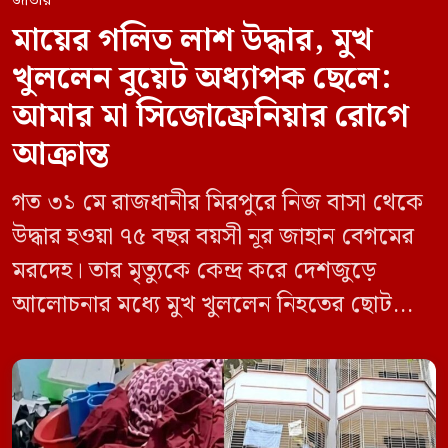
জাতীয়
মায়ের গলিত লাশ উদ্ধার, মুখ
খুললেন বুয়েট অধ্যাপক ছেলে:
আমার মা সিজোফ্রেনিয়ার রোগে
আক্রান্ত
গত ৩১ মে রাজধানীর মিরপুরে নিজ বাসা থেকে
উদ্ধার হওয়া ৭৫ বছর বয়সী নূর জাহান বেগমের
মরদেহ। তার মৃত্যুকে কেন্দ্র করে দেশজুড়ে
আলোচনার মধ্যে মুখ খুললেন নিহতের ছোট
ছেলে বাংলাদেশ প্রকৌশল বিশ্ববিদ্যালয়ের
(বুয়েট) অধ্যাপক একেএম আশিকুর রহমান।
তিনি পরিবারের বিরুদ্ধে ছড়ানো বিভিন্ন তথ্যকে
মিথ্যা বলে দাবি করেছেন। বুধবার (৩ জুন)