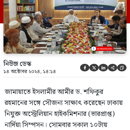
করেন জামায়াত আমীর। এ সময় তিনি বলেন,
আমাদের আজকের বৈঠকটি ছিল অত্যন্ত
হৃদ্যতাপূর্ণ এবং সফল একটি বৈঠক। এখানে
আমরা দুই দেশের বিদ্যমান […]
নিউজ ডেস্ক





১৪ অক্টোবর ২০২৪, ১৪:১৪
জামায়াতে ইসলামীর আমীর ড. শফিকুর
রহমানের সঙ্গে সৌজন্য সাক্ষাৎ করেছেন ঢাকায়
নিযুক্ত অস্ট্রেলিয়ান হাইকমিশনার (ভারপ্রাপ্ত)
নার্দিয়া সিম্পসন। সোমবার সকাল ১০টায়