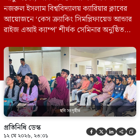
নজরুল ইসলাম বিশ্ববিদ্যালয় ক্যারিয়ার ক্লাবের
আয়োজনে ‘কেস ক্র্যাকিং সিমপ্লিফায়েড আন্ডার
রাইজ এআই ক্যাম্প’ শীর্ষক সেমিনার অনুষ্ঠিত
হয়েছে। মঙ্গলবার (১২ মে) বিশ্ববিদ্যালয়ের
কেন্দ্রীয় লাইব্রেরির নবযুগ কনফারেন্স রুমে এ
সেমিনারের আয়োজন করা হয়। এআই ক্যাম্পের
উদ্যোগে আয়োজিত সেমিনারে প্রধান আলোচক
হিসেবে উপস্থিত ছিলেন রাইজের ডিজিটাল গ্রোথ
হ্যাক ম্যানেজার মো. ইয়াসিন আরাফাত। […]
ছবি সংগৃহীত
প্রতিনিধি ডেস্ক





১২ মে ২০২৬, ২৩:০১