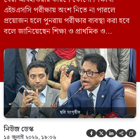
এইচএসসি পরীক্ষায় অংশ নিতে না পারলে
প্রয়োজন হলে পুনরায় পরীক্ষার ব্যবস্থা করা হবে
বলে জানিয়েছেন শিক্ষা ও প্রাথমিক ও
গণশিক্ষামন্ত্রী ড. আ ন ম এহছানুল হক মিলন।
তিনি শিক্ষার্থীদের আন্দোলন না করে পড়াশোনায়
মনোযোগ দেওয়ার আহ্বান জানিয়ে বলেন,
সরকার পরিস্থিতি নিবিড়ভাবে পর্যবেক্ষণ করছে
এবং পরীক্ষার্থীদের স্বার্থ রক্ষায় প্রয়োজনীয় সব
পদক্ষেপ […]
ছবি সংগৃহীত
নিউজ ডেস্ক





১৪ জুলাই ২০২৬, ১৮:০৬