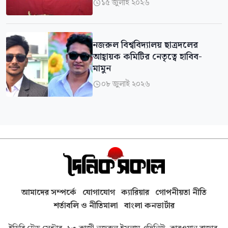
১৫ জুলাই ২০২৬

নজরুল বিশ্ববিদ্যালয় ছাত্রদলের
আহ্বায়ক কমিটির নেতৃত্বে হাবিব-
মামুন
০৮ জুলাই ২০২৬

আমাদের সম্পর্কে
যোগাযোগ
ক্যারিয়ার
গোপনীয়তা নীতি
শর্তাবলি ও নীতিমালা
বাংলা কনভার্টার