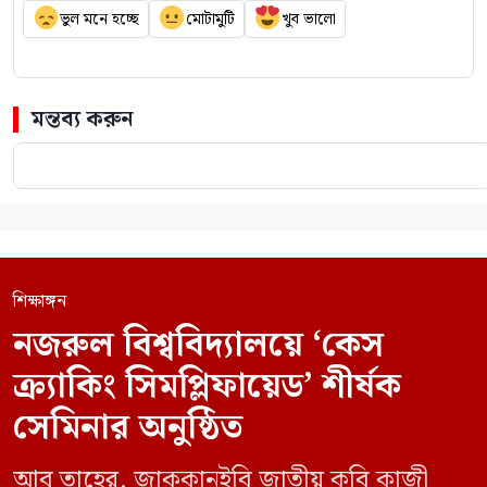
ভুল মনে হচ্ছে
মোটামুটি
খুব ভালো
মন্তব্য করুন
শিক্ষাঙ্গন
নজরুল বিশ্ববিদ্যালয়ে ‘কেস
ক্র্যাকিং সিমপ্লিফায়েড’ শীর্ষক
সেমিনার অনুষ্ঠিত
আবু তাহের, জাককানইবি জাতীয় কবি কাজী