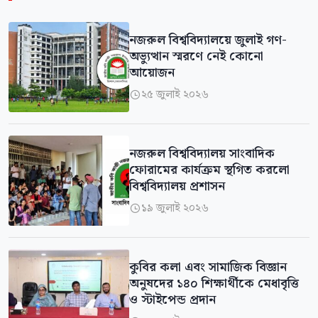
নজরুল বিশ্ববিদ্যালয়ে জুলাই গণ-
অভ্যুত্থান স্মরণে নেই কোনো
আয়োজন
২৫ জুলাই ২০২৬

নজরুল বিশ্ববিদ্যালয় সাংবাদিক
ফোরামের কার্যক্রম স্থগিত করলো
বিশ্ববিদ্যালয় প্রশাসন
১৯ জুলাই ২০২৬

কুবির কলা এবং সামাজিক বিজ্ঞান
অনুষদের ১৪০ শিক্ষার্থীকে মেধাবৃত্তি
ও স্টাইপেন্ড প্রদান