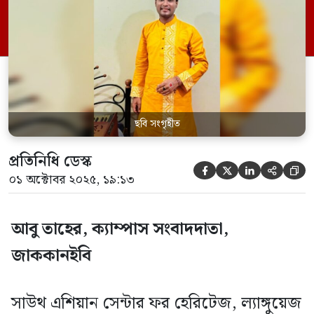
পরিবেশনা বিদ্যা বিভাগের ২০১০-১১ শিক্ষাবর্ষের
শিক্ষার্থী ছিলেন। বর্তমানে তিনি ঢাকা
ইন্টারন্যাশনাল ইউনিভার্সিটির জেনারেল
এডুকেশন (GED) বিভাগে শিক্ষকতা করছেন।
পাশাপাশি শিল্পী, শিক্ষক ও গবেষক […]
ছবি সংগৃহীত
প্রতিনিধি ডেস্ক





০১ অক্টোবর ২০২৫, ১৯:১৩
আবু তাহের, ক্যাম্পাস সংবাদদাতা,
জাককানইবি
সাউথ এশিয়ান সেন্টার ফর হেরিটেজ, ল্যাঙ্গুয়েজ