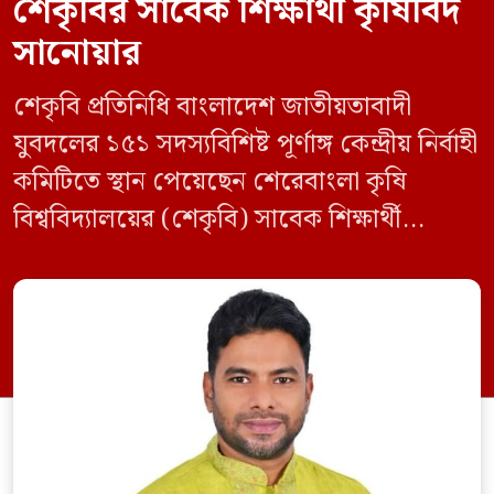
শেকৃবির সাবেক শিক্ষার্থী কৃষিবিদ
সানোয়ার
শেকৃবি প্রতিনিধি বাংলাদেশ জাতীয়তাবাদী
যুবদলের ১৫১ সদস্যবিশিষ্ট পূর্ণাঙ্গ কেন্দ্রীয় নির্বাহী
কমিটিতে স্থান পেয়েছেন শেরেবাংলা কৃষি
বিশ্ববিদ্যালয়ের (শেকৃবি) সাবেক শিক্ষার্থী
কৃষিবিদ সানোয়ার আলম। নবগঠিত কমিটিতে
তাকে কেন্দ্রীয় কৃষি বিষয়ক সম্পাদক হিসেবে
দায়িত্ব দেওয়া হয়েছে। বৃহস্পতিবার বিএনপির
সিনিয়র যুগ্ম মহাসচিব রুহুল কবির রিজভী
স্বাক্ষরিত এক বিজ্ঞপ্তিতে নতুন কমিটির
অনুমোদনের বিষয়টি জানানো হয়। কমিটিতে
আব্দুল মোনায়েম মুন্নাকে সভাপতি […]