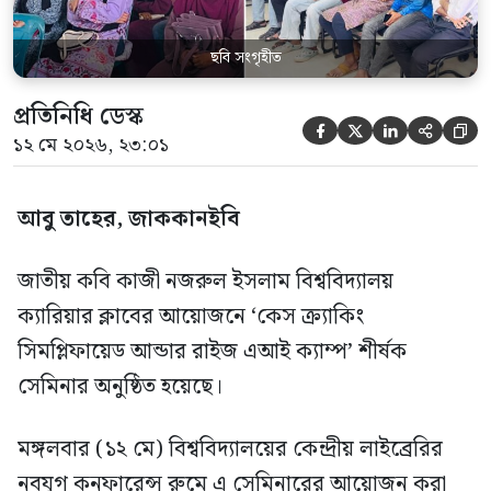
ছবি সংগৃহীত
প্রতিনিধি ডেস্ক





১২ মে ২০২৬, ২৩:০১
আবু তাহের, জাককানইবি
জাতীয় কবি কাজী নজরুল ইসলাম বিশ্ববিদ্যালয়
ক্যারিয়ার ক্লাবের আয়োজনে ‘কেস ক্র্যাকিং
সিমপ্লিফায়েড আন্ডার রাইজ এআই ক্যাম্প’ শীর্ষক
সেমিনার অনুষ্ঠিত হয়েছে।
মঙ্গলবার (১২ মে) বিশ্ববিদ্যালয়ের কেন্দ্রীয় লাইব্রেরির
নবযুগ কনফারেন্স রুমে এ সেমিনারের আয়োজন করা