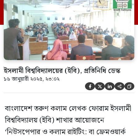
বিশ্ববিদ্যালয়ের ফলিত বিজ্ঞান ও প্রযুক্তি
অনুষদের ১৪০ নম্বর কক্ষে এটি অনুষ্ঠিত হয়। চার
ঘন্টা ব্যাপী এ কর্মশালায় অংশ নেন দেড় শতাধিক
শিক্ষার্থী। এতে […]
ইসলামী বিশ্ববিদ্যালয়ের (ইবি), প্রতিনিধি ডেস্ক
১৬ জানুয়ারী ২০২৫, ২৩:০২





বাংলাদেশ তরুণ কলাম লেখক ফোরাম ইসলামী
বিশ্ববিদ্যালয় (ইবি) শাখার আয়োজনে
‘নিউসপেপার ও কলাম রাইটিং: বা ফ্রেমওয়ার্ক