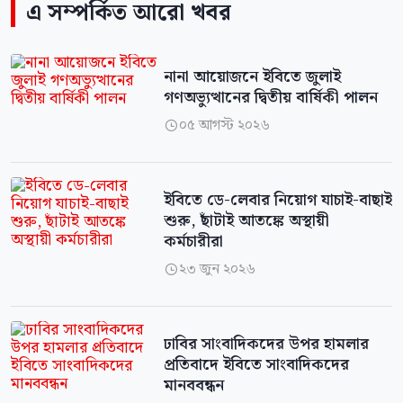
এ সম্পর্কিত আরো খবর
নানা আয়োজনে ইবিতে জুলাই
গণঅভ্যুত্থানের দ্বিতীয় বার্ষিকী পালন
০৫ আগস্ট ২০২৬

ইবিতে ডে-লেবার নিয়োগ যাচাই-বাছাই
শুরু, ছাঁটাই আতঙ্কে অস্থায়ী
কর্মচারীরা
২৩ জুন ২০২৬

ঢাবির সাংবাদিকদের উপর হামলার
প্রতিবাদে ইবিতে সাংবাদিকদের
মানববন্ধন