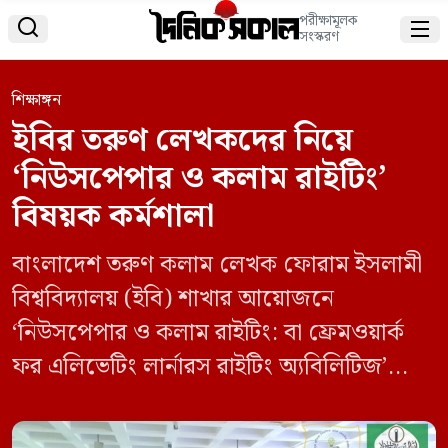
পরীক্ষামূলক


সংস্করণ
শিক্ষাঙ্গন
ইবির তরুণ লেখকদের নিয়ে
‘নিউসপেপার ও কলাম রাইটিং’
বিষয়ক কর্মশালা
বাংলাদেশ তরুণ কলাম লেখক ফোরাম ইসলামী
বিশ্ববিদ্যালয় (ইবি) শাখার আয়োজনে
‘নিউসপেপার ও কলাম রাইটিং: বা ফ্রেমওয়ার্ক
ফর এলিভেটিং লার্নারস রাইটিং অ্যবিলিটিজ’
শীর্ষক কর্মশালা অনুষ্ঠিত হয়েছে। বৃহস্পতিবার
(১৬ জানুয়ারি) বেলা ১০ টায় ইসলামী