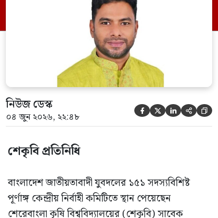
দায়িত্ব দেওয়া হয়েছে। বৃহস্পতিবার বিএনপির
সিনিয়র যুগ্ম মহাসচিব রুহুল কবির রিজভী
স্বাক্ষরিত এক বিজ্ঞপ্তিতে নতুন কমিটির
অনুমোদনের বিষয়টি জানানো হয়। কমিটিতে
আব্দুল মোনায়েম মুন্নাকে সভাপতি […]
নিউজ ডেস্ক





০৪ জুন ২০২৬, ২২:৪৮
শেকৃবি প্রতিনিধি
বাংলাদেশ জাতীয়তাবাদী যুবদলের ১৫১ সদস্যবিশিষ্ট
পূর্ণাঙ্গ কেন্দ্রীয় নির্বাহী কমিটিতে স্থান পেয়েছেন
শেরেবাংলা কৃষি বিশ্ববিদ্যালয়ের (শেকৃবি) সাবেক