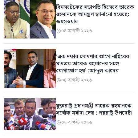
বিমসটেকের সভাপতি হিসেবে তারেক
রহমানকে আমন্ত্রণ জানানো হয়েছে:
জয়সওয়াল
০৪ আগস্ট ২০২৬

‘এক দফার ঘোষণার আগে নাছিরের
মাধ্যমে তারেক রহমানের সঙ্গে
যোগাযোগ হয়’ :আব্দুল কাদের
০৪ আগস্ট ২০২৬

যুক্তরাষ্ট্র প্রধানমন্ত্রী তারেক রহমানকে
সর্বোচ্চ মর্যাদা দেয় : পররাষ্ট্র উপদেষ্টা
০২ আগস্ট ২০২৬
