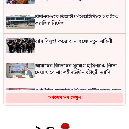
বিমানবন্দরে ভিআইপি-সিআইপিসহ সবাইকে
তল্লাশির নির্দেশ
র‍্যাব বিলুপ্ত করে আনা হচ্ছে নতুন বাহিনী
আমাদের বিভেদের সুযোগ হাসিনাকে নিতে
দেয়া যাবে না: শহীদউদ্দিন চৌধুরী এ্যানি
এনসিপির পরিণতিও ফ্রিডম পার্টির মতো হবে:
প্রতিমন্ত্রী নুর
সর্বশেষ সব দেখুন
বিটিভির নতুন মহাপরিচালক হিসেবে নিয়োগ
পেলেন কাজী জেসিন