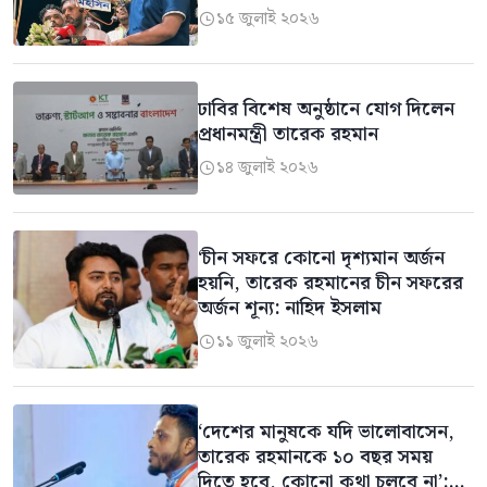
১৫ জুলাই ২০২৬

ঢাবির বিশেষ অনুষ্ঠানে যোগ দিলেন
প্রধানমন্ত্রী তারেক রহমান
১৪ জুলাই ২০২৬

‘চীন সফরে কোনো দৃশ্যমান অর্জন
হয়নি, তারেক রহমানের চীন সফরের
অর্জন শূন্য: নাহিদ ইসলাম
১১ জুলাই ২০২৬

‘দেশের মানুষকে যদি ভালোবাসেন,
তারেক রহমানকে ১০ বছর সময়
দিতে হবে, কোনো কথা চলবে না’: