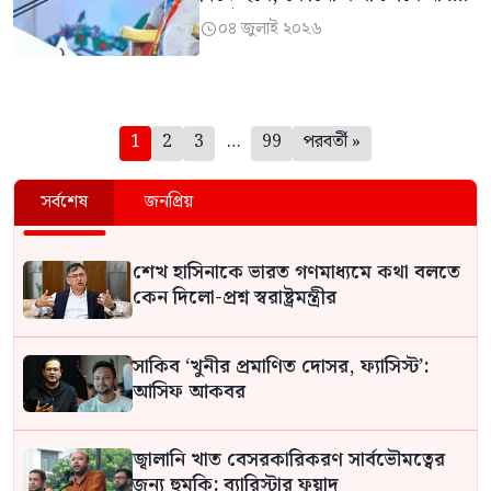
জুলাইযোদ্ধা
০৪ জুলাই ২০২৬

পেজিনেশন
1
2
3
…
99
পরবর্তী »
সর্বশেষ
জনপ্রিয়
শেখ হাসিনাকে ভারত গণমাধ্যমে কথা বলতে
কেন দিলো-প্রশ্ন স্বরাষ্ট্রমন্ত্রীর
সাকিব ‘খুনীর প্রমাণিত দোসর, ফ্যাসিস্ট’:
আসিফ আকবর
জ্বালানি খাত বেসরকারিকরণ সার্বভৌমত্বের
জন্য হুমকি: ব্যারিস্টার ফুয়াদ