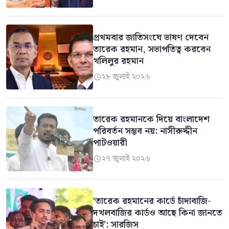
প্রথমবার জাতিসংঘে ভাষণ দেবেন
তারেক রহমান, সভাপতিত্ব করবেন
খলিলুর রহমান
২৮ জুলাই ২০২৬

তারেক রহমানকে দিয়ে বাংলাদেশ
পরিবর্তন সম্ভব নয়: নাসীরুদ্দীন
পাটওয়ারী
২৭ জুলাই ২০২৬

‘তারেক রহমানের কার্ডে চাঁদাবাজি-
দখলবাজির কার্ডও আছে কিনা জানতে
চাই’: সারজিস