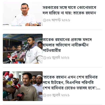
সরকারের সঙ্গে যাতে কোনোভাবে
দল হারিয়ে না যায়: তারেক রহমান
০২ আগস্ট ২০২৬

তারেক রহমানের প্রত্যক্ষ মদদে
হামলার অভিযোগ নাসীরুদ্দীন
পাটওয়ারীর
৩১ জুলাই ২০২৬

‘তারেক রহমান এখন শেখ হাসিনার
পথে হাঁটছেন, বিএনপির পরিণতি
শেখ হাসিনার চেয়েও ভয়াবহ হবে’:
সারজিস আলম
৩০ জুলাই ২০২৬
