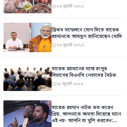
২৩ জুলাই ২০২৬

ব্রিকস সম্মেলনে যোগ দিতে তারেক
রহমানকে আমন্ত্রণ জানিয়েছেন মোদি
২৩ জুলাই ২০২৬

তারেক রহমানের সঙ্গে রংপুর
বিভাগের বিএনপি নেতাদের বৈঠক
১৮ জুলাই ২০২৬

তারেক রহমান নাটক কম করেন
প্রিয়, আপনাকে ক্ষমতা দিয়েছে মানে
এই নয়- আপনি যা খুশি করবেন: