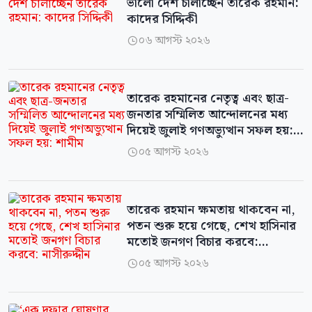
ভালো দেশ চালাচ্ছেন তারেক রহমান:
কাদের সিদ্দিকী
০৬ আগস্ট ২০২৬

তারেক রহমানের নেতৃত্ব এবং ছাত্র-
জনতার সম্মিলিত আন্দোলনের মধ্য
দিয়েই জুলাই গণঅভ্যুত্থান সফল হয়:
শামীম
০৫ আগস্ট ২০২৬

তারেক রহমান ক্ষমতায় থাকবেন না,
পতন শুরু হয়ে গেছে, শেখ হাসিনার
মতোই জনগণ বিচার করবে:
নাসীরুদ্দীন
০৫ আগস্ট ২০২৬
