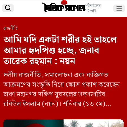
পরীক্ষামূলক


সংস্করণ
রাজনীতি
আমি যদি একটা শরীর হই তাহলে
আমার হৃদপিণ্ড হচ্ছে, জনাব
তারেক রহমান : নয়ন
দলীয় রাজনীতি, সমালোচনা এবং ব্যক্তিগত
আক্রমণের সংস্কৃতি নিয়ে ক্ষোভ প্রকাশ করেছেন
ঢাকা মহানগর দক্ষিণ যুবদলের সদস্যসচিব
রবিউল ইসলাম (নয়ন)। শনিবার (১৬ মে)
সামাজিক যোগাযোগমাধ্যম ফেসবুকে এক
পোস্টে তিনি এ কথা বলেন। পোস্টে যুবদল নেতা