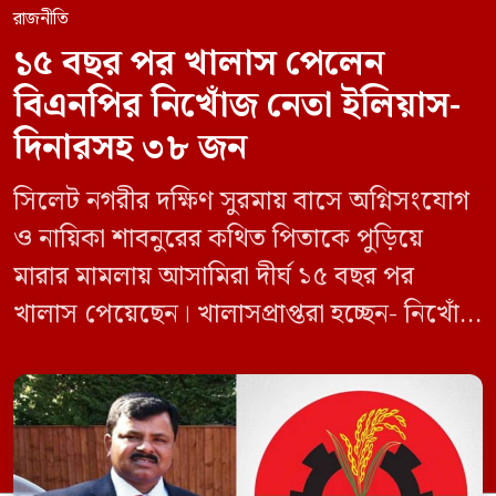
রাজনীতি
১৫ বছর পর খালাস পেলেন
বিএনপির নিখোঁজ নেতা ইলিয়াস-
দিনারসহ ৩৮ জন
সিলেট নগরীর দক্ষিণ সুরমায় বাসে অগ্নিসংযোগ
ও নায়িকা শাবনুরের কথিত পিতাকে পুড়িয়ে
মারার মামলায় আসামিরা দীর্ঘ ১৫ বছর পর
খালাস পেয়েছেন। খালাসপ্রাপ্তরা হচ্ছেন- নিখোঁজ
বিএনপি নেতা এম ইলিয়াস আলী ও ছাত্রদল নেতা
ইফতেখার আহমদ দিনারসহ ৩৮ জন নেতাকর্মী।
মঙ্গলবার দুপুরে মামলার দীর্ঘ শুনানি ও সাক্ষ্য-
প্রমাণ জেরা শেষে আসামিরা নির্দোষ প্রমাণিত