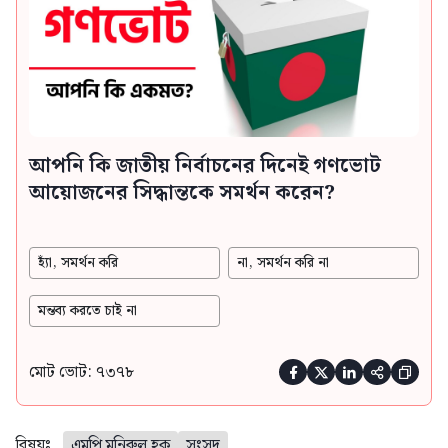
আপনি কি জাতীয় নির্বাচনের দিনেই গণভোট
আয়োজনের সিদ্ধান্তকে সমর্থন করেন?
হ্যাঁ, সমর্থন করি
না, সমর্থন করি না
মন্তব্য করতে চাই না
মোট ভোট: ৭৩৭৮





বিষয়ঃ
এমপি মনিরুল হক
সংসদ