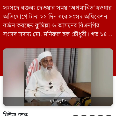
সংসদে বক্তব্য দেওয়ার সময় ‘অপমানিত’ হওয়ার
অভিযোগে টানা ১১ দিন ধরে সংসদ অধিবেশন
বর্জন করছেন কুমিল্লা-৬ আসনের বিএনপির
সংসদ সদস্য মো. মনিরুল হক চৌধুরী। গত ১৪
জুন ডেপুটি স্পিকার কায়সার কামালের এক
রুলিং ও সিদ্ধান্তের প্রতিবাদে ১৫ থেকে ২৫ জুন
পর্যন্ত তিনি সংসদে যাননি। মনিরুল হক চৌধুরী
বলেন, ‘আমাকে সংসদে অপমান করা হয়েছে।
স্পিকার ফোন […]
ছবি সংগৃহীত
নিউজ ডেস্ক