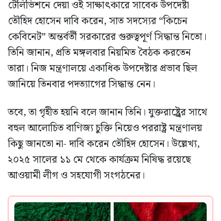
টেলিভিশনে দেয়া ওই সাক্ষাৎকারে সাবেক উপদেষ্টা
তৌহিদ হোসেন দাবি করেন, সাত সদস্যের “কিচেন
কেবিনেট” অন্তর্বর্তী সরকারের গুরুত্বপূর্ণ সিদ্ধান্ত নিতো।
তিনি জানান, প্রতি মঙ্গলবার নিয়মিত বৈঠক করতেন
তারা। নিজ মন্ত্রণালয়ে একাধিক উপদেষ্টার প্রভাব ছিল
জানিয়ে তিনবার পদত্যাগের সিদ্ধান্ত নেন।
তবে, তা গৃহীত হয়নি বলে জানান তিনি। যুক্তরাষ্ট্র্রের সাথে
বহুল আলোচিত বাণিজ্য চুক্তি নিয়েও পররাষ্ট্র মন্ত্রণালয়
কিছু জানতো না- দাবি করেন তৌহিদ হোসেন। উল্লেখ্য,
২০২৫ সালের ১১ মে থেকে কার্যক্রম নিষিদ্ধ রয়েছে
আওয়ামী লীগ ও সহযোগী সংগঠনের।