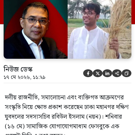
লেখেন, সমাজে এমন একটি শ্রেণী রয়েছে যারা
অন্যের সাফল্য সহ্য করতে পারে না এবং অন্যের
উত্থানে ঈর্ষান্বিত হয়। এদের বেকার সমালোচক
[…]
নিউজ ডেস্ক





১৭ মে ২০২৬, ১১:২৯
দলীয় রাজনীতি, সমালোচনা এবং ব্যক্তিগত আক্রমণের
সংস্কৃতি নিয়ে ক্ষোভ প্রকাশ করেছেন ঢাকা মহানগর দক্ষিণ
যুবদলের সদস্যসচিব রবিউল ইসলাম (নয়ন)। শনিবার
(১৬ মে) সামাজিক যোগাযোগমাধ্যম ফেসবুকে এক