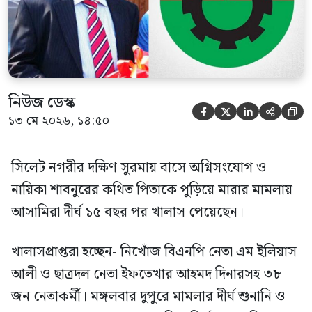
হওয়ায় খালাস দেন বিচারক। মানবপাচার […]
নিউজ ডেস্ক





১৩ মে ২০২৬, ১৪:৫০
সিলেট নগরীর দক্ষিণ সুরমায় বাসে অগ্নিসংযোগ ও
নায়িকা শাবনুরের কথিত পিতাকে পুড়িয়ে মারার মামলায়
আসামিরা দীর্ঘ ১৫ বছর পর খালাস পেয়েছেন।
খালাসপ্রাপ্তরা হচ্ছেন- নিখোঁজ বিএনপি নেতা এম ইলিয়াস
আলী ও ছাত্রদল নেতা ইফতেখার আহমদ দিনারসহ ৩৮
জন নেতাকর্মী। মঙ্গলবার দুপুরে মামলার দীর্ঘ শুনানি ও