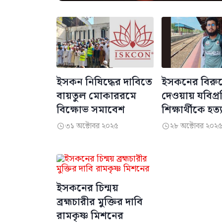
ইসকন নিষিদ্ধের দাবিতে
ইসকনের বিরুদ্ধ
বায়তুল মোকাররমে
দেওয়ায় যবিপ্র
বিক্ষোভ সমাবেশ
শিক্ষার্থীকে হত
৩১ অক্টোবর ২০২৫
২৮ অক্টোবর ২০২


ইসকনের চিন্ময়
ব্রহ্মচারীর মুক্তির দাবি
রামকৃষ্ণ মিশনের