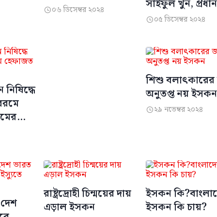
সাইফুল খুন, প্রধা
০৬ ডিসেম্বর ২০২৪

আসামি গ্রেপ্তার
০৫ ডিসেম্বর ২০২৪

শিশু বলাৎকারের 
ন নিষিদ্ধে
অনুতপ্ত নয় ইসক
ররমে
২৯ নভেম্বর ২০২৪

ামের
রাষ্ট্রদ্রোহী চিন্ময়ের দায়
ইসকন কি?বাংলা
 দেশ
এড়াল ইসকন
ইসকন কি চায়?
বে,