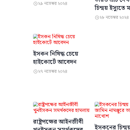
২৯ নভেম্বর ২০২৪

চিন্ময় ইস্যুতে
২৮ নভেম্বর ২০২৪

ইসকন নিষিদ্ধ চেয়ে
হাইকোর্টে আবেদন
২৭ নভেম্বর ২০২৪

রাষ্ট্রপক্ষের আইনজীবী
ইসকনের চিন্ময় 
খুনইসকন সমর্থকদের