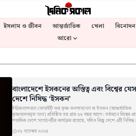
ইসলাম ও জীবন
আন্তর্জাতিক
খেলা
বিনোদন
আরো
বাংলাদেশে ইসকনের অস্তিত্ব এবং বিশ্বের যে
দেশে নিষিদ্ধ ‘ইসকন’
ইন্টারন্যাশনাল সোসাইটি ফর কৃষ্ণ কনশাসনেস বা ইসকন (আন্তর্জাতিক
কৃষ্ণভাবনামৃত সংঘ) প্রতিষ্ঠিত হয় প্রায় ৫৮ বছর আগে। বর্তমানে বিশ্বের প্রা
শতাধিক দেশে সংগঠনটির কার্যক্রম রয়েছে, যদিও কিছু দেশে এটি নিষিদ্ধ
ইসকনের…
০১ নভেম্বর ২০২৫
