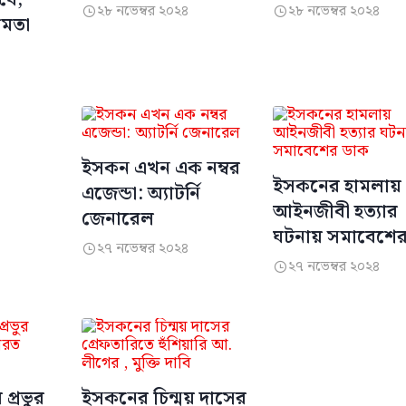
২৮ নভেম্বর ২০২৪
২৮ নভেম্বর ২০২৪


 মমতা
ইসকন এখন এক নম্বর
ইসকনের হামলায়
এজেন্ডা: অ্যাটর্নি
আইনজীবী হত্যার
জেনারেল
ঘটনায় সমাবেশে
২৭ নভেম্বর ২০২৪

২৭ নভেম্বর ২০২৪

প্রভুর
ইসকনের চিন্ময় দাসের