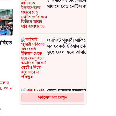
হাসিনাকে ইন্টারপোলের
মাধ্যমে রেড নোটিশ জারি
করে ফিরিয়ে আনার দাবি
জামায়াতের
ফ্যাসিস্ট পূজারী সাকিবের
দাবিতে
সব রেকর্ড ইতিহাস থেকে
মুছে ফেলা হলে আমাদের
ক্রিকেট মোটেও নিঃস্ব হয়ে
যাবে না: শফিকুল
বোমা হামলার আশঙ্কায়
দেশজুড়ে পুলিশের সতর্কতা
সর্বশেষ সব দেখুন
জারি
ী