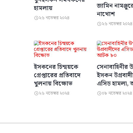
জামিন নামঞ্জু
হামলায়
নাখোশ
২৬ নভেম্বর ২০২৪

২৬ নভেম্বর ২০২৪

ইসকনের চিন্ময়কে
সেনাবাহিনীর 
গ্রেপ্তারের প্রতিবাদে
ইসকন উগ্রবাদ
খুলনায় বিক্ষোভ
এসিড হামলা,
২৬ নভেম্বর ২০২৪
০৮ নভেম্বর ২০২৪

