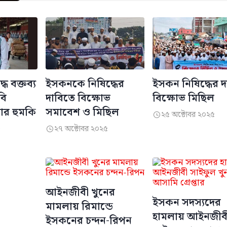
ে বক্তব্য
ইসকনকে নিষিদ্ধের
ইসকন নিষিদ্ধের 
বি
দাবিতে বিক্ষোভ
বিক্ষোভ মিছিল
্যার হুমকি
সমাবেশ ও মিছিল
২৫ অক্টোবর ২০২৫

৫
২৭ অক্টোবর ২০২৫

আইনজীবী খুনের
ইসকন সদস্যদের
মামলায় রিমান্ডে
হামলায় আইনজীব
ইসকনের চন্দন-রিপন