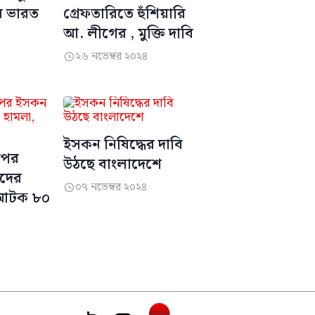
রে ভারত
গ্রেফতারিতে হুঁশিয়ারি
আ. লীগের , মুক্তি দাবি
২৬ নভেম্বর ২০২৪

ইসকন নিষিদ্ধের দাবি
উপর
উঠছে বাংলাদেশে
ীদের
০৭ নভেম্বর ২০২৪

 আটক ৮০