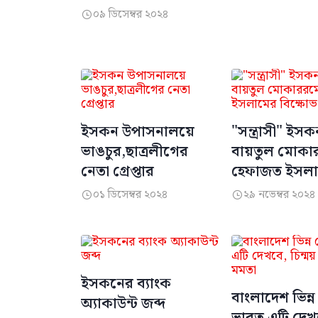
০৯ ডিসেম্বর ২০২৪

ইসকন উপাসনালয়ে
"সন্ত্রাসী" ইসক
ভাঙচুর,ছাত্রলীগের
বায়তুল মোকা
নেতা গ্রেপ্তার
হেফাজত ইসল
বিক্ষোভ
০১ ডিসেম্বর ২০২৪
২৯ নভেম্বর ২০২৪


ইসকনের ব্যাংক
বাংলাদেশ ভিন্ন
অ্যাকাউন্ট জব্দ
ভারত এটি দেখ