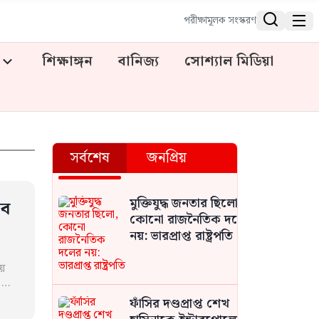


পরীক্ষামূলক সংস্করণ
শিক্ষাঙ্গন
বানিজ্য
সোশ্যাল মিডিয়া
সর্বশেষ
জনপ্রিয়
মুক্তিযুদ্ধ জনতার ছিলো,
সব
কোনো রাজনৈতিক দলের
নয়: ভারপ্রাপ্ত রাষ্ট্রপতি
য়
।
ফাঁসির দণ্ডপ্রাপ্ত শেখ