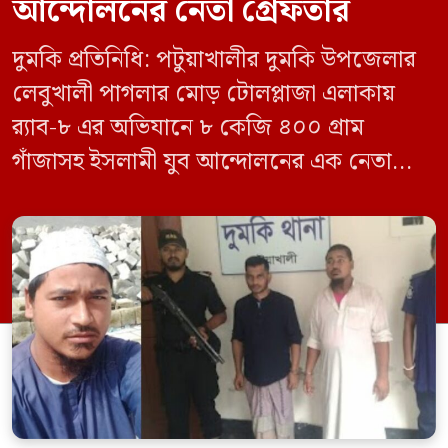
আন্দোলনের নেতা গ্রেফতার
দুমকি প্রতিনিধি: পটুয়াখালীর দুমকি উপজেলার
লেবুখালী পাগলার মোড় টোলপ্লাজা এলাকায়
র‍্যাব-৮ এর অভিযানে ৮ কেজি ৪০০ গ্রাম
গাঁজাসহ ইসলামী যুব আন্দোলনের এক নেতাকে
গ্রেফতার করা হয়েছে। পরে তার দেওয়া তথ্যের
ভিত্তিতে অভিযান চালিয়ে মাদক চক্রের আরও
এক সদস্যকে আটক করা হয়। র‍্যাব ও পুলিশ
সূত্রে জানা গেছে, শুক্রবার গোপন সংবাদের
ভিত্তিতে র‍্যাব-৮, সিপিসি-১ পটুয়াখালী ক্যাম্পের
[…]