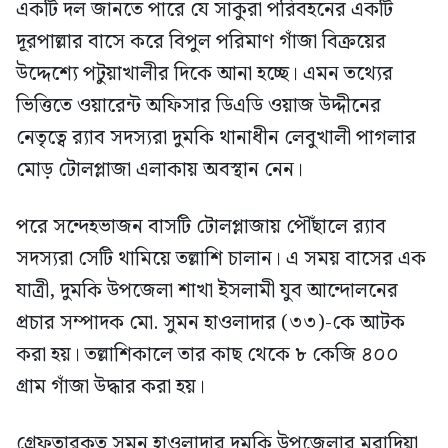
একটি দল জানতে পারে যে সাকুরা পরিবহনের একটি
দূরপাল্লার বাসে করে বিপুল পরিমাণ গাঁজা বিক্রয়ের
উদ্দেশ্যে পটুয়াখালীর দিকে আনা হচ্ছে। এমন তথ্যের
ভিত্তিতে ওয়ারেন্ট অফিসার ডিএডি ওয়াজ উদ্দীনের
নেতৃত্বে র‍্যাব সদস্যরা দুমকি থানাধীন লেবুখালী পাগলার
মোড় টোলপ্লাজা এলাকায় অবস্থান নেন।
পরে সন্দেহভাজন বাসটি টোলপ্লাজায় পৌঁছালে র‍্যাব
সদস্যরা সেটি থামিয়ে তল্লাশি চালান। এ সময় বাসের এক
যাত্রী, দুমকি উপজেলা শাখা ইসলামী যুব আন্দোলনের
প্রচার সম্পাদক মো. সুমন হাওলাদার (৩৩)-কে আটক
করা হয়। তল্লাশিকালে তার কাছ থেকে ৮ কেজি ৪০০
গ্রাম গাঁজা উদ্ধার করা হয়।
গ্রেফতারকৃত সুমন হাওলাদার দুমকি উপজেলার মুরাদিয়া