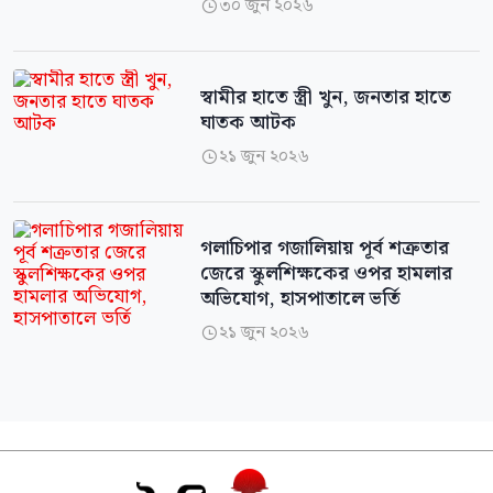
৩০ জুন ২০২৬

স্বামীর হাতে স্ত্রী খুন, জনতার হাতে
ঘাতক আটক
২১ জুন ২০২৬

গলাচিপার গজালিয়ায় পূর্ব শত্রুতার
জেরে স্কুলশিক্ষকের ওপর হামলার
অভিযোগ, হাসপাতালে ভর্তি
২১ জুন ২০২৬
