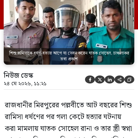
সেবন করেছিলেন বলে জবানবন্দিতে
জানিয়েছেন আসামি। রোববার (২৪ মে) সকালে
মামলার তদন্ত কর্মকর্তা পল্লবী থানার উপ-
পরিদর্শক অহিদুজ্জামান এ তথ্য নিছিত করেন।
তিনি বলেন, […]
শিশু রামিসাকে ধর্ষণ-হত্যার আগে যা সেবন করেন ঘাতক সোহেল, চাঞ্চল্যকর
তথ্য প্রকাশ
নিউজ ডেস্ক





২৪ মে ২০২৬, ১১:২১
রাজধানীর মিরপুরের পল্লবীতে আট বছরের শিশু
রামিসা ধর্ষণের পর গলা কেটে হত্যার ঘটনায়
করা মামলায় ঘাতক সোহেল রানা ও তার স্ত্রী স্বপ্না