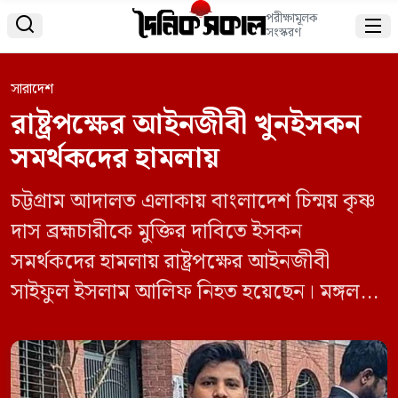
পরীক্ষামূলক


সংস্করণ
সারাদেশ
রাষ্ট্রপক্ষের আইনজীবী খুনইসকন
সমর্থকদের হামলায়
চট্টগ্রাম আদালত এলাকায় বাংলাদেশ চিন্ময় কৃষ্ণ
দাস ব্রহ্মচারীকে মুক্তির দাবিতে ইসকন
সমর্থকদের হামলায় রাষ্ট্রপক্ষের আইনজীবী
সাইফুল ইসলাম আলিফ নিহত হয়েছেন। মঙ্গলবার
(২৬ নভেম্বর) বিকেলে চট্টগ্রাম মেডিকেল কলেজ
(চমেক) হাসপাতাল কর্তৃপক্ষ তাকে মৃত ঘোষণা
করেন। হামলার এ ঘটনায় আহত ৭-৮ জনকে