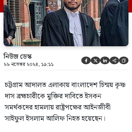
হাসপাতালে ভর্তি করা হয়েছে। ঘটনার সত্যতা
নিশ্চিত করেছেন চট্টগ্রাম আদালতের সহকারী
পাবলিক প্রসিকিউটর মোহাম্মদ অ্যাডভোকেট
[…]
নিউজ ডেস্ক





২৬ নভেম্বর ২০২৪, ১৯:১১
চট্টগ্রাম আদালত এলাকায় বাংলাদেশ চিন্ময় কৃষ্ণ
দাস ব্রহ্মচারীকে মুক্তির দাবিতে ইসকন
সমর্থকদের হামলায় রাষ্ট্রপক্ষের আইনজীবী
সাইফুল ইসলাম আলিফ নিহত হয়েছেন।