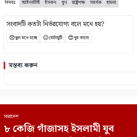
বিষয়ঃ
আইনজীবী
ইসকন
খুন
রাষ্ট্রপক্ষ
সমর্থক
হামলা
সংবাদটি কতটা নির্ভরযোগ্য বলে মনে হয়?
😞
😐
😍
ভুল মনে হচ্ছে
মোটামুটি
খুব ভালো
মন্তব্য করুন
সারাদেশ
৮ কেজি গাঁজাসহ ইসলামী যুব