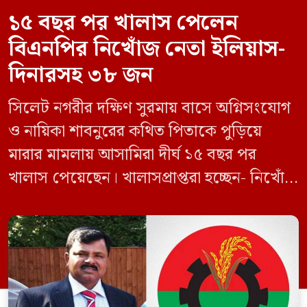
১৫ বছর পর খালাস পেলেন
বিএনপির নিখোঁজ নেতা ইলিয়াস-
দিনারসহ ৩৮ জন
সিলেট নগরীর দক্ষিণ সুরমায় বাসে অগ্নিসংযোগ
ও নায়িকা শাবনুরের কথিত পিতাকে পুড়িয়ে
মারার মামলায় আসামিরা দীর্ঘ ১৫ বছর পর
খালাস পেয়েছেন। খালাসপ্রাপ্তরা হচ্ছেন- নিখোঁজ
বিএনপি নেতা এম ইলিয়াস আলী ও ছাত্রদল নেতা
ইফতেখার আহমদ দিনারসহ ৩৮ জন নেতাকর্মী।
মঙ্গলবার দুপুরে মামলার দীর্ঘ শুনানি ও সাক্ষ্য-
প্রমাণ জেরা শেষে আসামিরা নির্দোষ প্রমাণিত
হওয়ায় খালাস দেন বিচারক। মানবপাচার […]