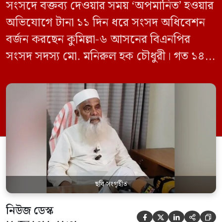
সংসদে বক্তব্য দেওয়ার সময় ‘অপমানিত’ হওয়ার
অভিযোগে টানা ১১ দিন ধরে সংসদ অধিবেশন
বর্জন করছেন কুমিল্লা-৬ আসনের বিএনপির
সংসদ সদস্য মো. মনিরুল হক চৌধুরী। গত ১৪
জুন ডেপুটি স্পিকার কায়সার কামালের এক
রুলিং ও সিদ্ধান্তের প্রতিবাদে ১৫ থেকে ২৫ জুন
পর্যন্ত তিনি সংসদে যাননি। মনিরুল হক চৌধুরী
বলেন, ‘আমাকে সংসদে অপমান করা হয়েছে।
স্পিকার ফোন […]
ছবি সংগৃহীত
নিউজ ডেস্ক




