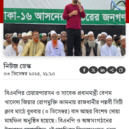
নেতা-কর্মী ও সাধারণ মানুষের উপস্থিতি অভূতপূর্ব
দৃশ্য তৈরি করে। দোয়া মাহফিলে প্রধান অতিথি
হিসেবে বক্তব্য রাখেন বিএনপির কেন্দ্রীয় ক্রীড়া
বিষয়ক সম্পাদক, ঢাকা […]
নিউজ ডেস্ক





০৩ ডিসেম্বর ২০২৫, ২১:১০
বিএনপির চেয়ারপারসন ও সাবেক প্রধানমন্ত্রী বেগম
খালেদা জিয়ার রোগমুক্তি কামনায় রাজধানীর পল্লবী সিটি
ক্লাব মাঠে বুধবার (৩ ডিসেম্বর) বাদ আছর বিশেষ দোয়া
মাহফিল অনুষ্ঠিত হয়েছে। বিএনপি ও অঙ্গসংগঠনের