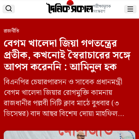
পরীক্ষামূলক


সংস্করণ
রাজনীতি
বেগম খালেদা জিয়া গণতন্ত্রের
প্রতীক, কখনোই স্বৈরাচারের সঙ্গে
আপস করেননি : আমিনুল হক
বিএনপির চেয়ারপারসন ও সাবেক প্রধানমন্ত্রী
বেগম খালেদা জিয়ার রোগমুক্তি কামনায়
রাজধানীর পল্লবী সিটি ক্লাব মাঠে বুধবার (৩
ডিসেম্বর) বাদ আছর বিশেষ দোয়া মাহফিল
অনুষ্ঠিত হয়েছে। বিএনপি ও অঙ্গসংগঠনের
উদ্যোগে আয়োজিত এই মাহফিলে বিপুলসংখ্যক