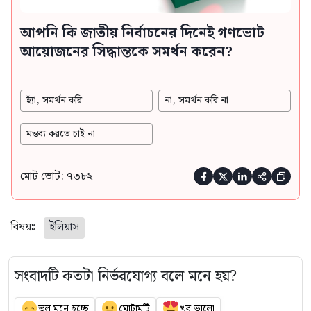
আপনি কি জাতীয় নির্বাচনের দিনেই গণভোট
আয়োজনের সিদ্ধান্তকে সমর্থন করেন?
হ্যাঁ, সমর্থন করি
না, সমর্থন করি না
মন্তব্য করতে চাই না
মোট ভোট: ৭৩৮২





বিষয়ঃ
ইলিয়াস
সংবাদটি কতটা নির্ভরযোগ্য বলে মনে হয়?
ভুল মনে হচ্ছে
মোটামুটি
খুব ভালো