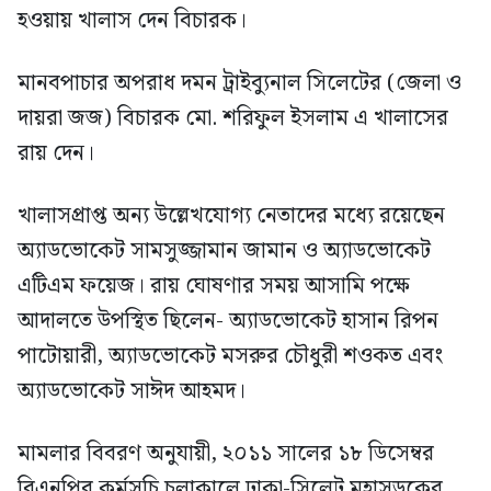
হওয়ায় খালাস দেন বিচারক।
মানবপাচার অপরাধ দমন ট্রাইব্যুনাল সিলেটের (জেলা ও
দায়রা জজ) বিচারক মো. শরিফুল ইসলাম এ খালাসের
রায় দেন।
খালাসপ্রাপ্ত অন্য উল্লেখযোগ্য নেতাদের মধ্যে রয়েছেন
অ্যাডভোকেট সামসুজ্জামান জামান ও অ্যাডভোকেট
এটিএম ফয়েজ। রায় ঘোষণার সময় আসামি পক্ষে
আদালতে উপস্থিত ছিলেন- অ্যাডভোকেট হাসান রিপন
পাটোয়ারী, অ্যাডভোকেট মসরুর চৌধুরী শওকত এবং
অ্যাডভোকেট সাঈদ আহমদ।
মামলার বিবরণ অনুযায়ী, ২০১১ সালের ১৮ ডিসেম্বর
বিএনপির কর্মসূচি চলাকালে ঢাকা-সিলেট মহাসড়কের