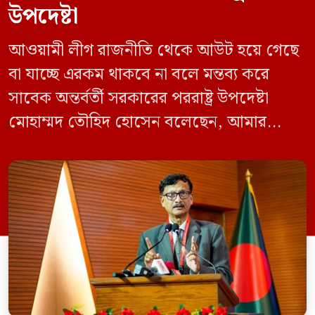
উপদেষ্টা
আওয়ামী লীগ রাজনীতি থেকে আউট হয়ে গেছে
বা যাচ্ছে এরকম থাকবে না বলে মন্তব্য করে
সাবেক অন্তর্বর্তী সরকারের পররাষ্ট্র উপদেষ্টা
মোহাম্মদ তৌহিদ হোসেন বলেছেন, আমার
অনুমান তারা (আওয়ামী লীগ) দেশের আগামী
নির্বাচনে অংশ নেবে। সম্প্রতি দেশের একটি
বেসরকারি টেলিভিশনে দেয়া সাক্ষাৎকারে তিনি
এসব কথা বলেন। আওয়ামী লীগ সরকারের সময়
হওয়া অত্যাচার-নিপীড়ন মানুষ ভুলে যাবে এমন
[…]