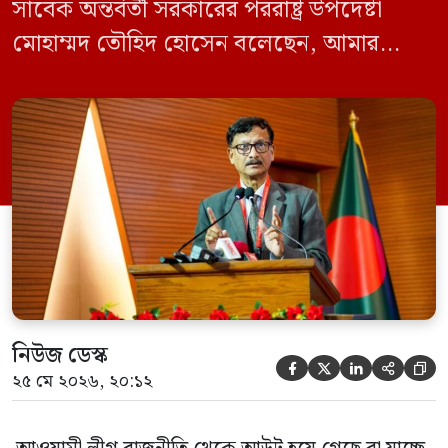
সাবেক অন্তর্বর্তী সরকারের পররাষ্ট্র উপদেষ্টা
মোহাম্মদ তৌহিদ হোসেন বলেছেন, আমার
অনুমান তারা (আওয়ামী লীগ) দেশের আগামী
নির্বাচনে অংশ নেবে। সম্প্রতি দেশের একটি
বেসরকারি টেলিভিশনে দেয়া সাক্ষাৎকারে তিনি
এসব কথা বলেন। আওয়ামী লীগ সরকারের সময়
হওয়া অত্যাচার-নিপীড়ন মানুষ ভুলে যাবে এমন
[…]
নিউজ ডেস্ক





২৫ মে ২০২৬, ২০:১২