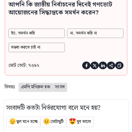
আপনি কি জাতীয় নির্বাচনের দিনেই গণভোট
আয়োজনের সিদ্ধান্তকে সমর্থন করেন?
হ্যাঁ, সমর্থন করি
না, সমর্থন করি না
মন্তব্য করতে চাই না
মোট ভোট: ৭৩৮২





বিষয়ঃ
এমপি মনিরুল হক
সংসদ
সংবাদটি কতটা নির্ভরযোগ্য বলে মনে হয়?
ভুল মনে হচ্ছে
মোটামুটি
খুব ভালো