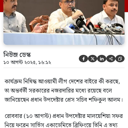
বলেন, ‘জাতীয় সংসদ নির্বাচনে নিরাপত্তা নিশ্চিত
করার জন্যই বডি ক্যাম কেনা হচ্ছে।’ […]
নিউজ ডেস্ক





১০ আগস্ট ২০২৫, ১৬:১২
কার্যক্রম নিষিদ্ধ আওয়ামী লীগ দেশের বাইরে কী করছে,
তা অন্তর্বর্তী সরকারের নজরদারির মধ্যে রয়েছে বলে
জানিয়েছেন প্রধান উপদেষ্টার প্রেস সচিব শফিকুল আলম।
রোববার (১০ আগস্ট) প্রধান উপদেষ্টার মালয়েশিয়া সফর
নিয়ে ফরেন সার্ভিস একাডেমিতে ব্রিফিংয়ে তিনি এ তথ্য