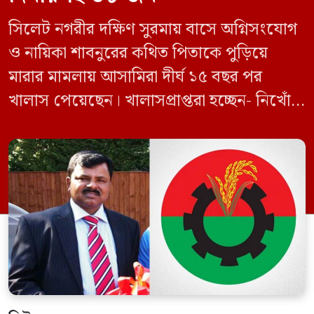
সিলেট নগরীর দক্ষিণ সুরমায় বাসে অগ্নিসংযোগ
ও নায়িকা শাবনুরের কথিত পিতাকে পুড়িয়ে
মারার মামলায় আসামিরা দীর্ঘ ১৫ বছর পর
খালাস পেয়েছেন। খালাসপ্রাপ্তরা হচ্ছেন- নিখোঁজ
বিএনপি নেতা এম ইলিয়াস আলী ও ছাত্রদল নেতা
ইফতেখার আহমদ দিনারসহ ৩৮ জন নেতাকর্মী।
মঙ্গলবার দুপুরে মামলার দীর্ঘ শুনানি ও সাক্ষ্য-
প্রমাণ জেরা শেষে আসামিরা নির্দোষ প্রমাণিত
হওয়ায় খালাস দেন বিচারক। মানবপাচার […]