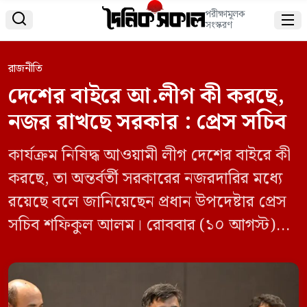
পরীক্ষামূলক


সংস্করণ
রাজনীতি
দেশের বাইরে আ.লীগ কী করছে,
নজর রাখছে সরকার : প্রেস সচিব
কার্যক্রম নিষিদ্ধ আওয়ামী লীগ দেশের বাইরে কী
করছে, তা অন্তর্বর্তী সরকারের নজরদারির মধ্যে
রয়েছে বলে জানিয়েছেন প্রধান উপদেষ্টার প্রেস
সচিব শফিকুল আলম। রোববার (১০ আগস্ট)
প্রধান উপদেষ্টার মালয়েশিয়া সফর নিয়ে ফরেন
সার্ভিস একাডেমিতে ব্রিফিংয়ে তিনি এ তথ্য
জানান। আসন্ন নির্বাচন ইস্যুতে শফিকুল আলম