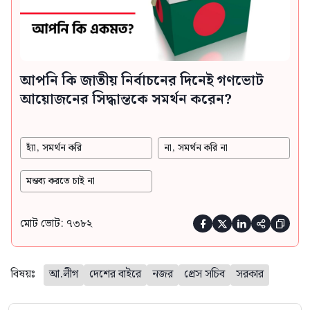
আপনি কি জাতীয় নির্বাচনের দিনেই গণভোট
আয়োজনের সিদ্ধান্তকে সমর্থন করেন?
হ্যাঁ, সমর্থন করি
না, সমর্থন করি না
মন্তব্য করতে চাই না
মোট ভোট: ৭৩৮২





বিষয়ঃ
আ.লীগ
দেশের বাইরে
নজর
প্রেস সচিব
সরকার