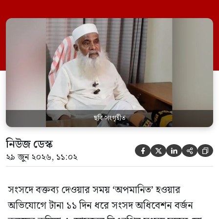
জুন ডেপুটি স্পিকার কায়সার কামালের এক
রুলিং ও সিদ্ধান্তের প্রতিবাদে ১৫ থেকে ২৫ জুন
পর্যন্ত তিনি সংসদে যাননি। মনিরুল হক চৌধুরী
বলেন, ‘আমাকে সংসদে অপমান করা হয়েছে।
স্পিকার ফোন […]
ছবি সংগৃহীত
নিউজ ডেস্ক





২৯ জুন ২০২৬, ১১:০২
সংসদে বক্তব্য দেওয়ার সময় ‘অপমানিত’ হওয়ার
অভিযোগে টানা ১১ দিন ধরে সংসদ অধিবেশন বর্জন