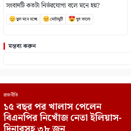
সংবাদটি কতটা নির্ভরযোগ্য বলে মনে হয়?
ভুল মনে হচ্ছে
মোটামুটি
খুব ভালো
মন্তব্য করুন
রাজনীতি
১৫ বছর পর খালাস পেলেন
বিএনপির নিখোঁজ নেতা ইলিয়াস-
দিনারসহ ৩৮ জন