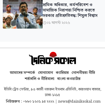
শ্রমিক অধিকার, কর্মপরিবেশ ও
সামাজিক নিরাপত্তা নিশ্চিত করতে
সরকার প্রতিশ্রুতিবদ্ধ: শিমুল বিশ্বাস
০১ আগস্ট ২০২৬

আমাদের সম্পর্কে
যোগাযোগ
ক্যারিয়ার
গোপনীয়তা নীতি
শর্তাবলি ও নীতিমালা
বাংলা কনভার্টার
ইডিবি ট্রেড সেন্টার, ৯৩ কাজী নজরুল ইসলাম এভিনিউ, কারওয়ান বাজার,
ঢাকা-১২১৫
নিউজরুম :
+৮৮০ ১৬০১ ৯৪ ২২২২
|
news@dainiksokal.com