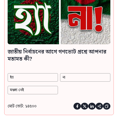
জাতীয় নির্বাচনের আগে গণভোট প্রশ্নে আপনার
মতামত কী?
হ্যাঁ
না
মন্তব্য নেই
মোট ভোট: ১৪৫০০




