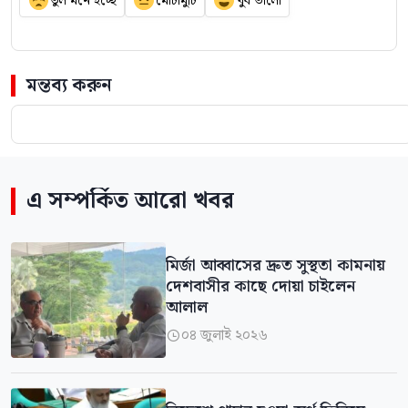
ভুল মনে হচ্ছে
মোটামুটি
খুব ভালো
মন্তব্য করুন
এ সম্পর্কিত আরো খবর
মির্জা আব্বাসের দ্রুত সুস্থতা কামনায়
দেশবাসীর কাছে দোয়া চাইলেন
আলাল
০৪ জুলাই ২০২৬
