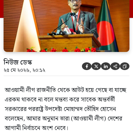
বেসরকারি টেলিভিশনে দেয়া সাক্ষাৎকারে তিনি
এসব কথা বলেন। আওয়ামী লীগ সরকারের সময়
হওয়া অত্যাচার-নিপীড়ন মানুষ ভুলে যাবে এমন
[…]
নিউজ ডেস্ক





২৫ মে ২০২৬, ২০:১২
আওয়ামী লীগ রাজনীতি থেকে আউট হয়ে গেছে বা যাচ্ছে
এরকম থাকবে না বলে মন্তব্য করে সাবেক অন্তর্বর্তী
সরকারের পররাষ্ট্র উপদেষ্টা মোহাম্মদ তৌহিদ হোসেন
বলেছেন, আমার অনুমান তারা (আওয়ামী লীগ) দেশের
আগামী নির্বাচনে অংশ নেবে।