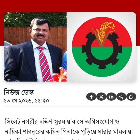
বিএনপি নেতা এম ইলিয়াস আলী ও ছাত্রদল নেতা
ইফতেখার আহমদ দিনারসহ ৩৮ জন নেতাকর্মী।
মঙ্গলবার দুপুরে মামলার দীর্ঘ শুনানি ও সাক্ষ্য-
প্রমাণ জেরা শেষে আসামিরা নির্দোষ প্রমাণিত
হওয়ায় খালাস দেন বিচারক। মানবপাচার […]
নিউজ ডেস্ক





১৩ মে ২০২৬, ১৪:৫০
সিলেট নগরীর দক্ষিণ সুরমায় বাসে অগ্নিসংযোগ ও
নায়িকা শাবনুরের কথিত পিতাকে পুড়িয়ে মারার মামলায়