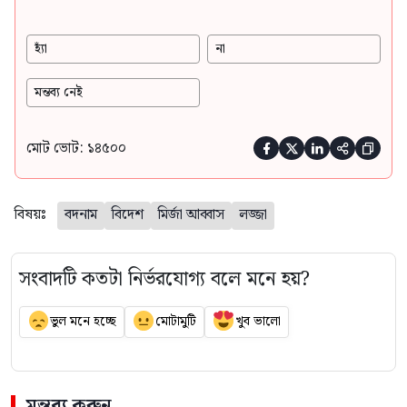
হ্যাঁ
না
মন্তব্য নেই
মোট ভোট: ১৪৫০০





বিষয়ঃ
বদনাম
বিদেশ
মির্জা আব্বাস
লজ্জা
সংবাদটি কতটা নির্ভরযোগ্য বলে মনে হয়?
ভুল মনে হচ্ছে
মোটামুটি
খুব ভালো
মন্তব্য করুন