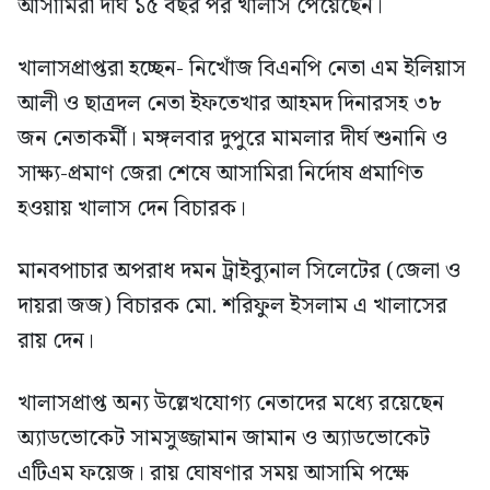
আসামিরা দীর্ঘ ১৫ বছর পর খালাস পেয়েছেন।
খালাসপ্রাপ্তরা হচ্ছেন- নিখোঁজ বিএনপি নেতা এম ইলিয়াস
আলী ও ছাত্রদল নেতা ইফতেখার আহমদ দিনারসহ ৩৮
জন নেতাকর্মী। মঙ্গলবার দুপুরে মামলার দীর্ঘ শুনানি ও
সাক্ষ্য-প্রমাণ জেরা শেষে আসামিরা নির্দোষ প্রমাণিত
হওয়ায় খালাস দেন বিচারক।
মানবপাচার অপরাধ দমন ট্রাইব্যুনাল সিলেটের (জেলা ও
দায়রা জজ) বিচারক মো. শরিফুল ইসলাম এ খালাসের
রায় দেন।
খালাসপ্রাপ্ত অন্য উল্লেখযোগ্য নেতাদের মধ্যে রয়েছেন
অ্যাডভোকেট সামসুজ্জামান জামান ও অ্যাডভোকেট
এটিএম ফয়েজ। রায় ঘোষণার সময় আসামি পক্ষে