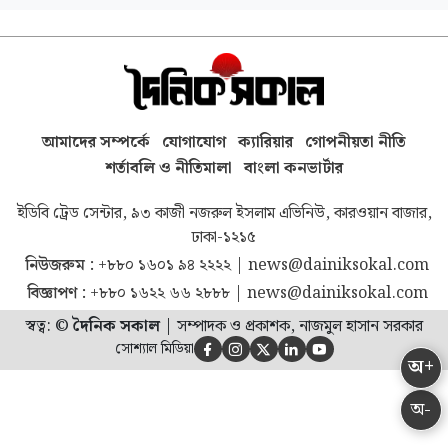
আমাদের সম্পর্কে
যোগাযোগ
ক্যারিয়ার
গোপনীয়তা নীতি
শর্তাবলি ও নীতিমালা
বাংলা কনভার্টার
ইডিবি ট্রেড সেন্টার, ৯৩ কাজী নজরুল ইসলাম এভিনিউ, কারওয়ান বাজার,
ঢাকা-১২১৫
নিউজরুম :
+৮৮০ ১৬০১ ৯৪ ২২২২
|
news@dainiksokal.com
বিজ্ঞাপণ :
+৮৮০ ১৬২২ ৬৬ ২৮৮৮
|
news@dainiksokal.com
স্বত্ব: ©
দৈনিক সকাল
|
সম্পাদক ও প্রকাশক, নাজমুল হাসান সরকার
সোশ্যাল মিডিয়া





অ+
অ-