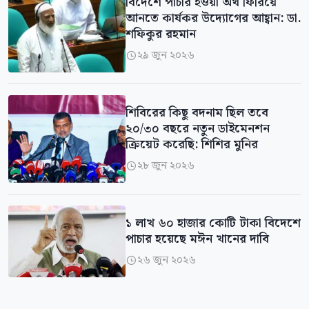
বিদেশে পাচার হওয়া অর্থ ফিরিয়ে
আনতে কার্যকর উদ্যোগের আহ্বান: ডা.
শফিকুর রহমান
২৯ জুন ২০২৬

শিবিরের কিছু বদনাম ছিল তবে
২০/৩০ বছরে নতুন ডাইমেনশন
ক্রিয়েট করেছি: শিশির মুনির
২৮ জুন ২০২৬

১ লাখ ৬০ হাজার কোটি টাকা বিদেশে
পাচার হয়েছে মঈন খানের দাবি
২৬ জুন ২০২৬
