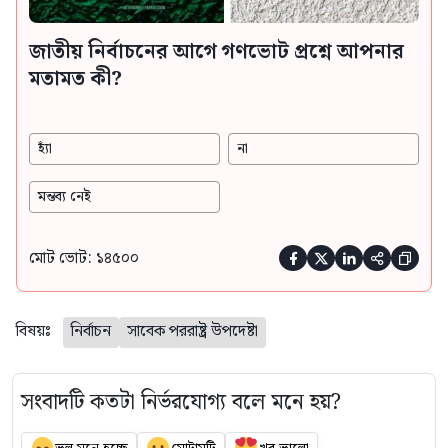
জাতীয় নির্বাচনের আগে গণভোট প্রশ্নে আপনার
মতামত কী?
হ্যাঁ
না
মন্তব্য নেই
মোট ভোট: ১৪৫০০





বিষয়ঃ
নির্বাচন
সাবেক পররাষ্ট্র উপদেষ্টা
সংবাদটি কতটা নির্ভরযোগ্য বলে মনে হয়?