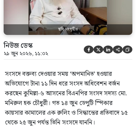
স্পিকার ফোন […]
ছবি সংগৃহীত
নিউজ ডেস্ক





২৯ জুন ২০২৬, ১১:০২
সংসদে বক্তব্য দেওয়ার সময় ‘অপমানিত’ হওয়ার
অভিযোগে টানা ১১ দিন ধরে সংসদ অধিবেশন বর্জন
করছেন কুমিল্লা-৬ আসনের বিএনপির সংসদ সদস্য মো.
মনিরুল হক চৌধুরী। গত ১৪ জুন ডেপুটি স্পিকার
কায়সার কামালের এক রুলিং ও সিদ্ধান্তের প্রতিবাদে ১৫
থেকে ২৫ জুন পর্যন্ত তিনি সংসদে যাননি।