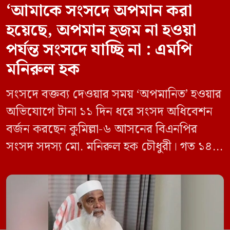
‘আমাকে সংসদে অপমান করা
হয়েছে, অপমান হজম না হওয়া
পর্যন্ত সংসদে যাচ্ছি না : এমপি
মনিরুল হক
সংসদে বক্তব্য দেওয়ার সময় ‘অপমানিত’ হওয়ার
অভিযোগে টানা ১১ দিন ধরে সংসদ অধিবেশন
বর্জন করছেন কুমিল্লা-৬ আসনের বিএনপির
সংসদ সদস্য মো. মনিরুল হক চৌধুরী। গত ১৪
জুন ডেপুটি স্পিকার কায়সার কামালের এক
রুলিং ও সিদ্ধান্তের প্রতিবাদে ১৫ থেকে ২৫ জুন
পর্যন্ত তিনি সংসদে যাননি। মনিরুল হক চৌধুরী
বলেন, ‘আমাকে সংসদে অপমান করা হয়েছে।