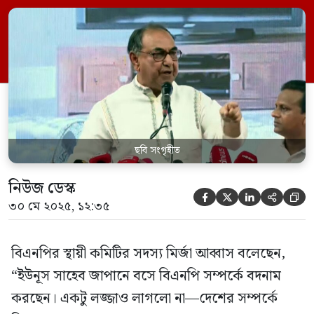
একটি দল নির্বাচন চায়। আমরা বলতে চাই—
একটি লোকই আসলে নির্বাচন চায় না, সে-ই
(ইউনূস সাহেব) নির্বাচন চায় না। বিএনপি বারবার
নির্বাচন চেয়েছে ডিসেম্বরের মধ্যে। আর এই […]
ছবি সংগৃহীত
নিউজ ডেস্ক





৩০ মে ২০২৫, ১২:৩৫
বিএনপির স্থায়ী কমিটির সদস্য মির্জা আব্বাস বলেছেন,
“ইউনূস সাহেব জাপানে বসে বিএনপি সম্পর্কে বদনাম
করছেন। একটু লজ্জাও লাগলো না—দেশের সম্পর্কে