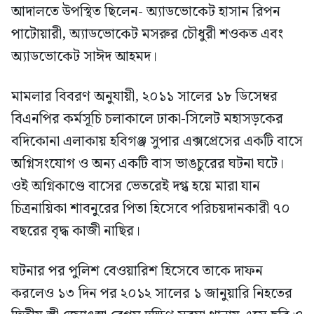
আদালতে উপস্থিত ছিলেন- অ্যাডভোকেট হাসান রিপন
পাটোয়ারী, অ্যাডভোকেট মসরুর চৌধুরী শওকত এবং
অ্যাডভোকেট সাঈদ আহমদ।
মামলার বিবরণ অনুযায়ী, ২০১১ সালের ১৮ ডিসেম্বর
বিএনপির কর্মসূচি চলাকালে ঢাকা-সিলেট মহাসড়কের
বদিকোনা এলাকায় হবিগঞ্জ সুপার এক্সপ্রেসের একটি বাসে
অগ্নিসংযোগ ও অন্য একটি বাস ভাঙচুরের ঘটনা ঘটে।
ওই অগ্নিকাণ্ডে বাসের ভেতরেই দগ্ধ হয়ে মারা যান
চিত্রনায়িকা শাবনুরের পিতা হিসেবে পরিচয়দানকারী ৭০
বছরের বৃদ্ধ কাজী নাছির।
ঘটনার পর পুলিশ বেওয়ারিশ হিসেবে তাকে দাফন
করলেও ১৩ দিন পর ২০১২ সালের ১ জানুয়ারি নিহতের