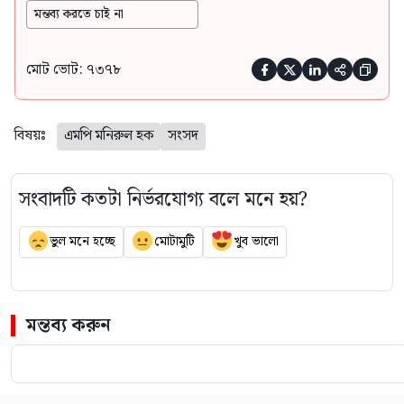
মন্তব্য করতে চাই না
মোট ভোট: ৭৩৭৮





বিষয়ঃ
এমপি মনিরুল হক
সংসদ
সংবাদটি কতটা নির্ভরযোগ্য বলে মনে হয়?
ভুল মনে হচ্ছে
মোটামুটি
খুব ভালো
মন্তব্য করুন