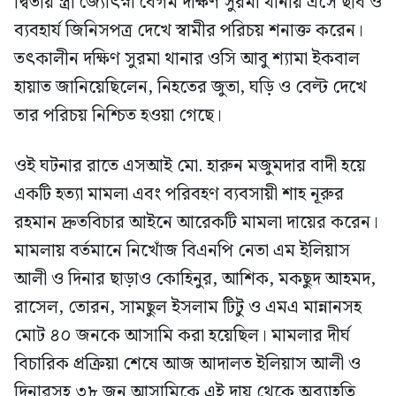
দ্বিতীয় স্ত্রী জ্যোৎস্না বেগম দক্ষিণ সুরমা থানায় এসে ছবি ও
ব্যবহার্য জিনিসপত্র দেখে স্বামীর পরিচয় শনাক্ত করেন।
তৎকালীন দক্ষিণ সুরমা থানার ওসি আবু শ্যামা ইকবাল
হায়াত জানিয়েছিলেন, নিহতের জুতা, ঘড়ি ও বেল্ট দেখে
তার পরিচয় নিশ্চিত হওয়া গেছে।
ওই ঘটনার রাতে এসআই মো. হারুন মজুমদার বাদী হয়ে
একটি হত্যা মামলা এবং পরিবহণ ব্যবসায়ী শাহ নূরুর
রহমান দ্রুতবিচার আইনে আরেকটি মামলা দায়ের করেন।
মামলায় বর্তমানে নিখোঁজ বিএনপি নেতা এম ইলিয়াস
আলী ও দিনার ছাড়াও কোহিনুর, আশিক, মকছুদ আহমদ,
রাসেল, তোরন, সামছুল ইসলাম টিটু ও এমএ মান্নানসহ
মোট ৪০ জনকে আসামি করা হয়েছিল। মামলার দীর্ঘ
বিচারিক প্রক্রিয়া শেষে আজ আদালত ইলিয়াস আলী ও
দিনারসহ ৩৮ জন আসামিকে এই দায় থেকে অব্যাহতি