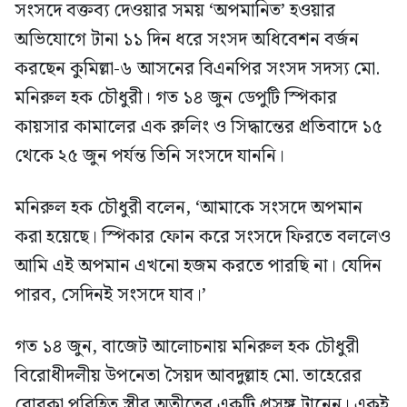
সংসদে বক্তব্য দেওয়ার সময় ‘অপমানিত’ হওয়ার
অভিযোগে টানা ১১ দিন ধরে সংসদ অধিবেশন বর্জন
করছেন কুমিল্লা-৬ আসনের বিএনপির সংসদ সদস্য মো.
মনিরুল হক চৌধুরী। গত ১৪ জুন ডেপুটি স্পিকার
কায়সার কামালের এক রুলিং ও সিদ্ধান্তের প্রতিবাদে ১৫
থেকে ২৫ জুন পর্যন্ত তিনি সংসদে যাননি।
মনিরুল হক চৌধুরী বলেন, ‘আমাকে সংসদে অপমান
করা হয়েছে। স্পিকার ফোন করে সংসদে ফিরতে বললেও
আমি এই অপমান এখনো হজম করতে পারছি না। যেদিন
পারব, সেদিনই সংসদে যাব।’
গত ১৪ জুন, বাজেট আলোচনায় মনিরুল হক চৌধুরী
বিরোধীদলীয় উপনেতা সৈয়দ আবদুল্লাহ মো. তাহেরের
বোরকা পরিহিত স্ত্রীর অতীতের একটি প্রসঙ্গ টানেন। একই