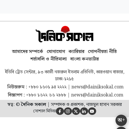
আমাদের সম্পর্কে
যোগাযোগ
ক্যারিয়ার
গোপনীয়তা নীতি
শর্তাবলি ও নীতিমালা
বাংলা কনভার্টার
ইডিবি ট্রেড সেন্টার, ৯৩ কাজী নজরুল ইসলাম এভিনিউ, কারওয়ান বাজার,
ঢাকা-১২১৫
নিউজরুম :
+৮৮০ ১৬০১ ৯৪ ২২২২
|
news@dainiksokal.com
বিজ্ঞাপণ :
+৮৮০ ১৬২২ ৬৬ ২৮৮৮
|
news@dainiksokal.com
স্বত্ব: ©
দৈনিক সকাল
|
সম্পাদক ও প্রকাশক, নাজমুল হাসান সরকার
সোশ্যাল মিডিয়া





অ+