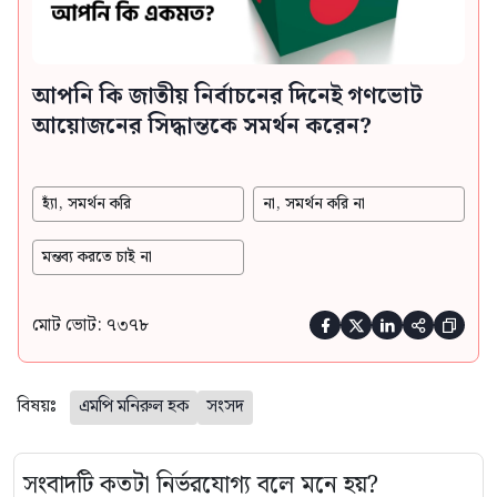
আপনি কি জাতীয় নির্বাচনের দিনেই গণভোট
আয়োজনের সিদ্ধান্তকে সমর্থন করেন?
হ্যাঁ, সমর্থন করি
না, সমর্থন করি না
মন্তব্য করতে চাই না
মোট ভোট: ৭৩৭৮





বিষয়ঃ
এমপি মনিরুল হক
সংসদ
সংবাদটি কতটা নির্ভরযোগ্য বলে মনে হয়?