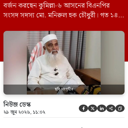
বর্জন করছেন কুমিল্লা-৬ আসনের বিএনপির
সংসদ সদস্য মো. মনিরুল হক চৌধুরী। গত ১৪
জুন ডেপুটি স্পিকার কায়সার কামালের এক
রুলিং ও সিদ্ধান্তের প্রতিবাদে ১৫ থেকে ২৫ জুন
পর্যন্ত তিনি সংসদে যাননি। মনিরুল হক চৌধুরী
বলেন, ‘আমাকে সংসদে অপমান করা হয়েছে।
স্পিকার ফোন […]
ছবি সংগৃহীত
নিউজ ডেস্ক





২৯ জুন ২০২৬, ১১:০২