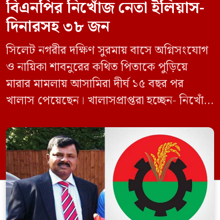
বিএনপির নিখোঁজ নেতা ইলিয়াস-
দিনারসহ ৩৮ জন
সিলেট নগরীর দক্ষিণ সুরমায় বাসে অগ্নিসংযোগ
ও নায়িকা শাবনুরের কথিত পিতাকে পুড়িয়ে
মারার মামলায় আসামিরা দীর্ঘ ১৫ বছর পর
খালাস পেয়েছেন। খালাসপ্রাপ্তরা হচ্ছেন- নিখোঁজ
বিএনপি নেতা এম ইলিয়াস আলী ও ছাত্রদল নেতা
ইফতেখার আহমদ দিনারসহ ৩৮ জন নেতাকর্মী।
মঙ্গলবার দুপুরে মামলার দীর্ঘ শুনানি ও সাক্ষ্য-
প্রমাণ জেরা শেষে আসামিরা নির্দোষ প্রমাণিত
হওয়ায় খালাস দেন বিচারক। মানবপাচার […]