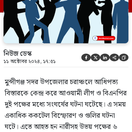
দিকে পূর্ব বিরোধের জেরে আধারার সোলারচর
গ্রামে […]
নিউজ ডেস্ক





১১ অক্টোবর ২০২৪, ১৭:৫১
মুন্সীগঞ্জ সদর উপজেলার চরাঞ্চলে আধিপত্য
বিস্তারকে কেন্দ্র করে আওয়ামী লীগ ও বিএনপির
দুই পক্ষের মধ্যে সংঘর্ষের ঘটনা ঘটেছে। এ সময়
একাধিক ককটেল বিস্ফোরণ ও গুলির ঘটনা
ঘটে। এতে আহত হন নারীসহ উভয় পক্ষের ৬