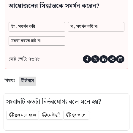
আয়োজনের সিদ্ধান্তকে সমর্থন করেন?
হ্যাঁ, সমর্থন করি
না, সমর্থন করি না
মন্তব্য করতে চাই না
মোট ভোট: ৭৩৭৮





বিষয়ঃ
ইলিয়াস
সংবাদটি কতটা নির্ভরযোগ্য বলে মনে হয়?
😞
😐
😍
ভুল মনে হচ্ছে
মোটামুটি
খুব ভালো