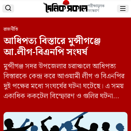
পরীক্ষামূলক


সংস্করণ
রাজনীতি
আধিপত্য বিস্তারে মুন্সীগঞ্জে
আ.লীগ-বিএনপি সংঘর্ষ
মুন্সীগঞ্জ সদর উপজেলার চরাঞ্চলে আধিপত্য
বিস্তারকে কেন্দ্র করে আওয়ামী লীগ ও বিএনপির
দুই পক্ষের মধ্যে সংঘর্ষের ঘটনা ঘটেছে। এ সময়
একাধিক ককটেল বিস্ফোরণ ও গুলির ঘটনা
ঘটে। এতে আহত হন নারীসহ উভয় পক্ষের ৬
জন। এ সময় বেশ কয়েকটি বাড়িঘর ভাঙচুর করা
হয়েছে। বৃহস্পতিবার (১০ অক্টোবর) সন্ধ্যা ৭টার