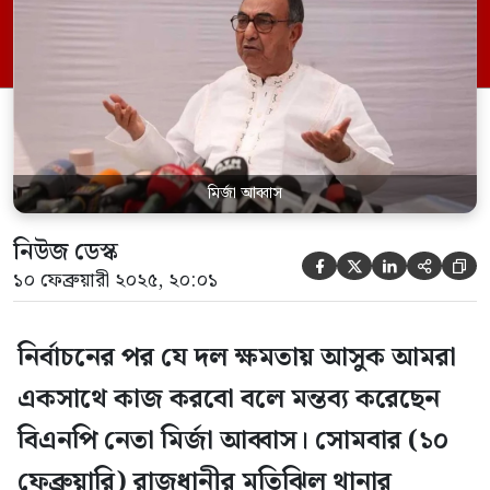
অতিথির বক্তব্যে এ কথা বলেন তিনি। ২৪ এর
গণহত্যার বিচার সম্পর্কে মীর্জা আব্বাস বলেছেন,
গণহত্যার বিচার হতেই হবে। যারা গণহত্যা […]
মির্জা আব্বাস
নিউজ ডেস্ক





১০ ফেব্রুয়ারী ২০২৫, ২০:০১
নির্বাচনের পর যে দল ক্ষমতায় আসুক আমরা
একসাথে কাজ করবো বলে মন্তব্য করেছেন
বিএনপি নেতা মির্জা আব্বাস। সোমবার (১০
ফেব্রুয়ারি) রাজধানীর মতিঝিল থানার