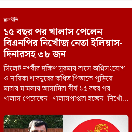
রাজনীতি
১৫ বছর পর খালাস পেলেন
বিএনপির নিখোঁজ নেতা ইলিয়াস-
দিনারসহ ৩৮ জন
সিলেট নগরীর দক্ষিণ সুরমায় বাসে অগ্নিসংযোগ
ও নায়িকা শাবনুরের কথিত পিতাকে পুড়িয়ে
মারার মামলায় আসামিরা দীর্ঘ ১৫ বছর পর
খালাস পেয়েছেন। খালাসপ্রাপ্তরা হচ্ছেন- নিখোঁজ
বিএনপি নেতা এম ইলিয়াস আলী ও ছাত্রদল নেতা
ইফতেখার আহমদ দিনারসহ ৩৮ জন নেতাকর্মী।
মঙ্গলবার দুপুরে মামলার দীর্ঘ শুনানি ও সাক্ষ্য-