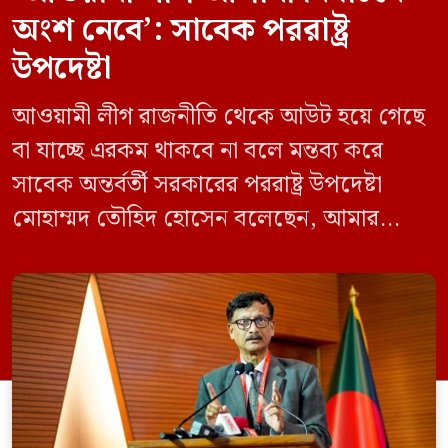
অংশ নেবে’: সাবেক পররাষ্ট্র
উপদেষ্টা
আওয়ামী লীগ রাজনীতি থেকে আউট হয়ে গেছে
বা যাচ্ছে এরকম থাকবে না বলে মন্তব্য করে
সাবেক অন্তর্বর্তী সরকারের পররাষ্ট্র উপদেষ্টা
মোহাম্মদ তৌহিদ হোসেন বলেছেন, আমার
অনুমান তারা (আওয়ামী লীগ) দেশের আগামী
নির্বাচনে অংশ নেবে। সম্প্রতি দেশের একটি
বেসরকারি টেলিভিশনে দেয়া সাক্ষাৎকারে তিনি
এসব কথা বলেন। আওয়ামী লীগ সরকারের সময়
হওয়া অত্যাচার-নিপীড়ন মানুষ ভুলে যাবে এমন
[…]