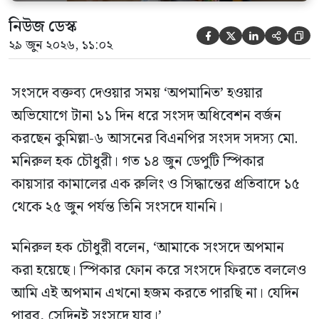
নিউজ ডেস্ক





২৯ জুন ২০২৬, ১১:০২
সংসদে বক্তব্য দেওয়ার সময় ‘অপমানিত’ হওয়ার
অভিযোগে টানা ১১ দিন ধরে সংসদ অধিবেশন বর্জন
করছেন কুমিল্লা-৬ আসনের বিএনপির সংসদ সদস্য মো.
মনিরুল হক চৌধুরী। গত ১৪ জুন ডেপুটি স্পিকার
কায়সার কামালের এক রুলিং ও সিদ্ধান্তের প্রতিবাদে ১৫
থেকে ২৫ জুন পর্যন্ত তিনি সংসদে যাননি।
মনিরুল হক চৌধুরী বলেন, ‘আমাকে সংসদে অপমান
করা হয়েছে। স্পিকার ফোন করে সংসদে ফিরতে বললেও
আমি এই অপমান এখনো হজম করতে পারছি না। যেদিন
পারব, সেদিনই সংসদে যাব।’