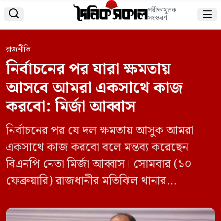
পরীক্ষামূলক


সংস্করণ
রাজনীতি
নির্বাচনের পর যারা ক্ষমতায়
আসবে আমরা একসাথে কাজ
করবো: মির্জা আব্বাস
নির্বাচনের পর যে দল ক্ষমতায় আসুক আমরা
একসাথে কাজ করবো বলে মন্তব্য করেছেন
বিএনপি নেতা মির্জা আব্বাস। সোমবার (১০
ফেব্রুয়ারি) রাজধানীর মতিঝিল থানার
আয়োজনে রাষ্ট্র কাঠামো মেরামতের ৩১ দফা ও
জনসম্পৃক্তি শীর্ষক প্রশিক্ষণ কর্মশালায় প্রধান