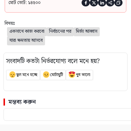
মোট ভোট: ১৪৫০০





বিষয়ঃ
একসাথে কাজ করবো
নির্বাচনের পর
মির্জা আব্বাস
যারা ক্ষমতায় আসবে
সংবাদটি কতটা নির্ভরযোগ্য বলে মনে হয়?
ভুল মনে হচ্ছে
মোটামুটি
খুব ভালো
মন্তব্য করুন