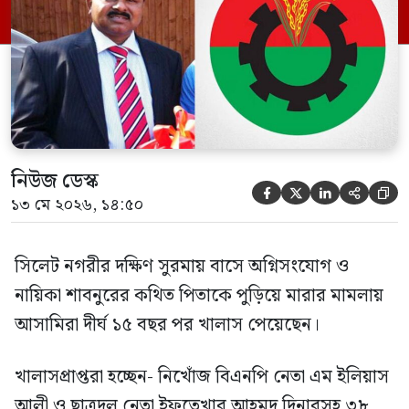
প্রমাণ জেরা শেষে আসামিরা নির্দোষ প্রমাণিত
হওয়ায় খালাস দেন বিচারক। মানবপাচার […]
নিউজ ডেস্ক





১৩ মে ২০২৬, ১৪:৫০
সিলেট নগরীর দক্ষিণ সুরমায় বাসে অগ্নিসংযোগ ও
নায়িকা শাবনুরের কথিত পিতাকে পুড়িয়ে মারার মামলায়
আসামিরা দীর্ঘ ১৫ বছর পর খালাস পেয়েছেন।
খালাসপ্রাপ্তরা হচ্ছেন- নিখোঁজ বিএনপি নেতা এম ইলিয়াস
আলী ও ছাত্রদল নেতা ইফতেখার আহমদ দিনারসহ ৩৮