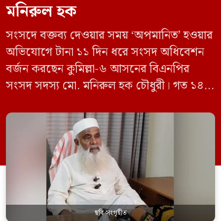
মনিরুল হক
সংসদে বক্তব্য দেওয়ার সময় ‘অপমানিত’ হওয়ার
অভিযোগে টানা ১১ দিন ধরে সংসদ অধিবেশন
বর্জন করছেন কুমিল্লা-৬ আসনের বিএনপির
সংসদ সদস্য মো. মনিরুল হক চৌধুরী। গত ১৪
জুন ডেপুটি স্পিকার কায়সার কামালের এক
রুলিং ও সিদ্ধান্তের প্রতিবাদে ১৫ থেকে ২৫ জুন
পর্যন্ত তিনি সংসদে যাননি। মনিরুল হক চৌধুরী
বলেন, ‘আমাকে সংসদে অপমান করা হয়েছে।
স্পিকার ফোন […]
ছবি সংগৃহীত