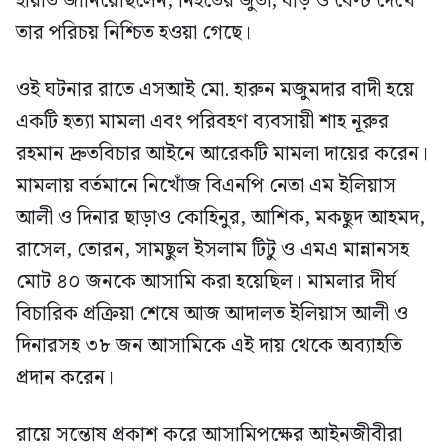
হায়াত জানিয়েছিলেন, নিহতের জুতা, ঘড়ি ও বেল্ট দেখে
তার পরিচয় নিশ্চিত হওয়া গেছে।
ওই ঘটনার রাতে এসআই মো. হারুন মজুমদার বাদী হয়ে
একটি হত্যা মামলা এবং পরিবহণ ব্যবসায়ী শাহ নূরুর
রহমান দ্রুতবিচার আইনে আরেকটি মামলা দায়ের করেন।
মামলায় বর্তমানে নিখোঁজ বিএনপি নেতা এম ইলিয়াস
আলী ও দিনার ছাড়াও কোহিনুর, আশিক, মকছুদ আহমদ,
রাসেল, তোরন, সামছুল ইসলাম টিটু ও এমএ মান্নানসহ
মোট ৪০ জনকে আসামি করা হয়েছিল। মামলার দীর্ঘ
বিচারিক প্রক্রিয়া শেষে আজ আদালত ইলিয়াস আলী ও
দিনারসহ ৩৮ জন আসামিকে এই দায় থেকে অব্যাহতি
প্রদান করেন।
রায়ে সন্তোষ প্রকাশ করে আসামিপক্ষের আইনজীবীরা