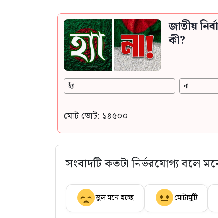
জাতীয় নির
কী?
হ্যাঁ
না
মোট ভোট: ১৪৫০০
সংবাদটি কতটা নির্ভরযোগ্য বলে মন
ভুল মনে হচ্ছে
মোটামুটি