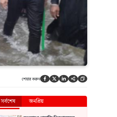
শেয়ার করুন





সর্বশেষ
জনপ্রিয়