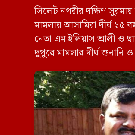
সিলেট নগরীর দক্ষিণ সুরমায়
মামলায় আসামিরা দীর্ঘ ১৫ ব
নেতা এম ইলিয়াস আলী ও ছা
দুপুরে মামলার দীর্ঘ শুনানি 
দেন বিচারক। মানবপাচার [