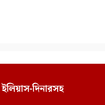
জুলাই আন্দোলনের শহীদদের
আত্মত্যাগ বৃথা যেতে দেব না: এমপি
দিপু
 ইলিয়াস-দিনারসহ