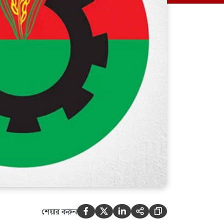
চার দশকের অভিযাত্রা
মেহেরপুরের গাংনীর ধলা সীমান্তে
৫ জনকে পুশইন করার চেষ্টা, রুখে
দিল বিজিবি
শেয়ার করুন




