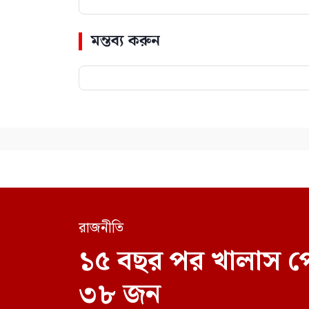
মন্তব্য করুন
রাজনীতি
১৫ বছর পর খালাস প
৩৮ জন