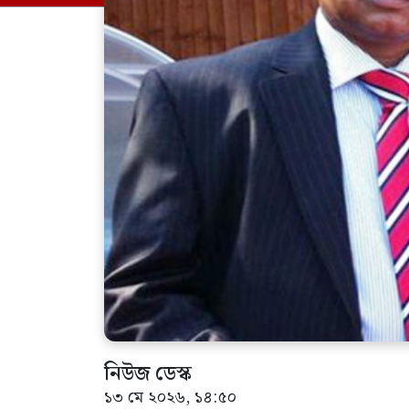
নিউজ ডেস্ক
১৩ মে ২০২৬, ১৪:৫০