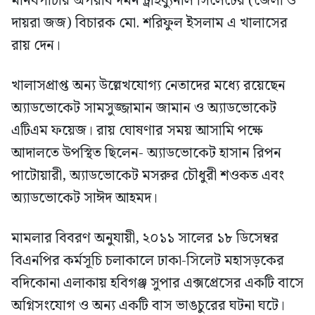
মানবপাচার অপরাধ দমন ট্রাইব্যুনাল সিলেটের (জেলা ও
দায়রা জজ) বিচারক মো. শরিফুল ইসলাম এ খালাসের
রায় দেন।
খালাসপ্রাপ্ত অন্য উল্লেখযোগ্য নেতাদের মধ্যে রয়েছেন
অ্যাডভোকেট সামসুজ্জামান জামান ও অ্যাডভোকেট
এটিএম ফয়েজ। রায় ঘোষণার সময় আসামি পক্ষে
আদালতে উপস্থিত ছিলেন- অ্যাডভোকেট হাসান রিপন
পাটোয়ারী, অ্যাডভোকেট মসরুর চৌধুরী শওকত এবং
অ্যাডভোকেট সাঈদ আহমদ।
মামলার বিবরণ অনুযায়ী, ২০১১ সালের ১৮ ডিসেম্বর
বিএনপির কর্মসূচি চলাকালে ঢাকা-সিলেট মহাসড়কের
বদিকোনা এলাকায় হবিগঞ্জ সুপার এক্সপ্রেসের একটি বাসে
অগ্নিসংযোগ ও অন্য একটি বাস ভাঙচুরের ঘটনা ঘটে।