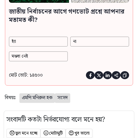
জাতীয় নির্বাচনের আগে গণভোট প্রশ্নে আপনার
মতামত কী?
হ্যাঁ
না
মন্তব্য নেই
মোট ভোট: ১৪৫০০





বিষয়ঃ
এমপি মনিরুল হক
সংসদ
সংবাদটি কতটা নির্ভরযোগ্য বলে মনে হয়?
😞
😐
😍
ভুল মনে হচ্ছে
মোটামুটি
খুব ভালো