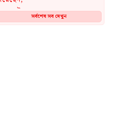
সর্বশেষ সব দেখুন
দায়িত্ব গ্রহণের পর আগামীকাল
প্রথমবারের মতো চট্টগ্রাম সফরে