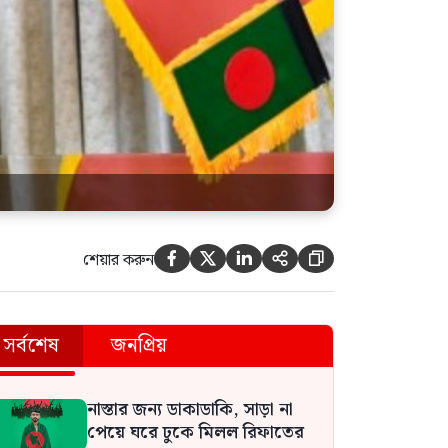
শেয়ার করুন





সর্বশেষ
জনপ্রিয়
নাস্তার জন্য ডাকাডাকি, সাড়া না
পেয়ে ঘরে ঢুকে মিলল রিফাতের