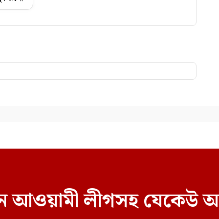
বাচনে আওয়ামী লীগসহ যেকেউ অ