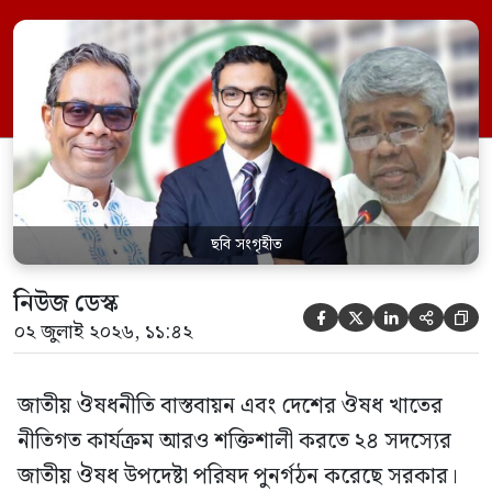
কল্যাণমন্ত্রী এবং সদস্য সচিব থাকবেন স্বাস্থ্য ও
পরিবার কল্যাণ মন্ত্রণালয়ের সচিব। একই সঙ্গে
স্বাস্থ্য প্রতিমন্ত্রী, বাংলাদেশ বিনিয়োগ উন্নয়ন
কর্তৃপক্ষ (বিডা)-এর নির্বাহী চেয়ারম্যান এবং
জাতীয় […]
ছবি সংগৃহীত
নিউজ ডেস্ক





০২ জুলাই ২০২৬, ১১:৪২
জাতীয় ঔষধনীতি বাস্তবায়ন এবং দেশের ঔষধ খাতের
নীতিগত কার্যক্রম আরও শক্তিশালী করতে ২৪ সদস্যের
জাতীয় ঔষধ উপদেষ্টা পরিষদ পুনর্গঠন করেছে সরকার।