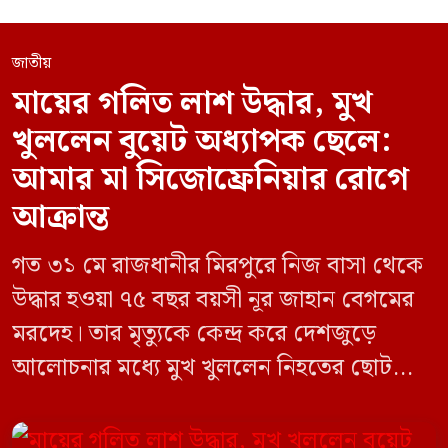
জাতীয়
মায়ের গলিত লাশ উদ্ধার, মুখ
খুললেন বুয়েট অধ্যাপক ছেলে:
আমার মা সিজোফ্রেনিয়ার রোগে
আক্রান্ত
গত ৩১ মে রাজধানীর মিরপুরে নিজ বাসা থেকে
উদ্ধার হওয়া ৭৫ বছর বয়সী নূর জাহান বেগমের
মরদেহ। তার মৃত্যুকে কেন্দ্র করে দেশজুড়ে
আলোচনার মধ্যে মুখ খুললেন নিহতের ছোট
ছেলে বাংলাদেশ প্রকৌশল বিশ্ববিদ্যালয়ের
(বুয়েট) অধ্যাপক একেএম আশিকুর রহমান।