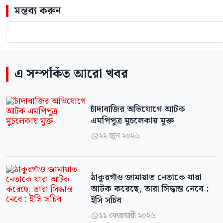
মন্তব্য করুন
এ সম্পর্কিত আরো খবর
চাঁদাবাজির অভিযোগে আটক
এমপিপুত্র মুচলেকায় মুক্ত
২২ জুন ২০২৬

ঠাকুরগাঁও জামায়াত নেতাকে যারা
আটক করেছে, তারা সিদ্ধান্ত নেবে :
ইসি সচিব
১১ ফেব্রুয়ারী ২০২৬
