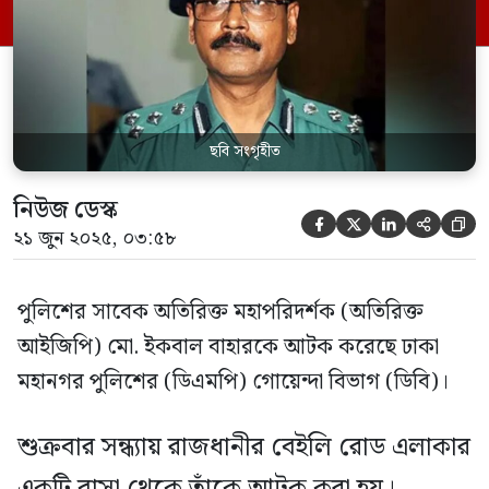
আইজিপি ছিলেন। ডিএমপির যুগ্ম কমিশনার
(ডিবি) নাসিরুল ইসলাম বলেন, ইকবাল বাহার
এখন ডিবি হেফাজতে আছেন। ইকবাল বাহারকে
কোনো […]
ছবি সংগৃহীত
নিউজ ডেস্ক





২১ জুন ২০২৫, ০৩:৫৮
পুলিশের সাবেক অতিরিক্ত মহাপরিদর্শক (অতিরিক্ত
আইজিপি) মো. ইকবাল বাহারকে আটক করেছে ঢাকা
মহানগর পুলিশের (ডিএমপি) গোয়েন্দা বিভাগ (ডিবি)।
শুক্রবার সন্ধ্যায় রাজধানীর বেইলি রোড এলাকার