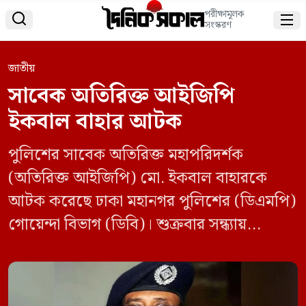
পরীক্ষামূলক


সংস্করণ
জাতীয়
সাবেক অতিরিক্ত আইজিপি
ইকবাল বাহার আটক
পুলিশের সাবেক অতিরিক্ত মহাপরিদর্শক
(অতিরিক্ত আইজিপি) মো. ইকবাল বাহারকে
আটক করেছে ঢাকা মহানগর পুলিশের (ডিএমপি)
গোয়েন্দা বিভাগ (ডিবি)। শুক্রবার সন্ধ্যায়
রাজধানীর বেইলি রোড এলাকার একটি বাসা
থেকে তাঁকে আটক করা হয়। সর্বশেষ তিনি
রাজধানীর রাজারবাগ টেলিকমের অতিরিক্ত