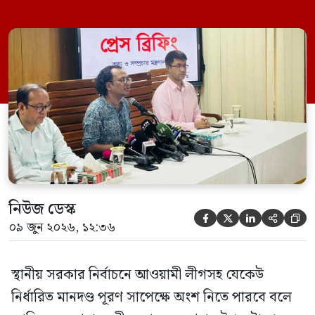
মঙ্গলবার (০৯ জুন) সচিবালয়ে তথ্য অধিদপ্তরের
সম্মেলন কক্ষে এক প্রেস ব্রিফিংয়ে সাংবাদিকদের
এক প্রশ্নের জবাবে তিনি এ কথা বলেন।
নিউজ ডেস্ক





০৯ জুন ২০২৬, ১২:৩৬
স্থানীয় সরকার নির্বাচনে আওয়ামী লীগসহ যেকেউ
নির্ধারিত মানদণ্ড পূরণ সাপেক্ষে অংশ নিতে পারবে বলে