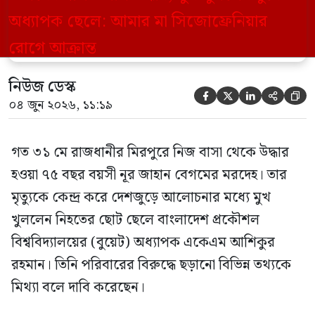
তিনি পরিবারের বিরুদ্ধে ছড়ানো বিভিন্ন তথ্যকে
মিথ্যা বলে দাবি করেছেন। বুধবার (৩ জুন)
গণমাধ্যমে দেওয়া বক্তব্যে তিনি এই […]
নিউজ ডেস্ক





০৪ জুন ২০২৬, ১১:১৯
গত ৩১ মে রাজধানীর মিরপুরে নিজ বাসা থেকে উদ্ধার
হওয়া ৭৫ বছর বয়সী নূর জাহান বেগমের মরদেহ। তার
মৃত্যুকে কেন্দ্র করে দেশজুড়ে আলোচনার মধ্যে মুখ
খুললেন নিহতের ছোট ছেলে বাংলাদেশ প্রকৌশল
বিশ্ববিদ্যালয়ের (বুয়েট) অধ্যাপক একেএম আশিকুর
রহমান। তিনি পরিবারের বিরুদ্ধে ছড়ানো বিভিন্ন তথ্যকে
মিথ্যা বলে দাবি করেছেন।