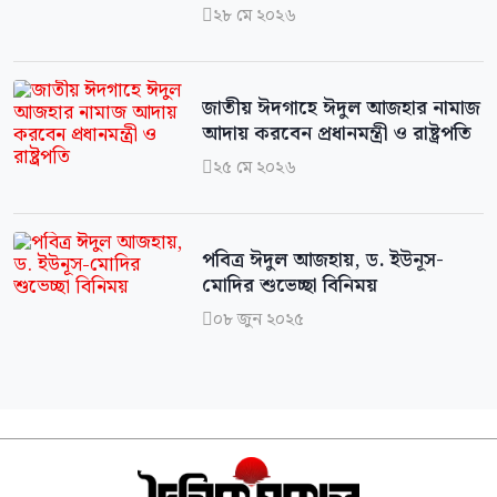
২৮ মে ২০২৬

জাতীয় ঈদগাহে ঈদুল আজহার নামাজ
আদায় করবেন প্রধানমন্ত্রী ও রাষ্ট্রপতি
২৫ মে ২০২৬

পবিত্র ঈদুল আজহায়, ড. ইউনূস-
মোদির শুভেচ্ছা বিনিময়
০৮ জুন ২০২৫
