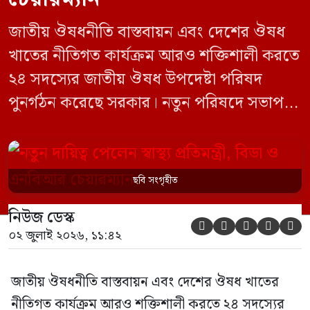
জাতীয় ঔষধনীতি বাস্তবায়ন এবং দেশের ঔষধ
খাতের নীতিগত কার্যক্রম আরও শক্তিশালী করতে
২৪ সদস্যের জাতীয় ঔষধ উপদেষ্টা পরিষদ
পুনর্গঠন করেছে সরকার। নতুন পরিষদে সভাপতি
হিসেবে দায়িত্ব পালন করবেন স্বাস্থ্য ও পরিবার
কল্যাণমন্ত্রী এবং সদস্য সচিব থাকবেন স্বাস্থ্য ও
পরিবার কল্যাণ মন্ত্রণালয়ের সচিব। একই সঙ্গে
ছবি সংগৃহীত
স্বাস্থ্য প্রতিমন্ত্রী, বাংলাদেশ বিনিয়োগ উন্নয়ন
নিউজ ডেস্ক
কর্তৃপক্ষ (বিডা)-এর নির্বাহী চেয়ারম্যান এবং





০২ জুলাই ২০২৬, ১১:৪২
জাতীয় […]
জাতীয় ঔষধনীতি বাস্তবায়ন এবং দেশের ঔষধ খাতের
নীতিগত কার্যক্রম আরও শক্তিশালী করতে ২৪ সদস্যের