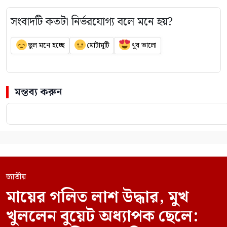
সংবাদটি কতটা নির্ভরযোগ্য বলে মনে হয়?
ভুল মনে হচ্ছে
মোটামুটি
খুব ভালো
মন্তব্য করুন
জাতীয়
মায়ের গলিত লাশ উদ্ধার, মুখ
খুললেন বুয়েট অধ্যাপক ছেলে: