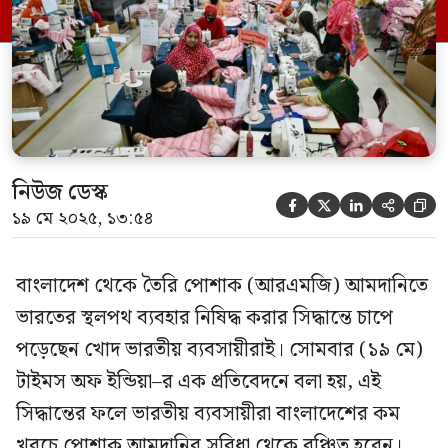
স্থলবন্দর দিয়ে।
নিউজ ডেস্ক





১৯ মে ২০২৫, ১৩:৫৪
বাংলাদেশ থেকে তৈরি পোশাক (আরএমজি) আমদানিতে
ভারতের স্থলপথ ব্যবহার নিষিদ্ধ করার সিদ্ধান্তে চাপে
পড়েছেন খোদ ভারতীয় ব্যবসায়ীরাই। সোমবার (১৯ মে)
টাইমস অফ ইন্ডিয়া–র এক প্রতিবেদনে বলা হয়, এই
সিদ্ধান্তের ফলে ভারতীয় ব্যবসায়ীরা বাংলাদেশের কম
খরচে পোশাক আমদানির সুবিধা থেকে বঞ্চিত হবেন।