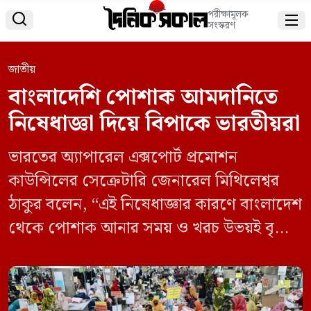
পরীক্ষামূলক


সংস্করণ
জাতীয়
বাংলাদেশি পোশাক আমদানিতে
নিষেধাজ্ঞা দিয়ে বিপাকে ভারতীয়রা
ভারতের অ্যাপারেল এক্সপোর্ট প্রমোশন
কাউন্সিলের সেক্রেটারি জেনারেল মিথিলেশ্বর
ঠাকুর বলেন, “এই নিষেধাজ্ঞার কারণে বাংলাদেশ
থেকে পোশাক আনার সময় ও খরচ উভয়ই বৃদ্ধি
পাবে, যা সরাসরি প্রতিযোগিতায় প্রভাব
ফেলবে।” তিনি জানান, ভারতের পোশাক
আমদানির ৭৬ শতাংশই আসে পেট্রাপোল