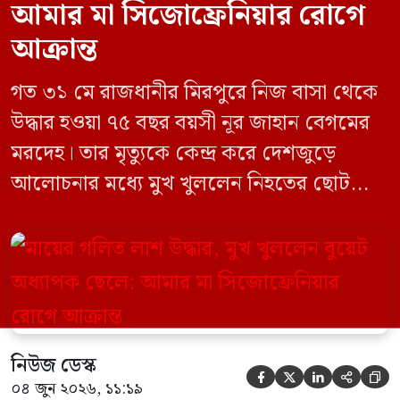
আমার মা সিজোফ্রেনিয়ার রোগে
আক্রান্ত
গত ৩১ মে রাজধানীর মিরপুরে নিজ বাসা থেকে
উদ্ধার হওয়া ৭৫ বছর বয়সী নূর জাহান বেগমের
মরদেহ। তার মৃত্যুকে কেন্দ্র করে দেশজুড়ে
আলোচনার মধ্যে মুখ খুললেন নিহতের ছোট
ছেলে বাংলাদেশ প্রকৌশল বিশ্ববিদ্যালয়ের
(বুয়েট) অধ্যাপক একেএম আশিকুর রহমান।
তিনি পরিবারের বিরুদ্ধে ছড়ানো বিভিন্ন তথ্যকে
মিথ্যা বলে দাবি করেছেন। বুধবার (৩ জুন)
গণমাধ্যমে দেওয়া বক্তব্যে তিনি এই […]
নিউজ ডেস্ক





০৪ জুন ২০২৬, ১১:১৯