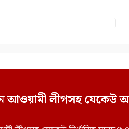
বাচনে আওয়ামী লীগসহ যেকেউ অ