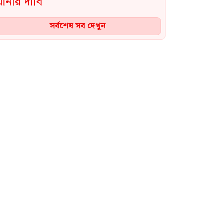
সর্বশেষ সব দেখুন
ফ্যাসিস্ট পূজারী সাকিবের সব
রেকর্ড ইতিহাস থেকে মুছে ফেলা
হলে আমাদের ক্রিকেট মোটেও
নিঃস্ব হয়ে যাবে না: শফিকুল