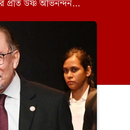
 প্রতি উষ্ণ অভিনন্দন
উনূসকে লেখেন, বাংলাদেশের