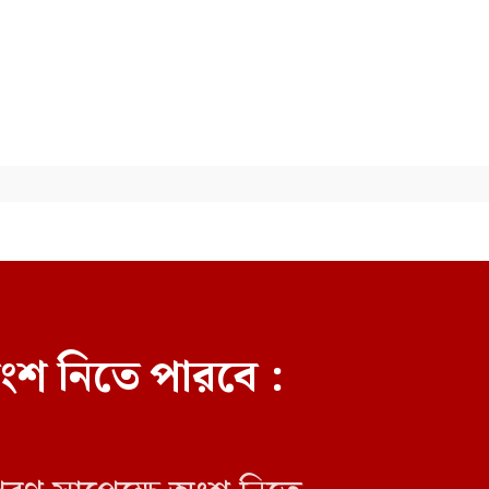
বোমা হামলার আশঙ্কায় দেশজুড়ে
পুলিশের সতর্কতা জারি
ংশ নিতে পারবে :