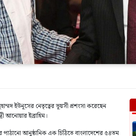
মুহাম্মদ ইউনূসের নেতৃত্বের ভূয়সী প্রশংসা করেছেন
্ত্রী আনোয়ার ইব্রাহিম।
িম তার পাঠানো আনুষ্ঠানিক এক চিঠিতে বাংলাদেশের ৫৪তম