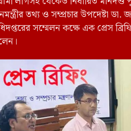
য়ামী লীগসহ যেকেউ নির্ধারিত মানদণ্ড 
ন্ত্রীর তথ্য ও সম্প্রচার উপদেষ্টা ডা
িদপ্তরের সম্মেলন কক্ষে এক প্রেস ব্র
বলেন।