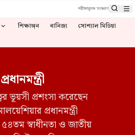


পরীক্ষামূলক সংস্করণ
শিক্ষাঙ্গন
বানিজ্য
সোশ্যাল মিডিয়া
ধানমন্ত্রী
্বের ভূয়সী প্রশংসা করেছেন
লয়েশিয়ার প্রধানমন্ত্রী
 ৫৪তম স্বাধীনতা ও জাতীয়