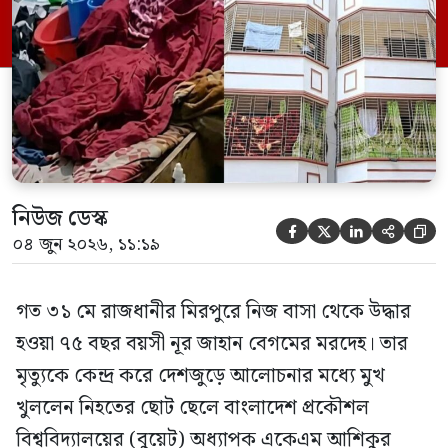
তিনি পরিবারের বিরুদ্ধে ছড়ানো বিভিন্ন তথ্যকে
মিথ্যা বলে দাবি করেছেন। বুধবার (৩ জুন)
গণমাধ্যমে দেওয়া বক্তব্যে তিনি এই […]
নিউজ ডেস্ক





০৪ জুন ২০২৬, ১১:১৯
গত ৩১ মে রাজধানীর মিরপুরে নিজ বাসা থেকে উদ্ধার
হওয়া ৭৫ বছর বয়সী নূর জাহান বেগমের মরদেহ। তার
মৃত্যুকে কেন্দ্র করে দেশজুড়ে আলোচনার মধ্যে মুখ
খুললেন নিহতের ছোট ছেলে বাংলাদেশ প্রকৌশল
বিশ্ববিদ্যালয়ের (বুয়েট) অধ্যাপক একেএম আশিকুর