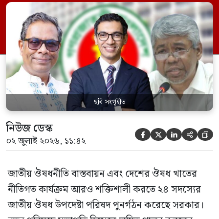
কল্যাণমন্ত্রী এবং সদস্য সচিব থাকবেন স্বাস্থ্য ও
পরিবার কল্যাণ মন্ত্রণালয়ের সচিব। একই সঙ্গে
স্বাস্থ্য প্রতিমন্ত্রী, বাংলাদেশ বিনিয়োগ উন্নয়ন
কর্তৃপক্ষ (বিডা)-এর নির্বাহী চেয়ারম্যান এবং
জাতীয় […]
ছবি সংগৃহীত
নিউজ ডেস্ক





০২ জুলাই ২০২৬, ১১:৪২
জাতীয় ঔষধনীতি বাস্তবায়ন এবং দেশের ঔষধ খাতের
নীতিগত কার্যক্রম আরও শক্তিশালী করতে ২৪ সদস্যের
জাতীয় ঔষধ উপদেষ্টা পরিষদ পুনর্গঠন করেছে সরকার।