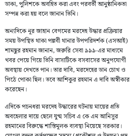
ডাকা, পুলিশকে অবহিত করা এবং পরবর্তী আনুষ্ঠানিকতা
সম্পন্ন করা হয় বলে জানান তিনি।
অন্যদিকে নূর জাহান বেগমের মরদেহ উদ্ধার প্রক্রিয়ার
সময় উপস্থিত থাকা পল্লবী থানার উপপরিদর্শক (এসআই)
শামছুর রহমান জানান, জরুরি সেবা ৯৯৯-এর মাধ্যমে
খবর পেয়ে গিয়ে তিনি বাসাটিকে বসবাসের অনুপযোগী
অবস্থায় দেখতে পান। তার দাবি, মরদেহের ডান চোখ ও
পিঠে পোকা ছিল। তবে আশিকুর রহমান এ দাবি অস্বীকার
করেছেন।
এদিকে পচনধরা মরদেহ উদ্ধারের ঘটনায় মায়ের প্রতি
অবহেলার দায়ে ছেলে যুগ্ম সচিব এ কে এম আনিসুর
রহমানের বিরুদ্ধে শাস্তিমূলক ব্যবস্থা নিয়েছে সরকার।
মোংলা বন্দর কর্তৃপক্ষের সদস্য (প্রকৌশল ও উন্নয়ন) পদ