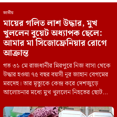
জাতীয়
মায়ের গলিত লাশ উদ্ধার, মুখ
খুললেন বুয়েট অধ্যাপক ছেলে:
আমার মা সিজোফ্রেনিয়ার রোগে
আক্রান্ত
গত ৩১ মে রাজধানীর মিরপুরে নিজ বাসা থেকে
উদ্ধার হওয়া ৭৫ বছর বয়সী নূর জাহান বেগমের
মরদেহ। তার মৃত্যুকে কেন্দ্র করে দেশজুড়ে
আলোচনার মধ্যে মুখ খুললেন নিহতের ছোট
ছেলে বাংলাদেশ প্রকৌশল বিশ্ববিদ্যালয়ের
(বুয়েট) অধ্যাপক একেএম আশিকুর রহমান।