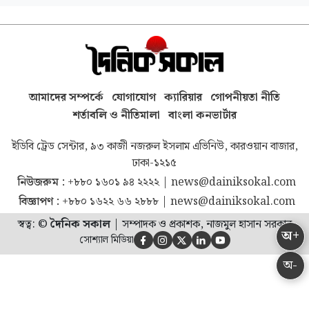
আমাদের সম্পর্কে
যোগাযোগ
ক্যারিয়ার
গোপনীয়তা নীতি
শর্তাবলি ও নীতিমালা
বাংলা কনভার্টার
ইডিবি ট্রেড সেন্টার, ৯৩ কাজী নজরুল ইসলাম এভিনিউ, কারওয়ান বাজার,
ঢাকা-১২১৫
নিউজরুম :
+৮৮০ ১৬০১ ৯৪ ২২২২
|
news@dainiksokal.com
বিজ্ঞাপণ :
+৮৮০ ১৬২২ ৬৬ ২৮৮৮
|
news@dainiksokal.com
স্বত্ব: ©
দৈনিক সকাল
|
সম্পাদক ও প্রকাশক, নাজমুল হাসান সরকার
অ+
সোশ্যাল মিডিয়া





অ-