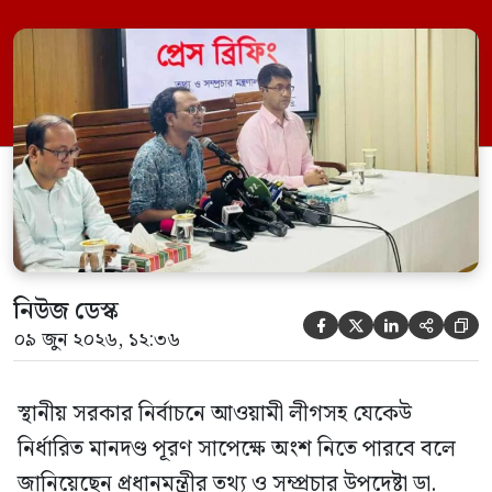
মঙ্গলবার (০৯ জুন) সচিবালয়ে তথ্য অধিদপ্তরের
সম্মেলন কক্ষে এক প্রেস ব্রিফিংয়ে সাংবাদিকদের
এক প্রশ্নের জবাবে তিনি এ কথা বলেন।
নিউজ ডেস্ক





০৯ জুন ২০২৬, ১২:৩৬
স্থানীয় সরকার নির্বাচনে আওয়ামী লীগসহ যেকেউ
নির্ধারিত মানদণ্ড পূরণ সাপেক্ষে অংশ নিতে পারবে বলে
জানিয়েছেন প্রধানমন্ত্রীর তথ্য ও সম্প্রচার উপদেষ্টা ডা.