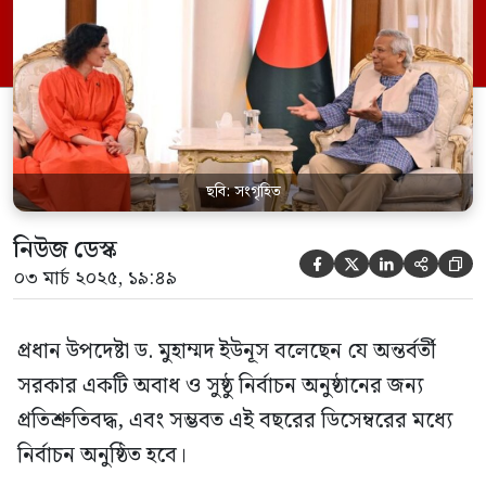
ব্যবস্থাপনা বিষয়ক কমিশনার হাজদা লাহবিবের
সঙ্গে সাক্ষাৎকালে তিনি এ কথা বলেন। এ বৈঠকে
রোহিঙ্গা সংকটের প্রসঙ্গও আসে, […]
ছবি: সংগৃহিত
নিউজ ডেস্ক





০৩ মার্চ ২০২৫, ১৯:৪৯
প্রধান উপদেষ্টা ড. মুহাম্মদ ইউনূস বলেছেন যে অন্তর্বর্তী
সরকার একটি অবাধ ও সুষ্ঠু নির্বাচন অনুষ্ঠানের জন্য
প্রতিশ্রুতিবদ্ধ, এবং সম্ভবত এই বছরের ডিসেম্বরের মধ্যে
নির্বাচন অনুষ্ঠিত হবে।