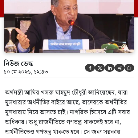
দিচ্ছে। রোববার (১০ মে) রাজধানীর
আগারগাঁওয়ে অনানুষ্ঠানিক খাতের উন্নয়নে
পিকেএসএফ ও বিশ্বব্যাংকের যৌথ প্রকল্প
‘রেইজ’-এর ২য় […]
নিউজ ডেস্ক





১০ মে ২০২৬, ১২:৪৩
অর্থমন্ত্রী আমির খসরু মাহমুদ চৌধুরী জানিয়েছেন, যারা
মূলধারার অর্থনীতির বাইরে আছে, তাদেরকে অর্থনীতির
মূলধারায় নিয়ে আসতে চাই। নাগরিক হিসেবে এটি সবার
অধিকার। শুধু রাজনীতিতে গণতন্ত্র থাকলেই হবে না,
অর্থনীতিতেও গণতন্ত্র থাকতে হবে। সে জন্য সরকার