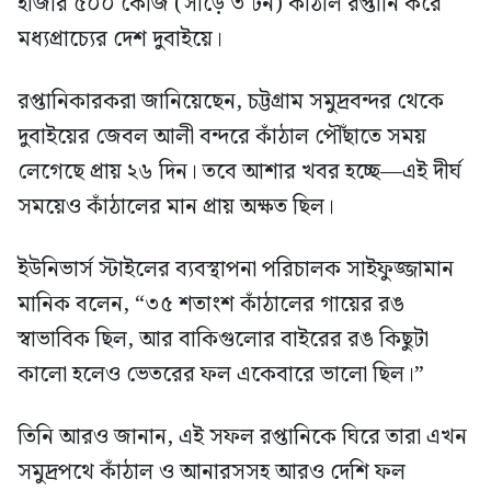
হাজার ৫০০ কেজি (সাড়ে ৩ টন) কাঁঠাল রপ্তানি করে
মধ্যপ্রাচ্যের দেশ দুবাইয়ে।
রপ্তানিকারকরা জানিয়েছেন, চট্টগ্রাম সমুদ্রবন্দর থেকে
দুবাইয়ের জেবল আলী বন্দরে কাঁঠাল পৌঁছাতে সময়
লেগেছে প্রায় ২৬ দিন। তবে আশার খবর হচ্ছে—এই দীর্ঘ
সময়েও কাঁঠালের মান প্রায় অক্ষত ছিল।
ইউনিভার্স স্টাইলের ব্যবস্থাপনা পরিচালক সাইফুজ্জামান
মানিক বলেন, “৩৫ শতাংশ কাঁঠালের গায়ের রঙ
স্বাভাবিক ছিল, আর বাকিগুলোর বাইরের রঙ কিছুটা
কালো হলেও ভেতরের ফল একেবারে ভালো ছিল।”
তিনি আরও জানান, এই সফল রপ্তানিকে ঘিরে তারা এখন
সমুদ্রপথে কাঁঠাল ও আনারসসহ আরও দেশি ফল