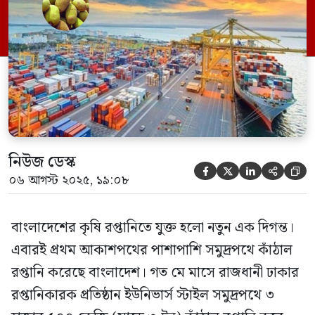
দেশ দুবাইয়ে। রপ্তানিকারকরা জানিয়েছেন,
চট্টগ্রাম সমুদ্রবন্দর থেকে দুবাইয়ের জেবল আলী
বন্দরে কাঁঠাল পৌঁছাতে সময় লেগেছে প্রায় ২৬
[…]
নিউজ ডেস্ক





০৬ আগস্ট ২০২৫, ১৯:০৮
বাংলাদেশের কৃষি রপ্তানিতে যুক্ত হলো নতুন এক দিগন্ত।
এবারই প্রথম আকাশপথের পাশাপাশি সমুদ্রপথে কাঁঠাল
রপ্তানি করেছে বাংলাদেশ। গত মে মাসে রাজধানী ঢাকার
রপ্তানিকারক প্রতিষ্ঠান ইউনিভার্স স্টাইল সমুদ্রপথে ৩