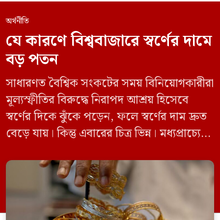
অর্থনীতি
যে কারণে বিশ্ববাজারে স্বর্ণের দামে
বড় পতন
সাধারণত বৈশ্বিক সংকটের সময় বিনিয়োগকারীরা
মূল্যস্ফীতির বিরুদ্ধে নিরাপদ আশ্রয় হিসেবে
স্বর্ণের দিকে ঝুঁকে পড়েন, ফলে স্বর্ণের দাম দ্রুত
বেড়ে যায়। কিন্তু এবারের চিত্র ভিন্ন। মধ্যপ্রাচ্যে
যুক্তরাষ্ট্র, ইসরাইল ও ইরানের মধ্যে যুদ্ধ চললেও
এবার এমন চিত্র দেখা যাচ্ছে না। এর বদলে স্বর্ণের
দাম কমছে। জানুয়ারিতে প্রতি আউন্স স্বর্ণের দাম
ছিল ৫ হাজার ৩০৩ ডলার। গত শুক্রবার […]