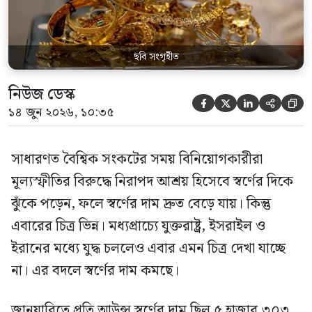
ছবি সংগৃহীত
নিউজ ডেস্ক





১৪ জুন ২০২৬, ১০:৩৫
সাধারণত বৈশ্বিক সংকটের সময় বিনিয়োগকারীরা
মূল্যস্ফীতির বিরুদ্ধে নিরাপদ আশ্রয় হিসেবে স্বর্ণের দিকে
ঝুঁকে পড়েন, ফলে স্বর্ণের দাম দ্রুত বেড়ে যায়। কিন্তু
এবারের চিত্র ভিন্ন। মধ্যপ্রাচ্যে যুক্তরাষ্ট্র, ইসরাইল ও
ইরানের মধ্যে যুদ্ধ চললেও এবার এমন চিত্র দেখা যাচ্ছে
না। এর বদলে স্বর্ণের দাম কমছে।
জানুয়ারিতে প্রতি আউন্স স্বর্ণের দাম ছিল ৫ হাজার ৩০৩