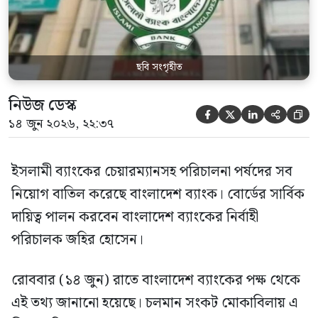
ব্যাংক কোম্পানি আইন, ১৯৯১-এর ৪৫ ধারায় ও
৪৭(৩) ধারায় বাংলাদেশ […]
ছবি সংগৃহীত
নিউজ ডেস্ক





১৪ জুন ২০২৬, ২২:৩৭
ইসলামী ব্যাংকের চেয়ারম্যানসহ পরিচালনা পর্ষদের সব
নিয়োগ বাতিল করেছে বাংলাদেশ ব্যাংক। বোর্ডের সার্বিক
দায়িত্ব পালন করবেন বাংলাদেশ ব্যাংকের নির্বাহী
পরিচালক জহির হোসেন।
রোববার (১৪ জুন) রাতে বাংলাদেশ ব্যাংকের পক্ষ থেকে
এই তথ্য জানানো হয়েছে। চলমান সংকট মোকাবিলায় এ