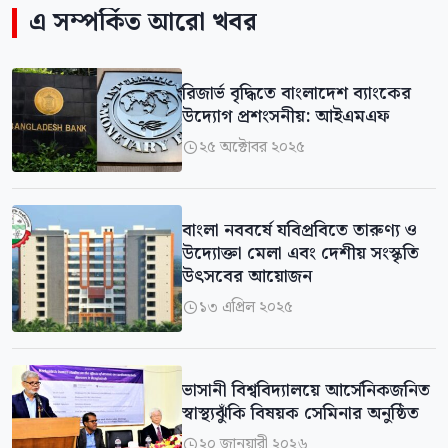
এ সম্পর্কিত আরো খবর
রিজার্ভ বৃদ্ধিতে বাংলাদেশ ব্যাংকের
উদ্যোগ প্রশংসনীয়: আইএমএফ
২৫ অক্টোবর ২০২৫

বাংলা নববর্ষে যবিপ্রবিতে তারুণ্য ও
উদ্যোক্তা মেলা এবং দেশীয় সংস্কৃতি
উৎসবের আয়োজন
১৩ এপ্রিল ২০২৫

ভাসানী বিশ্ববিদ্যালয়ে আর্সেনিকজনিত
স্বাস্থ্যঝুঁকি বিষয়ক সেমিনার অনুষ্ঠিত
২০ জানুয়ারী ২০২৬
