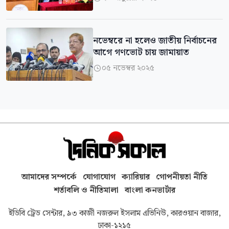
নভেম্বরে না হলেও জাতীয় নির্বাচনের
আগে গণভোট চায় জামায়াত
০৫ নভেম্বর ২০২৫

আমাদের সম্পর্কে
যোগাযোগ
ক্যারিয়ার
গোপনীয়তা নীতি
শর্তাবলি ও নীতিমালা
বাংলা কনভার্টার
ইডিবি ট্রেড সেন্টার, ৯৩ কাজী নজরুল ইসলাম এভিনিউ, কারওয়ান বাজার,
ঢাকা-১২১৫