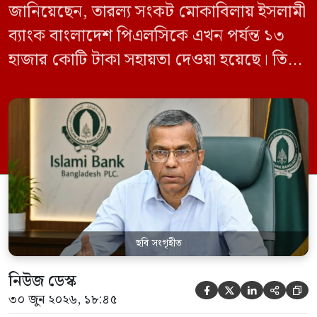
জানিয়েছেন, তারল্য সংকট মোকাবিলায় ইসলামী
ব্যাংক বাংলাদেশ পিএলসিকে এখন পর্যন্ত ১৩
হাজার কোটি টাকা সহায়তা দেওয়া হয়েছে। তিনি
বলেন, আমানতকারীদের স্বার্থ রক্ষা এবং ব্যাংকিং
খাতের স্থিতিশীলতা বজায় রাখতেই এ পদক্ষেপ
নেওয়া হয়েছে। মঙ্গলবার (৩০ জুন) ২০২৬-২৭
অর্থবছরের প্রথমার্ধের মুদ্রানীতি ঘোষণা অনুষ্ঠানে
গভর্নর এ তথ্য জানান। তিনি বলেন, বিগত
আওয়ামী লীগ […]
ছবি সংগৃহীত
নিউজ ডেস্ক





৩০ জুন ২০২৬, ১৮:৪৫