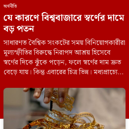
অর্থনীতি
যে কারণে বিশ্ববাজারে স্বর্ণের দামে
বড় পতন
সাধারণত বৈশ্বিক সংকটের সময় বিনিয়োগকারীরা
মূল্যস্ফীতির বিরুদ্ধে নিরাপদ আশ্রয় হিসেবে
স্বর্ণের দিকে ঝুঁকে পড়েন, ফলে স্বর্ণের দাম দ্রুত
বেড়ে যায়। কিন্তু এবারের চিত্র ভিন্ন। মধ্যপ্রাচ্যে
যুক্তরাষ্ট্র, ইসরাইল ও ইরানের মধ্যে যুদ্ধ চললেও
এবার এমন চিত্র দেখা যাচ্ছে না। এর বদলে স্বর্ণের
দাম কমছে। জানুয়ারিতে প্রতি আউন্স স্বর্ণের দাম
ছিল ৫ হাজার ৩০৩ ডলার। গত শুক্রবার […]