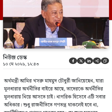
সরকার অর্থনীতির গণতন্ত্রীকরণের ওপর গুরুত্ব
দিচ্ছে। রোববার (১০ মে) রাজধানীর
আগারগাঁওয়ে অনানুষ্ঠানিক খাতের উন্নয়নে
পিকেএসএফ ও বিশ্বব্যাংকের যৌথ প্রকল্প
‘রেইজ’-এর ২য় […]
নিউজ ডেস্ক





১০ মে ২০২৬, ১২:৪৩
অর্থমন্ত্রী আমির খসরু মাহমুদ চৌধুরী জানিয়েছেন, যারা
মূলধারার অর্থনীতির বাইরে আছে, তাদেরকে অর্থনীতির
মূলধারায় নিয়ে আসতে চাই। নাগরিক হিসেবে এটি সবার
অধিকার। শুধু রাজনীতিতে গণতন্ত্র থাকলেই হবে না,