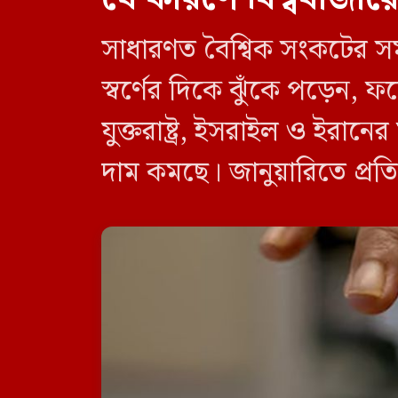
সাধারণত বৈশ্বিক সংকটের সময
স্বর্ণের দিকে ঝুঁকে পড়েন, ফলে 
যুক্তরাষ্ট্র, ইসরাইল ও ইরানে
দাম কমছে। জানুয়ারিতে প্রত