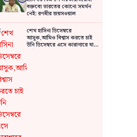
বক্তব্যে ভারতের কোনো সমর্থন
নেই: রণধীর জয়সওয়াল
শেখ হাসিনা ডিসেম্বরে
আসুক,আমিও বিশ্বাস করতে চাই
উনি ডিসেম্বরে এসে কারাগারে যান:
আইনমন্ত্রী