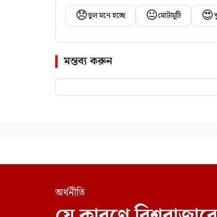
😞
😐
😍
ভুল মনে হচ্ছে
মোটামুটি
খ
মন্তব্য করুন
অর্থনীতি
যে কারণে বিশ্ববাজারে 