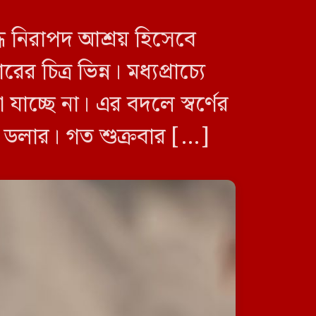
সচিবালয় ঘেরাওয়ের মতো কর্মসূচি
কোনো বিবেকবান মানুষ সমর্থন
ধে নিরাপদ আশ্রয় হিসেবে
করতে পারে না: প্রতিমন্ত্রী নুর
ের চিত্র ভিন্ন। মধ্যপ্রাচ্যে
 যাচ্ছে না। এর বদলে স্বর্ণের
০৩ ডলার। গত শুক্রবার […]