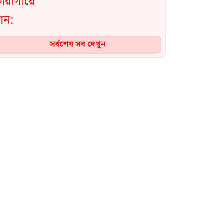
সর্বশেষ সব দেখুন
‘আমি আওয়ামী লীগ করি না,
অবশ্যই করি না আমি ব্যক্তি নয়,
ন্যায়ের পক্ষে কথা বলি’: রুমিন
ফারহানা