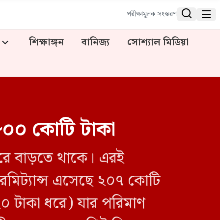


পরীক্ষামূলক সংস্করণ
শিক্ষাঙ্গন
বানিজ্য
সোশ্যাল মিডিয়া
র ৮০০ কোটি টাকা
 করে বাড়তে থাকে। এরই
েমিট্যান্স এসেছে ২০৭ কোটি
১২০ টাকা ধরে) যার পরিমাণ