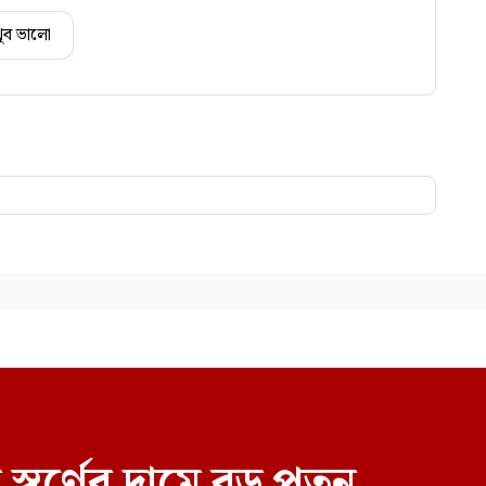
ুব ভালো
স্বর্ণের দামে বড় পতন