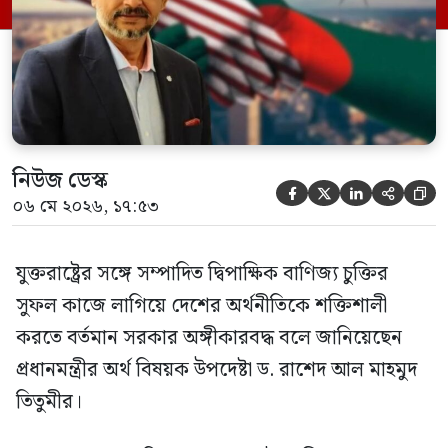
লিঞ্চের সঙ্গে এক গুরুত্বপূর্ণ বৈঠক শেষে তিনি এ
কথা বলেন। বৈঠক পরবর্তী সংবাদ সম্মেলনে
[…]
নিউজ ডেস্ক





০৬ মে ২০২৬, ১৭:৫৩
যুক্তরাষ্ট্রের সঙ্গে সম্পাদিত দ্বিপাক্ষিক বাণিজ্য চুক্তির
সুফল কাজে লাগিয়ে দেশের অর্থনীতিকে শক্তিশালী
করতে বর্তমান সরকার অঙ্গীকারবদ্ধ বলে জানিয়েছেন
প্রধানমন্ত্রীর অর্থ বিষয়ক উপদেষ্টা ড. রাশেদ আল মাহমুদ
তিতুমীর।