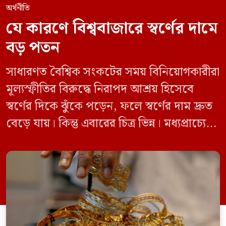
অর্থনীতি
যে কারণে বিশ্ববাজারে স্বর্ণের দামে
বড় পতন
সাধারণত বৈশ্বিক সংকটের সময় বিনিয়োগকারীরা
মূল্যস্ফীতির বিরুদ্ধে নিরাপদ আশ্রয় হিসেবে
স্বর্ণের দিকে ঝুঁকে পড়েন, ফলে স্বর্ণের দাম দ্রুত
বেড়ে যায়। কিন্তু এবারের চিত্র ভিন্ন। মধ্যপ্রাচ্যে
যুক্তরাষ্ট্র, ইসরাইল ও ইরানের মধ্যে যুদ্ধ চললেও
এবার এমন চিত্র দেখা যাচ্ছে না। এর বদলে স্বর্ণের
দাম কমছে। জানুয়ারিতে প্রতি আউন্স স্বর্ণের দাম
ছিল ৫ হাজার ৩০৩ ডলার। গত শুক্রবার […]