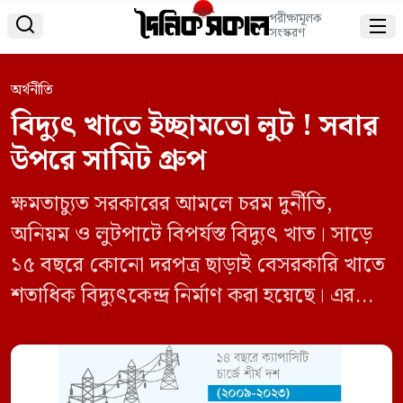
পরীক্ষামূলক


সংস্করণ
অর্থনীতি
বিদ্যুৎ খাতে ইচ্ছামতো লুট ! সবার
উপরে সামিট গ্ৰুপ
ক্ষমতাচ্যুত সরকারের আমলে চরম দুর্নীতি,
অনিয়ম ও লুটপাটে বিপর্যস্ত বিদ্যুৎ খাত। সাড়ে
১৫ বছরে কোনো দরপত্র ছাড়াই বেসরকারি খাতে
শতাধিক বিদ্যুৎকেন্দ্র নির্মাণ করা হয়েছে। এর
বেশিরভাগই কোনো কাজে আসেনি। সরকারি
হিসাবে উৎপাদন ক্ষমতা ২৫ হাজার মেগাওয়াট
বলা হলেও লোডশেডিং থেকে মুক্তি মেলেনি।