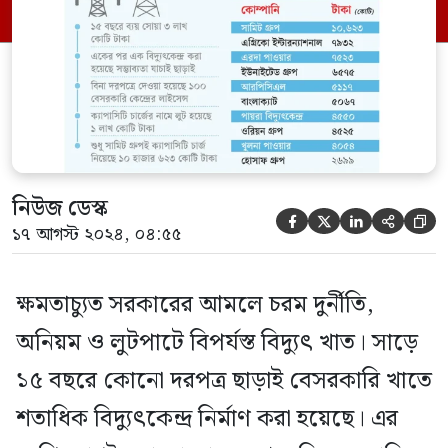
এমনকি দেশে বিদ্যুতের প্রকৃত চাহিদা কত, তারও
সঠিক কোনো হিসাব নেই বিদ্যুৎ উন্নয়ন […]
নিউজ ডেস্ক





১৭ আগস্ট ২০২৪, ০৪:৫৫
ক্ষমতাচ্যুত সরকারের আমলে চরম দুর্নীতি,
অনিয়ম ও লুটপাটে বিপর্যস্ত বিদ্যুৎ খাত। সাড়ে
১৫ বছরে কোনো দরপত্র ছাড়াই বেসরকারি খাতে
শতাধিক বিদ্যুৎকেন্দ্র নির্মাণ করা হয়েছে। এর