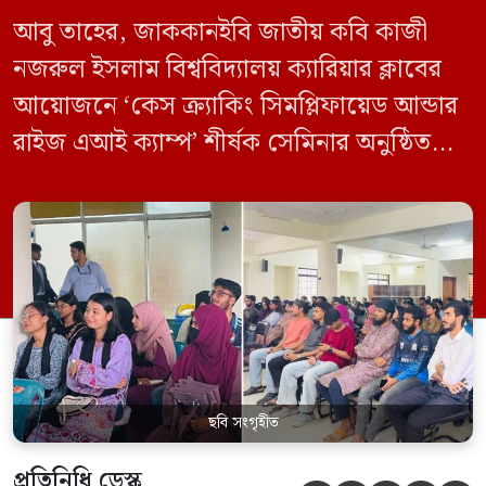
আবু তাহের, জাককানইবি জাতীয় কবি কাজী
নজরুল ইসলাম বিশ্ববিদ্যালয় ক্যারিয়ার ক্লাবের
আয়োজনে ‘কেস ক্র্যাকিং সিমপ্লিফায়েড আন্ডার
রাইজ এআই ক্যাম্প’ শীর্ষক সেমিনার অনুষ্ঠিত
হয়েছে। মঙ্গলবার (১২ মে) বিশ্ববিদ্যালয়ের
কেন্দ্রীয় লাইব্রেরির নবযুগ কনফারেন্স রুমে এ
সেমিনারের আয়োজন করা হয়। এআই ক্যাম্পের
উদ্যোগে আয়োজিত সেমিনারে প্রধান আলোচক
হিসেবে উপস্থিত ছিলেন রাইজের ডিজিটাল গ্রোথ
হ্যাক ম্যানেজার মো. ইয়াসিন আরাফাত। […]
ছবি সংগৃহীত
প্রতিনিধি ডেস্ক