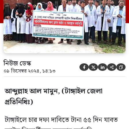
শিক্ষার্থীরা। সোমবার দুপুরে টাঙ্গাইল মেডিকেল
অ্যাসিস্ট্যান্ট ট্রেনিং স্কুলের সামনে এ কর্মসূচির
আয়োজন করা হয়। এ […]
নিউজ ডেস্ক





০৯ ডিসেম্বর ২০২৪, ১৪:১৩
আব্দুল্লাহ আল মামুন, (টাঙ্গাইল জেলা
প্রতিনিধিঃ)
টাঙ্গাইলে চার দফা দাবিতে টানা ৫৫ দিন যাবত