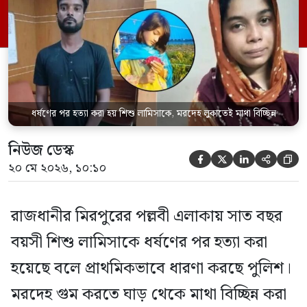
ভাড়াটিয়া সোহেল রানা (৩০) ও তার স্ত্রী স্বপ্না
আক্তারকে (২৬) মাত্র ৭ ঘণ্টার […]
ধর্ষণের পর হত্যা করা হয় শিশু লামিসাকে, মরদেহ লুকাতেই মাথা বিচ্ছিন্ন
নিউজ ডেস্ক





২০ মে ২০২৬, ১০:১০
রাজধানীর মিরপুরের পল্লবী এলাকায় সাত বছর
বয়সী শিশু লামিসাকে ধর্ষণের পর হত্যা করা
হয়েছে বলে প্রাথমিকভাবে ধারণা করছে পুলিশ।
মরদেহ গুম করতে ঘাড় থেকে মাথা বিচ্ছিন্ন করা