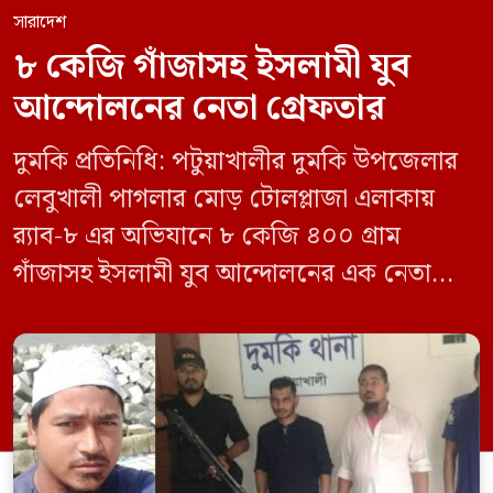
সারাদেশ
৮ কেজি গাঁজাসহ ইসলামী যুব
আন্দোলনের নেতা গ্রেফতার
দুমকি প্রতিনিধি: পটুয়াখালীর দুমকি উপজেলার
লেবুখালী পাগলার মোড় টোলপ্লাজা এলাকায়
র‍্যাব-৮ এর অভিযানে ৮ কেজি ৪০০ গ্রাম
গাঁজাসহ ইসলামী যুব আন্দোলনের এক নেতাকে
গ্রেফতার করা হয়েছে। পরে তার দেওয়া তথ্যের
ভিত্তিতে অভিযান চালিয়ে মাদক চক্রের আরও
এক সদস্যকে আটক করা হয়। র‍্যাব ও পুলিশ
সূত্রে জানা গেছে, শুক্রবার গোপন সংবাদের
ভিত্তিতে র‍্যাব-৮, সিপিসি-১ পটুয়াখালী ক্যাম্পের