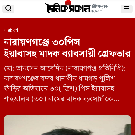
পরীক্ষামূলক


সংস্করণ
সারাদেশ
নারায়ণগঞ্জে ৩০পিস
ইয়াবাসহ মাদক ব্যাবসায়ী গ্রেফতার
মো: তানসেন আবেদিন (নারায়ণগঞ্জ প্রতিনিধি):
নারায়ণগঞ্জের বন্দর থানাধীন ধামগড় পুলিশ
ফাঁড়ির অভিযানে ৩০( ত্রিশ) পিস ইয়াবাসহ
শাহআলম (৩০) নামের মাদক ব্যবসায়ীকে
গ্রেফতার করেছে ধামগড় পুলিশ ফাঁড়ির এসআই
সামসুল হক এবং এএসআই মফিজ শনিবার সন্ধা
ছয়টা ৫০ মিনিটে নারায়ণগঞ্জ সিটি কর্পোরেশনের