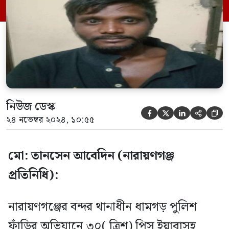
২৬নং ওয়ার্ড সোনাচড়া এলাকা থেকে তাকে
গ্রেফতার করা হয়। এসময় তার হেফাজতে থাকা
৩০ পিস […]
নিউজ ডেস্ক





২৪ নভেম্বর ২০২৪, ১০:৫৫
মো: তানসেন আবেদিন (নারায়ণগঞ্জ
প্রতিনিধি):
নারায়ণগঞ্জের বন্দর থানাধীন ধামগড় পুলিশ
ফাঁড়ির অভিযানে ৩০( ত্রিশ) পিস ইয়াবাসহ