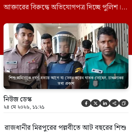
আক্তারের বিরুদ্ধে অভিযোগপত্র দিচ্ছে পুলিশ।
একইসঙ্গে রামিসাকে ধর্ষণ-হত্যার আগে ইয়াবা
সেবন করেছিলেন বলে জবানবন্দিতে
জানিয়েছেন আসামি। রোববার (২৪ মে) সকালে
মামলার তদন্ত কর্মকর্তা পল্লবী থানার উপ-
পরিদর্শক অহিদুজ্জামান এ তথ্য নিছিত করেন।
তিনি বলেন, […]
শিশু রামিসাকে ধর্ষণ-হত্যার আগে যা সেবন করেন ঘাতক সোহেল, চাঞ্চল্যকর
তথ্য প্রকাশ
নিউজ ডেস্ক





২৪ মে ২০২৬, ১১:২১
রাজধানীর মিরপুরের পল্লবীতে আট বছরের শিশু