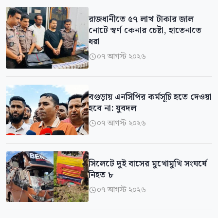
রাজধানীতে ৫৭ লাখ টাকার জাল
নোটে স্বর্ণ কেনার চেষ্টা, হাতেনাতে
ধরা
০৭ আগস্ট ২০২৬

বগুড়ায় এনসিপির কর্মসূচি হতে দেওয়া
হবে না: যুবদল
০৭ আগস্ট ২০২৬

সিলেটে দুই বাসের মুখোমুখি সংঘর্ষে
নিহত ৮
০৭ আগস্ট ২০২৬
