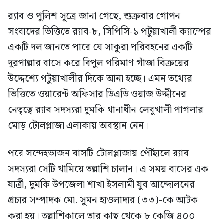
র‍্যাব ও পুলিশ সূত্রে জানা গেছে, শুক্রবার গোপন
সংবাদের ভিত্তিতে র‍্যাব-৮, সিপিসি-১ পটুয়াখালী ক্যাম্পের
একটি দল জানতে পারে যে সাকুরা পরিবহনের একটি
দূরপাল্লার বাসে করে বিপুল পরিমাণ গাঁজা বিক্রয়ের
উদ্দেশ্যে পটুয়াখালীর দিকে আনা হচ্ছে। এমন তথ্যের
ভিত্তিতে ওয়ারেন্ট অফিসার ডিএডি ওয়াজ উদ্দীনের
নেতৃত্বে র‍্যাব সদস্যরা দুমকি থানাধীন লেবুখালী পাগলার
মোড় টোলপ্লাজা এলাকায় অবস্থান নেন।
পরে সন্দেহভাজন বাসটি টোলপ্লাজায় পৌঁছালে র‍্যাব
সদস্যরা সেটি থামিয়ে তল্লাশি চালান। এ সময় বাসের এক
যাত্রী, দুমকি উপজেলা শাখা ইসলামী যুব আন্দোলনের
প্রচার সম্পাদক মো. সুমন হাওলাদার (৩৩)-কে আটক
করা হয়। তল্লাশিকালে তার কাছ থেকে ৮ কেজি ৪০০