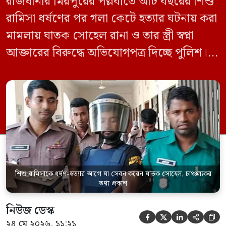
রাজধানীর মিরপুরের পল্লবীতে আট বছরের শিশু
রামিসা ধর্ষণের পর গলা কেটে হত্যার ঘটনায় করা
মামলায় ঘাতক সোহেল রানা ও তার স্ত্রী স্বপ্না
আক্তারের বিরুদ্ধে অভিযোগপত্র দিচ্ছে পুলিশ।
একইসঙ্গে রামিসাকে ধর্ষণ-হত্যার আগে ইয়াবা
সেবন করেছিলেন বলে জবানবন্দিতে
জানিয়েছেন আসামি। রোববার (২৪ মে) সকালে
মামলার তদন্ত কর্মকর্তা পল্লবী থানার উপ-
পরিদর্শক অহিদুজ্জামান এ তথ্য নিছিত করেন।
তিনি বলেন, […]
শিশু রামিসাকে ধর্ষণ-হত্যার আগে যা সেবন করেন ঘাতক সোহেল, চাঞ্চল্যকর
তথ্য প্রকাশ
নিউজ ডেস্ক





২৪ মে ২০২৬, ১১:২১