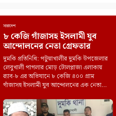
সারাদেশ
৮ কেজি গাঁজাসহ ইসলামী যুব
আন্দোলনের নেতা গ্রেফতার
দুমকি প্রতিনিধি: পটুয়াখালীর দুমকি উপজেলার
লেবুখালী পাগলার মোড় টোলপ্লাজা এলাকায়
র‍্যাব-৮ এর অভিযানে ৮ কেজি ৪০০ গ্রাম
গাঁজাসহ ইসলামী যুব আন্দোলনের এক নেতাকে
গ্রেফতার করা হয়েছে। পরে তার দেওয়া তথ্যের
ভিত্তিতে অভিযান চালিয়ে মাদক চক্রের আরও
এক সদস্যকে আটক করা হয়। র‍্যাব ও পুলিশ