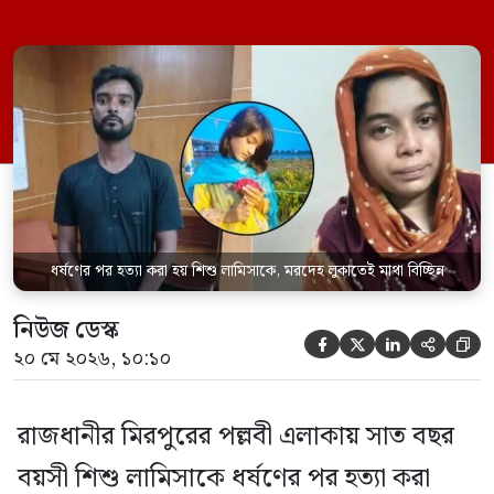
হয় এবং শরীরের অন্য অংশও টুকরো করার চেষ্টা
চালানো হয় এই নৃশংস হত্যাকাণ্ডে পাশের ফ্ল্যাটের
ভাড়াটিয়া সোহেল রানা (৩০) ও তার স্ত্রী স্বপ্না
আক্তারকে (২৬) মাত্র ৭ ঘণ্টার […]
ধর্ষণের পর হত্যা করা হয় শিশু লামিসাকে, মরদেহ লুকাতেই মাথা বিচ্ছিন্ন
নিউজ ডেস্ক





২০ মে ২০২৬, ১০:১০
রাজধানীর মিরপুরের পল্লবী এলাকায় সাত বছর
বয়সী শিশু লামিসাকে ধর্ষণের পর হত্যা করা