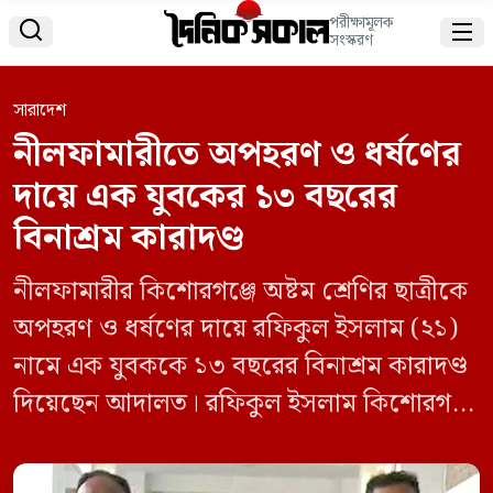
পরীক্ষামূলক


সংস্করণ
সারাদেশ
নীলফামারীতে অপহরণ ও ধর্ষণের
দায়ে এক যুবকের ১৩ বছরের
বিনাশ্রম কারাদণ্ড
নীলফামারীর কিশোরগঞ্জে অষ্টম শ্রেণির ছাত্রীকে
অপহরণ ও ধর্ষণের দায়ে রফিকুল ইসলাম (২১)
নামে এক যুবককে ১৩ বছরের বিনাশ্রম কারাদণ্ড
দিয়েছেন আদালত। রফিকুল ইসলাম কিশোরগঞ্জ
উপজেলার নিতাই ইউনিয়নের মসজিদপাড়ার
বাসিন্দা।বুধবার (১৪ মে) বিকেল সাড়ে চারটার