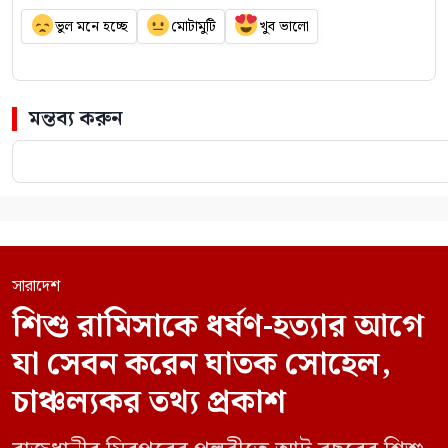
ভুল মনে হচ্ছে
মোটামুটি
খুব ভালো
মন্তব্য করুন
সারাদেশ
শিশু রামিসাকে ধর্ষণ-হত্যার আগে
যা সেবন করেন ঘাতক সোহেল,
চাঞ্চল্যকর তথ্য প্রকাশ