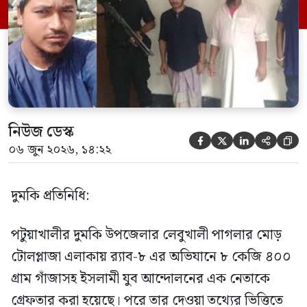
সূত্রে জানা গেছে, শুক্রবার গোপন সংবাদের
ভিত্তিতে র‍্যাব-৮, সিপিসি-১ পটুয়াখালী ক্যাম্পের
[…]
নিউজ ডেস্ক





০৬ জুন ২০২৬, ১৪:২২
দুমকি প্রতিনিধি:
পটুয়াখালীর দুমকি উপজেলার লেবুখালী পাগলার মোড়
টোলপ্লাজা এলাকায় র‍্যাব-৮ এর অভিযানে ৮ কেজি ৪০০
গ্রাম গাঁজাসহ ইসলামী যুব আন্দোলনের এক নেতাকে
গ্রেফতার করা হয়েছে। পরে তার দেওয়া তথ্যের ভিত্তিতে