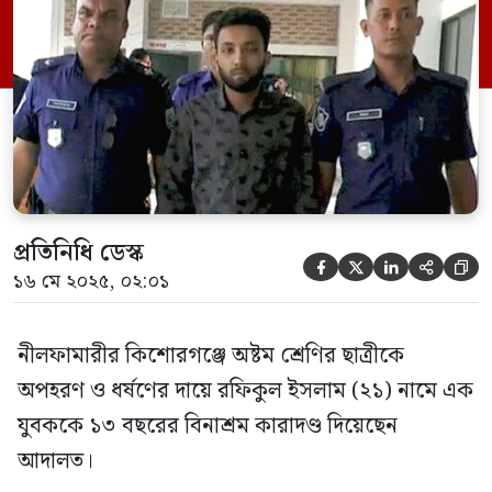
দিকে আদালতে আসামির উপস্থিতিতে এ
দণ্ডাদেশ দেন নীলফামারী নারী ও শিশু নির্যাতন
দমন ট্রাইব্যুনাল-২ এর বিচারক জেলা ও দায়রা
জজ এ.বি. […]
প্রতিনিধি ডেস্ক





১৬ মে ২০২৫, ০২:০১
নীলফামারীর কিশোরগঞ্জে অষ্টম শ্রেণির ছাত্রীকে
অপহরণ ও ধর্ষণের দায়ে রফিকুল ইসলাম (২১) নামে এক
যুবককে ১৩ বছরের বিনাশ্রম কারাদণ্ড দিয়েছেন
আদালত।