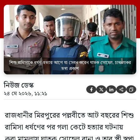
সেবন করেছিলেন বলে জবানবন্দিতে
জানিয়েছেন আসামি। রোববার (২৪ মে) সকালে
মামলার তদন্ত কর্মকর্তা পল্লবী থানার উপ-
পরিদর্শক অহিদুজ্জামান এ তথ্য নিছিত করেন।
তিনি বলেন, […]
শিশু রামিসাকে ধর্ষণ-হত্যার আগে যা সেবন করেন ঘাতক সোহেল, চাঞ্চল্যকর
তথ্য প্রকাশ
নিউজ ডেস্ক





২৪ মে ২০২৬, ১১:২১
রাজধানীর মিরপুরের পল্লবীতে আট বছরের শিশু
রামিসা ধর্ষণের পর গলা কেটে হত্যার ঘটনায়
করা মামলায় ঘাতক সোহেল রানা ও তার স্ত্রী স্বপ্না