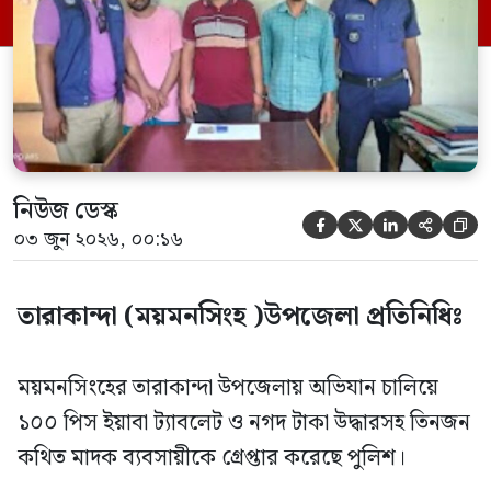
পরিচালনা করা হয়। গ্রেপ্তারকৃতরা হলেন- মো.
আবুল কালাম (৪৩), আমিনুল ইসলাম সরকার
(২৮) এবং এমদাদুল হক খোকন (৩৫)। […]
নিউজ ডেস্ক





০৩ জুন ২০২৬, ০০:১৬
তারাকান্দা (ময়মনসিংহ )উপজেলা প্রতিনিধিঃ
‎ময়মনসিংহের তারাকান্দা উপজেলায় অভিযান চালিয়ে
১০০ পিস ইয়াবা ট্যাবলেট ও নগদ টাকা উদ্ধারসহ তিনজন
কথিত মাদক ব্যবসায়ীকে গ্রেপ্তার করেছে পুলিশ।