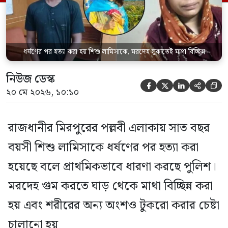
ধর্ষণের পর হত্যা করা হয় শিশু লামিসাকে, মরদেহ লুকাতেই মাথা বিচ্ছিন্ন
নিউজ ডেস্ক





২০ মে ২০২৬, ১০:১০
রাজধানীর মিরপুরের পল্লবী এলাকায় সাত বছর
বয়সী শিশু লামিসাকে ধর্ষণের পর হত্যা করা
হয়েছে বলে প্রাথমিকভাবে ধারণা করছে পুলিশ।
মরদেহ গুম করতে ঘাড় থেকে মাথা বিচ্ছিন্ন করা
হয় এবং শরীরের অন্য অংশও টুকরো করার চেষ্টা
চালানো হয়