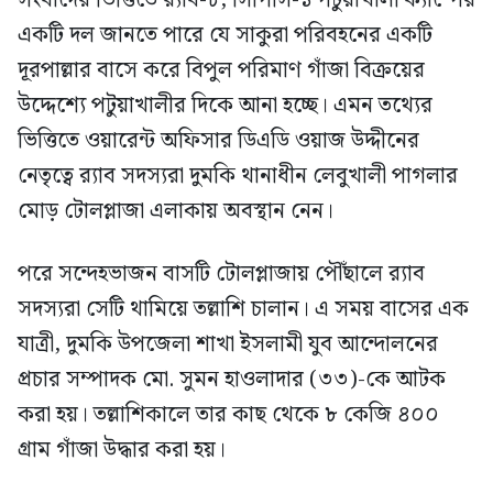
সংবাদের ভিত্তিতে র‍্যাব-৮, সিপিসি-১ পটুয়াখালী ক্যাম্পের
একটি দল জানতে পারে যে সাকুরা পরিবহনের একটি
দূরপাল্লার বাসে করে বিপুল পরিমাণ গাঁজা বিক্রয়ের
উদ্দেশ্যে পটুয়াখালীর দিকে আনা হচ্ছে। এমন তথ্যের
ভিত্তিতে ওয়ারেন্ট অফিসার ডিএডি ওয়াজ উদ্দীনের
নেতৃত্বে র‍্যাব সদস্যরা দুমকি থানাধীন লেবুখালী পাগলার
মোড় টোলপ্লাজা এলাকায় অবস্থান নেন।
পরে সন্দেহভাজন বাসটি টোলপ্লাজায় পৌঁছালে র‍্যাব
সদস্যরা সেটি থামিয়ে তল্লাশি চালান। এ সময় বাসের এক
যাত্রী, দুমকি উপজেলা শাখা ইসলামী যুব আন্দোলনের
প্রচার সম্পাদক মো. সুমন হাওলাদার (৩৩)-কে আটক
করা হয়। তল্লাশিকালে তার কাছ থেকে ৮ কেজি ৪০০
গ্রাম গাঁজা উদ্ধার করা হয়।