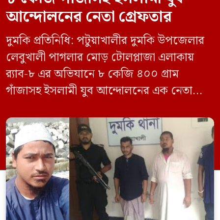
আন্দোলনের নেতা গ্রেফতার
দুমকি প্রতিনিধি: পটুয়াখালীর দুমকি উপজেলার
লেবুখালী পাগলার মোড় টোলপ্লাজা এলাকায়
র‍্যাব-৮ এর অভিযানে ৮ কেজি ৪০০ গ্রাম
গাঁজাসহ ইসলামী যুব আন্দোলনের এক নেতাকে
গ্রেফতার করা হয়েছে। পরে তার দেওয়া তথ্যের
ভিত্তিতে অভিযান চালিয়ে মাদক চক্রের আরও
এক সদস্যকে আটক করা হয়। র‍্যাব ও পুলিশ
সূত্রে জানা গেছে, শুক্রবার গোপন সংবাদের
ভিত্তিতে র‍্যাব-৮, সিপিসি-১ পটুয়াখালী ক্যাম্পের
[…]