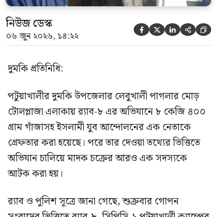
নিউজ ডেস্ক





০৬ জুন ২০২৬, ১৪:২২
দুমকি প্রতিনিধি:
পটুয়াখালীর দুমকি উপজেলার লেবুখালী পাগলার মোড়
টোলপ্লাজা এলাকায় র‍্যাব-৮ এর অভিযানে ৮ কেজি ৪০০
গ্রাম গাঁজাসহ ইসলামী যুব আন্দোলনের এক নেতাকে
গ্রেফতার করা হয়েছে। পরে তার দেওয়া তথ্যের ভিত্তিতে
অভিযান চালিয়ে মাদক চক্রের আরও এক সদস্যকে
আটক করা হয়।
র‍্যাব ও পুলিশ সূত্রে জানা গেছে, শুক্রবার গোপন