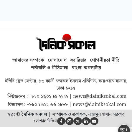
আমাদের সম্পর্কে
যোগাযোগ
ক্যারিয়ার
গোপনীয়তা নীতি
শর্তাবলি ও নীতিমালা
বাংলা কনভার্টার
ইডিবি ট্রেড সেন্টার, ৯৩ কাজী নজরুল ইসলাম এভিনিউ, কারওয়ান বাজার,
ঢাকা-১২১৫
নিউজরুম :
+৮৮০ ১৬০১ ৯৪ ২২২২
|
news@dainiksokal.com
বিজ্ঞাপণ :
+৮৮০ ১৬২২ ৬৬ ২৮৮৮
|
news@dainiksokal.com
স্বত্ব: ©
দৈনিক সকাল
|
সম্পাদক ও প্রকাশক, নাজমুল হাসান সরকার
সোশ্যাল মিডিয়া





অ+