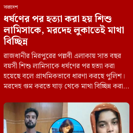
সারাদেশ
ধর্ষণের পর হত্যা করা হয় শিশু
লামিসাকে, মরদেহ লুকাতেই মাথা
বিচ্ছিন্ন
রাজধানীর মিরপুরের পল্লবী এলাকায় সাত বছর
বয়সী শিশু লামিসাকে ধর্ষণের পর হত্যা করা
হয়েছে বলে প্রাথমিকভাবে ধারণা করছে পুলিশ।
মরদেহ গুম করতে ঘাড় থেকে মাথা বিচ্ছিন্ন করা
হয় এবং শরীরের অন্য অংশও টুকরো করার চেষ্টা
চালানো হয় এই নৃশংস হত্যাকাণ্ডে পাশের ফ্ল্যাটের
ভাড়াটিয়া সোহেল রানা (৩০) ও তার স্ত্রী স্বপ্না
আক্তারকে (২৬) মাত্র ৭ ঘণ্টার […]