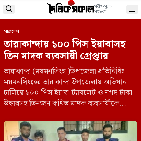
পরীক্ষামূলক


সংস্করণ
সারাদেশ
তারাকান্দায় ১০০ পিস ইয়াবাসহ
তিন মাদক ব্যবসায়ী গ্রেপ্তার
তারাকান্দা (ময়মনসিংহ )উপজেলা প্রতিনিধিঃ
‎ময়মনসিংহের তারাকান্দা উপজেলায় অভিযান
চালিয়ে ১০০ পিস ইয়াবা ট্যাবলেট ও নগদ টাকা
উদ্ধারসহ তিনজন কথিত মাদক ব্যবসায়ীকে
গ্রেপ্তার করেছে পুলিশ। মঙ্গলবার (২ জুন)
ভোররাতে উপজেলার ১০নং বিসকা ইউনিয়নের
তিলাটিয়া মধ্যপাড়া এলাকায় এ অভিযান