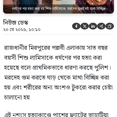
ধর্ষণের পর হত্যা করা হয় শিশু লামিসাকে, মরদেহ লুকাতেই মাথা বিচ্ছিন্ন
নিউজ ডেস্ক





২০ মে ২০২৬, ১০:১০
রাজধানীর মিরপুরের পল্লবী এলাকায় সাত বছর
বয়সী শিশু লামিসাকে ধর্ষণের পর হত্যা করা
হয়েছে বলে প্রাথমিকভাবে ধারণা করছে পুলিশ।
মরদেহ গুম করতে ঘাড় থেকে মাথা বিচ্ছিন্ন করা
হয় এবং শরীরের অন্য অংশও টুকরো করার চেষ্টা
চালানো হয়
এই নৃশংস হত্যাকাণ্ডে পাশের ফ্ল্যাটের ভাড়াটিয়া