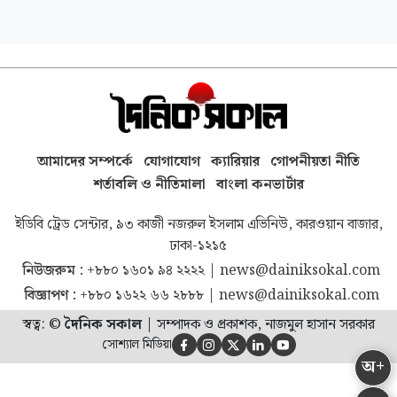
আমাদের সম্পর্কে
যোগাযোগ
ক্যারিয়ার
গোপনীয়তা নীতি
শর্তাবলি ও নীতিমালা
বাংলা কনভার্টার
ইডিবি ট্রেড সেন্টার, ৯৩ কাজী নজরুল ইসলাম এভিনিউ, কারওয়ান বাজার,
ঢাকা-১২১৫
নিউজরুম :
+৮৮০ ১৬০১ ৯৪ ২২২২
|
news@dainiksokal.com
বিজ্ঞাপণ :
+৮৮০ ১৬২২ ৬৬ ২৮৮৮
|
news@dainiksokal.com
স্বত্ব: ©
দৈনিক সকাল
|
সম্পাদক ও প্রকাশক, নাজমুল হাসান সরকার
সোশ্যাল মিডিয়া





অ+