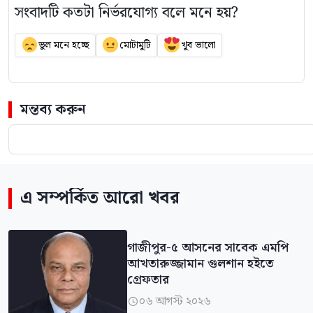
সংবাদটি কতটা নির্ভরযোগ্য বলে মনে হয়?
ভুল মনে হচ্ছে
মোটামুটি
খুব ভালো
মন্তব্য করুন
এ সম্পর্কিত আরো খবর
গাজীপুর-৫ আসনের সাবেক এমপি
আখতারুজ্জামান গুলশান হইতে
গ্রেফতার
০৬ আগস্ট ২০২৬
