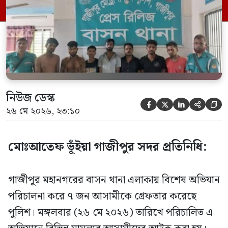
আসামীকে গ্রেফতার করা হয়েছে। তারা হলেন—
মোঃ হোসেন আলী (৪১), মোঃ জয় […]
নিউজ ডেস্ক





২৬ মে ২০২৬, ২৩:১০
মোঃআতেফ ভূঁইয়া গাজীপুর সদর প্রতিনিধি:
গাজীপুর মহানগরের বাসন থানা এলাকায় বিশেষ অভিযান
পরিচালনা করে ৭ জন আসামীকে গ্রেফতার করেছে
পুলিশ। মঙ্গলবার (২৬ মে ২০২৬) তারিখে পরিচালিত এ