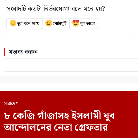
সংবাদটি কতটা নির্ভরযোগ্য বলে মনে হয়?
ভুল মনে হচ্ছে
মোটামুটি
খুব ভালো
মন্তব্য করুন
সারাদেশ
৮ কেজি গাঁজাসহ ইসলামী যুব
আন্দোলনের নেতা গ্রেফতার