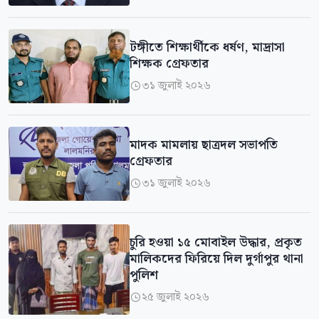
টঙ্গীতে শিক্ষার্থীকে ধর্ষণ, মাদ্রাসা
শিক্ষক গ্রেফতার
৩১ জুলাই ২০২৬

মাদক মামলায় ছাত্রদল সভাপতি
গ্রেফতার
৩১ জুলাই ২০২৬

চুরি হওয়া ১৫ মোবাইল উদ্ধার, প্রকৃত
মালিকদের ফিরিয়ে দিল দুর্গাপুর থানা
পুলিশ
২৫ জুলাই ২০২৬
