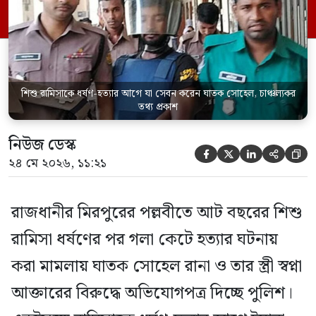
মামলার তদন্ত কর্মকর্তা পল্লবী থানার উপ-
পরিদর্শক অহিদুজ্জামান এ তথ্য নিছিত করেন।
তিনি বলেন, […]
শিশু রামিসাকে ধর্ষণ-হত্যার আগে যা সেবন করেন ঘাতক সোহেল, চাঞ্চল্যকর
তথ্য প্রকাশ
নিউজ ডেস্ক





২৪ মে ২০২৬, ১১:২১
রাজধানীর মিরপুরের পল্লবীতে আট বছরের শিশু
রামিসা ধর্ষণের পর গলা কেটে হত্যার ঘটনায়
করা মামলায় ঘাতক সোহেল রানা ও তার স্ত্রী স্বপ্না
আক্তারের বিরুদ্ধে অভিযোগপত্র দিচ্ছে পুলিশ।