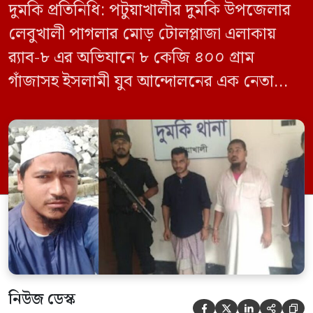
দুমকি প্রতিনিধি: পটুয়াখালীর দুমকি উপজেলার
লেবুখালী পাগলার মোড় টোলপ্লাজা এলাকায়
র‍্যাব-৮ এর অভিযানে ৮ কেজি ৪০০ গ্রাম
গাঁজাসহ ইসলামী যুব আন্দোলনের এক নেতাকে
গ্রেফতার করা হয়েছে। পরে তার দেওয়া তথ্যের
ভিত্তিতে অভিযান চালিয়ে মাদক চক্রের আরও
এক সদস্যকে আটক করা হয়। র‍্যাব ও পুলিশ
সূত্রে জানা গেছে, শুক্রবার গোপন সংবাদের
ভিত্তিতে র‍্যাব-৮, সিপিসি-১ পটুয়াখালী ক্যাম্পের
[…]
নিউজ ডেস্ক




