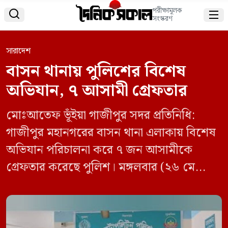
পরীক্ষামূলক


সংস্করণ
সারাদেশ
বাসন থানায় পুলিশের বিশেষ
অভিযান, ৭ আসামী গ্রেফতার
মোঃআতেফ ভূঁইয়া গাজীপুর সদর প্রতিনিধি:
গাজীপুর মহানগরের বাসন থানা এলাকায় বিশেষ
অভিযান পরিচালনা করে ৭ জন আসামীকে
গ্রেফতার করেছে পুলিশ। মঙ্গলবার (২৬ মে
২০২৬) তারিখে পরিচালিত এ অভিযানে বিভিন্ন
মামলার আসামীদের আটক করা হয়। পুলিশ সূত্রে
জানা যায়, তেল চুরি মামলার এজাহারভুক্ত ৩