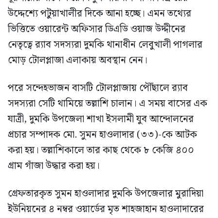
উদ্দেশ্যে পটুয়াখালীর দিকে আনা হচ্ছে। এমন তথ্যের
ভিত্তিতে ওয়ারেন্ট অফিসার ডিএডি ওয়াজ উদ্দীনের
নেতৃত্বে র‍্যাব সদস্যরা দুমকি থানাধীন লেবুখালী পাগলার
মোড় টোলপ্লাজা এলাকায় অবস্থান নেন।
পরে সন্দেহভাজন বাসটি টোলপ্লাজায় পৌঁছালে র‍্যাব
সদস্যরা সেটি থামিয়ে তল্লাশি চালান। এ সময় বাসের এক
যাত্রী, দুমকি উপজেলা শাখা ইসলামী যুব আন্দোলনের
প্রচার সম্পাদক মো. সুমন হাওলাদার (৩৩)-কে আটক
করা হয়। তল্লাশিকালে তার কাছ থেকে ৮ কেজি ৪০০
গ্রাম গাঁজা উদ্ধার করা হয়।
গ্রেফতারকৃত সুমন হাওলাদার দুমকি উপজেলার মুরাদিয়া
ইউনিয়নের ৪ নম্বর ওয়ার্ডের মৃত শাহজাহান হাওলাদারের