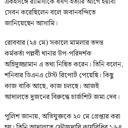
একইসঙ্গে রামিসাকে ধর্ষণ-হত্যার আগে ইয়াবা
সেবন করেছিলেন বলে জবানবন্দিতে
জানিয়েছেন আসামি।
রোববার (২৪ মে) সকালে মামলার তদন্ত
কর্মকর্তা পল্লবী থানার উপ-পরিদর্শক
অহিদুজ্জামান এ তথ্য নিছিত করেন। তিনি বলেন,
শনিবার ডিএনএ টেস্ট রিপোর্ট পেয়েছি। কিছু
কাজ বাকি আছে, কাজ চলছে। আজই
আদালতে দুজনের বিরুদ্ধে চার্জশিট জমা দেব।
পুলিশ জানায়, অভিযুক্তকে ২০ মে গ্রেপ্তার করা
হয়। তিনি আদালতে ফৌজদারি কার্যবিধির ১৬৪