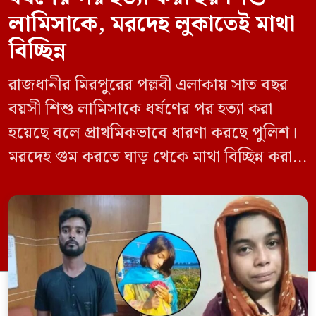
লামিসাকে, মরদেহ লুকাতেই মাথা
বিচ্ছিন্ন
রাজধানীর মিরপুরের পল্লবী এলাকায় সাত বছর
বয়সী শিশু লামিসাকে ধর্ষণের পর হত্যা করা
হয়েছে বলে প্রাথমিকভাবে ধারণা করছে পুলিশ।
মরদেহ গুম করতে ঘাড় থেকে মাথা বিচ্ছিন্ন করা
হয় এবং শরীরের অন্য অংশও টুকরো করার চেষ্টা
চালানো হয় এই নৃশংস হত্যাকাণ্ডে পাশের ফ্ল্যাটের
ভাড়াটিয়া সোহেল রানা (৩০) ও তার স্ত্রী স্বপ্না
আক্তারকে (২৬) মাত্র ৭ ঘণ্টার […]