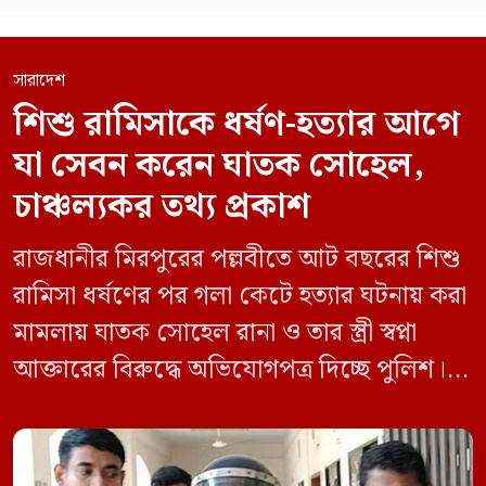
সারাদেশ
শিশু রামিসাকে ধর্ষণ-হত্যার আগে
যা সেবন করেন ঘাতক সোহেল,
চাঞ্চল্যকর তথ্য প্রকাশ
রাজধানীর মিরপুরের পল্লবীতে আট বছরের শিশু
রামিসা ধর্ষণের পর গলা কেটে হত্যার ঘটনায় করা
মামলায় ঘাতক সোহেল রানা ও তার স্ত্রী স্বপ্না
আক্তারের বিরুদ্ধে অভিযোগপত্র দিচ্ছে পুলিশ।
একইসঙ্গে রামিসাকে ধর্ষণ-হত্যার আগে ইয়াবা
সেবন করেছিলেন বলে জবানবন্দিতে
জানিয়েছেন আসামি। রোববার (২৪ মে) সকালে