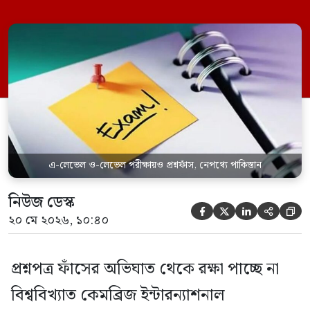
বাংলাদেশসহ এশীয় অঞ্চলের কয়েকটি দেশে দুটি
পরীক্ষা বাতিল করেছে কেমব্রিজ কর্তৃপক্ষ। এবারই
প্রথম নয়, এর আগে ২০২৪ সালে একটি এবং
২০২৫ সালে চারটিসহ আরও কয়েকটি পরীক্ষার
প্রশ্নপত্র ফাঁস হয়েছে। এ ছাড়া […]
এ-লেভেল ও-লেভেল পরীক্ষায়ও প্রশ্নফাঁস, নেপথ্যে পাকিস্তান
নিউজ ডেস্ক





২০ মে ২০২৬, ১০:৪০
প্রশ্নপত্র ফাঁসের অভিঘাত থেকে রক্ষা পাচ্ছে না
বিশ্ববিখ্যাত কেমব্রিজ ইন্টারন্যাশনাল