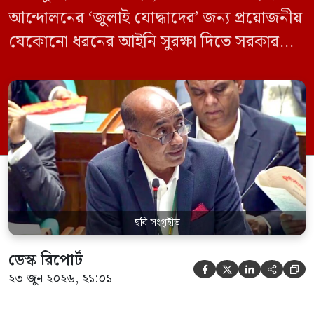
আন্দোলনের ‘জুলাই যোদ্ধাদের’ জন্য প্রয়োজনীয়
যেকোনো ধরনের আইনি সুরক্ষা দিতে সরকার
প্রস্তুত রয়েছে। মঙ্গলবার (২৩ জুন) জাতীয়
সংসদে কার্যপ্রণালি বিধির ৩০০ ধারায় দেওয়া
এক বিবৃতিতে তিনি এ কথা বলেন। এর আগে
সংরক্ষিত নারী আসনের সংসদ সদস্য রোকেয়া
বেগম অভিযোগ করেন, জুলাই আন্দোলনের
অংশগ্রহণকারীরা আইনি […]
ছবি সংগৃহীত
ডেস্ক রিপোর্ট





২৩ জুন ২০২৬, ২১:০১