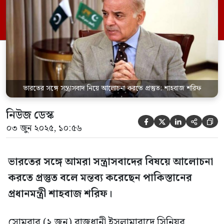
পাকিস্তানি সংবাদমাধ্যম সামাটিভি। শাহবাজ
শরিফ জোর দিয়ে বলেন, ‘কাশ্মীর সবার আগে।
এর সমাধান না হলে কোনও অগ্রগতি হতে পারে
না।’ তিনি ভারতের […]
ভারতের সঙ্গে সন্ত্রাসবাদ নিয়ে আলোচনা করতে প্রস্তুত: শাহবাজ শরিফ
নিউজ ডেস্ক





০৩ জুন ২০২৫, ১০:৫৬
ভারতের সঙ্গে আমরা সন্ত্রাসবাদের বিষয়ে আলোচনা
করতে প্রস্তুত বলে মন্তব্য করেছেন পাকিস্তানের
প্রধানমন্ত্রী শাহবাজ শরিফ।
সোমবার (২ জুন) রাজধানী ইসলামাবাদে সিনিয়র