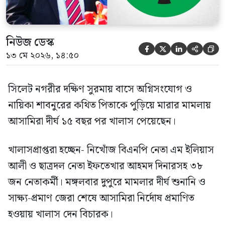
নিউজ ডেস্ক





১৩ মে ২০২৬, ১৪:৫০
সিলেট নগরীর দক্ষিণ সুরমায় বাসে অগ্নিসংযোগ ও
নায়িকা শাবনুরের কথিত পিতাকে পুড়িয়ে মারার মামলায়
আসামিরা দীর্ঘ ১৫ বছর পর খালাস পেয়েছেন।
খালাসপ্রাপ্তরা হচ্ছেন- নিখোঁজ বিএনপি নেতা এম ইলিয়াস
আলী ও ছাত্রদল নেতা ইফতেখার আহমদ দিনারসহ ৩৮
জন নেতাকর্মী। মঙ্গলবার দুপুরে মামলার দীর্ঘ শুনানি ও
সাক্ষ্য-প্রমাণ জেরা শেষে আসামিরা নির্দোষ প্রমাণিত
হওয়ায় খালাস দেন বিচারক।