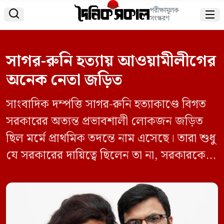
পরীক্ষামূলক


সংস্করণ
সাগর-রুনি হত্যায় আওয়ামীলীগের
অনেক নেতা জড়িত
সাংবাদিক দম্পত্তি সাগর-রুনি হত্যাকাণ্ডে বিগত
সরকারের অত্যন্ত প্রভাবশালী লোকজন জড়িত
ছিল মর্মে প্রাথমিক তদন্তে নাম এসেছে। তারা শুধু
যে সরকারের দায়িত্বে ছিলেন তা না, সরকারকে
পাশে থেকে যারা সহযোগিতা করেছেন তাদেরও
নাম এসেছে। তদন্তের স্বার্থে নাম বলায় আইনি
বাধা থাকায় এখন বলা যাচ্ছে না। যেহেতু কোনো
বাধা নেই, তাই তদন্ত শেষে এ নামগুলো সামনে