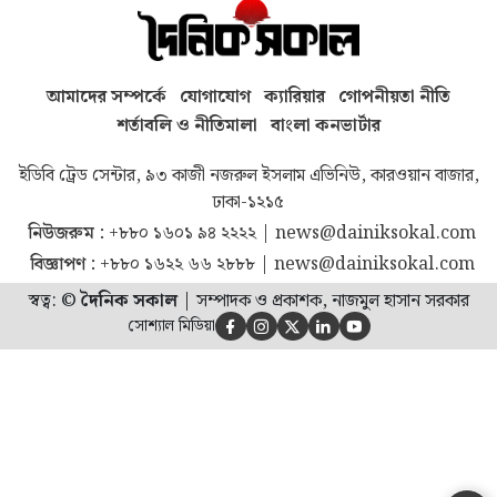
আমাদের সম্পর্কে
যোগাযোগ
ক্যারিয়ার
গোপনীয়তা নীতি
শর্তাবলি ও নীতিমালা
বাংলা কনভার্টার
ইডিবি ট্রেড সেন্টার, ৯৩ কাজী নজরুল ইসলাম এভিনিউ, কারওয়ান বাজার,
ঢাকা-১২১৫
নিউজরুম :
+৮৮০ ১৬০১ ৯৪ ২২২২
|
news@dainiksokal.com
বিজ্ঞাপণ :
+৮৮০ ১৬২২ ৬৬ ২৮৮৮
|
news@dainiksokal.com
স্বত্ব: ©
দৈনিক সকাল
|
সম্পাদক ও প্রকাশক, নাজমুল হাসান সরকার
সোশ্যাল মিডিয়া




