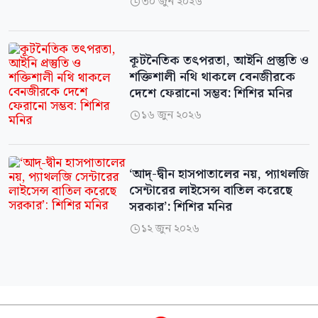
৩০ জুন ২০২৬

কূটনৈতিক তৎপরতা, আইনি প্রস্তুতি ও
শক্তিশালী নথি থাকলে বেনজীরকে
দেশে ফেরানো সম্ভব: শিশির মনির
১৬ জুন ২০২৬

‘আদ্-দ্বীন হাসপাতালের নয়, প্যাথলজি
সেন্টারের লাইসেন্স বাতিল করেছে
সরকার’: শিশির মনির
১২ জুন ২০২৬
