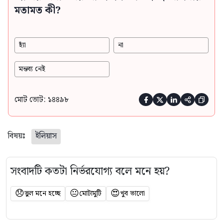
মতামত কী?
হ্যাঁ
না
মন্তব্য নেই
মোট ভোট: ১৪৪৯৮





বিষয়ঃ
ইলিয়াস
সংবাদটি কতটা নির্ভরযোগ্য বলে মনে হয়?
😞
😐
😍
ভুল মনে হচ্ছে
মোটামুটি
খুব ভালো