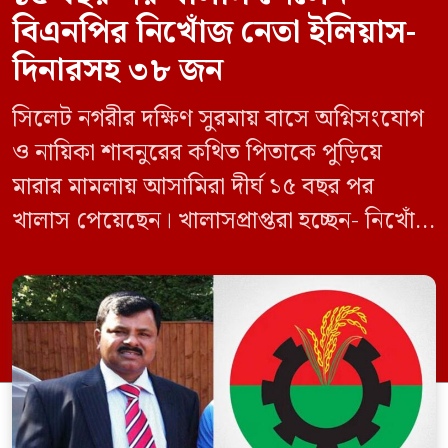
বিএনপির নিখোঁজ নেতা ইলিয়াস-
দিনারসহ ৩৮ জন
সিলেট নগরীর দক্ষিণ সুরমায় বাসে অগ্নিসংযোগ
ও নায়িকা শাবনুরের কথিত পিতাকে পুড়িয়ে
মারার মামলায় আসামিরা দীর্ঘ ১৫ বছর পর
খালাস পেয়েছেন। খালাসপ্রাপ্তরা হচ্ছেন- নিখোঁজ
বিএনপি নেতা এম ইলিয়াস আলী ও ছাত্রদল নেতা
ইফতেখার আহমদ দিনারসহ ৩৮ জন নেতাকর্মী।
মঙ্গলবার দুপুরে মামলার দীর্ঘ শুনানি ও সাক্ষ্য-
প্রমাণ জেরা শেষে আসামিরা নির্দোষ প্রমাণিত
হওয়ায় খালাস দেন বিচারক। মানবপাচার […]