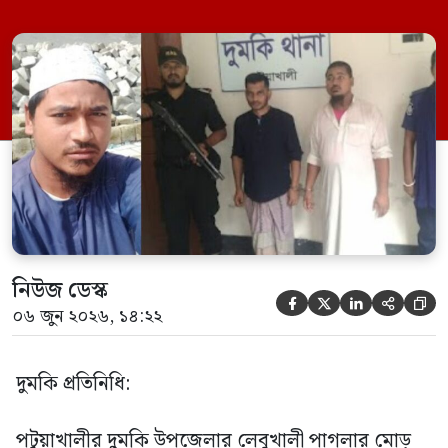
গ্রেফতার করা হয়েছে। পরে তার দেওয়া তথ্যের
ভিত্তিতে অভিযান চালিয়ে মাদক চক্রের আরও
এক সদস্যকে আটক করা হয়। র‍্যাব ও পুলিশ
সূত্রে জানা গেছে, শুক্রবার গোপন সংবাদের
ভিত্তিতে র‍্যাব-৮, সিপিসি-১ পটুয়াখালী ক্যাম্পের
[…]
নিউজ ডেস্ক





০৬ জুন ২০২৬, ১৪:২২
দুমকি প্রতিনিধি:
পটুয়াখালীর দুমকি উপজেলার লেবুখালী পাগলার মোড়