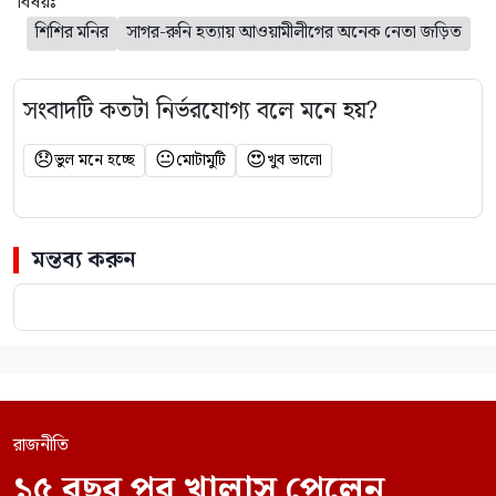
বিষয়ঃ
শিশির মনির
সাগর-রুনি হত্যায় আওয়ামীলীগের অনেক নেতা জড়িত
সংবাদটি কতটা নির্ভরযোগ্য বলে মনে হয়?
😞
😐
😍
ভুল মনে হচ্ছে
মোটামুটি
খুব ভালো
মন্তব্য করুন
রাজনীতি
১৫ বছর পর খালাস পেলেন