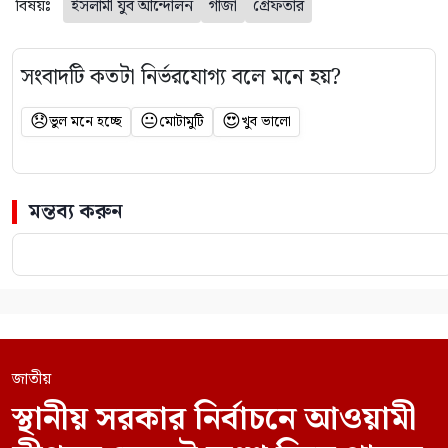
বিষয়ঃ
ইসলামী যুব আন্দোলন
গাঁজা
গ্রেফতার
সংবাদটি কতটা নির্ভরযোগ্য বলে মনে হয়?
😞
😐
😍
ভুল মনে হচ্ছে
মোটামুটি
খুব ভালো
মন্তব্য করুন
জাতীয়
স্থানীয় সরকার নির্বাচনে আওয়ামী