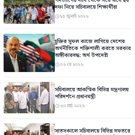
পদত্যাগের দাবি থেকে সরে এসে ছয়
দফা নিয়ে সচিবালয়ে শিক্ষার্থীরা
১৫ জুলাই ২০২৬

চুক্তির সুফল কাজে লাগিয়ে দেশের
অর্থনীতিকে শক্তিশালী করতে সরকার
অঙ্গীকারবদ্ধ: অর্থ উপদেষ্টা
০৬ মে ২০২৬

সচিবালয়ে আকস্মিক বিভিন্ন মন্ত্রণালয়
পরিদর্শনে প্রধানমন্ত্রী
৩০ মার্চ ২০২৬

সাতসকালে সচিবালয়ে বিভিন্ন দফতরে