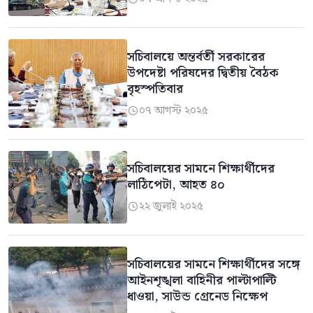
সচিবালয়ে অন্তর্বর্তী সরকারের
উপদেষ্টা পরিষদের দ্বিতীয় বৈঠক
বৃহস্পতিবার
০৭ আগস্ট ২০২৫

সচিবালয়ের সামনে শিক্ষার্থীদের
লাঠিপেটা, আহত ৪০
২২ জুলাই ২০২৫

সচিবালয়ের সামনে শিক্ষার্থীদের সঙ্গে
আইনশৃঙ্খলা বাহিনীর পাল্টাপাল্টি
ধাওয়া, সাউন্ড গ্রেনেড নিক্ষেপ