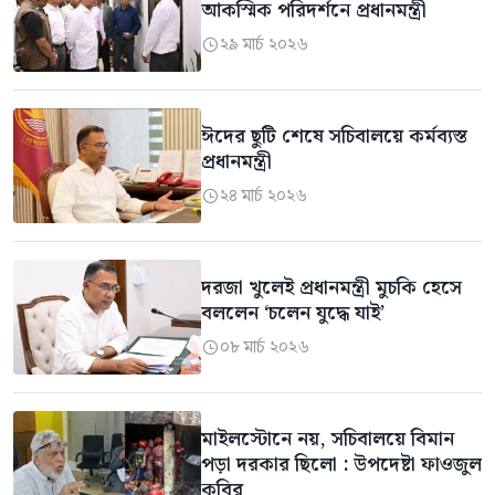
আকস্মিক পরিদর্শনে প্রধানমন্ত্রী
২৯ মার্চ ২০২৬

ঈদের ছুটি শেষে সচিবালয়ে কর্মব্যস্ত
প্রধানমন্ত্রী
২৪ মার্চ ২০২৬

দরজা খুলেই প্রধানমন্ত্রী মুচকি হেসে
বললেন ‘চলেন যুদ্ধে যাই’
০৮ মার্চ ২০২৬

মাইলস্টোনে নয়, সচিবালয়ে বিমান
পড়া দরকার ছিলো : উপদেষ্টা ফাওজুল
কবির