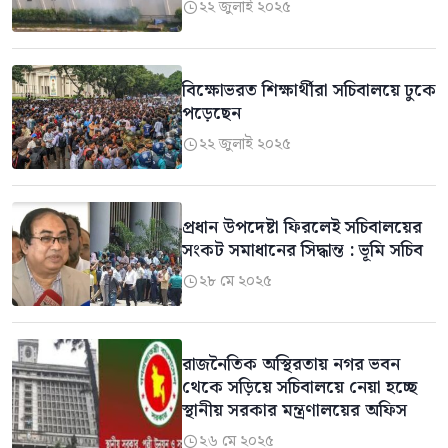
২২ জুলাই ২০২৫

বিক্ষোভরত শিক্ষার্থীরা সচিবালয়ে ঢুকে
পড়েছেন
২২ জুলাই ২০২৫

প্রধান উপদেষ্টা ফিরলেই সচিবালয়ের
সংকট সমাধানের সিদ্ধান্ত : ভূমি সচিব
২৮ মে ২০২৫

রাজনৈতিক অস্থিরতায় নগর ভবন
থেকে সড়িয়ে সচিবালয়ে নেয়া হচ্ছে
স্থানীয় সরকার মন্ত্রণালয়ের অফিস
২৬ মে ২০২৫
