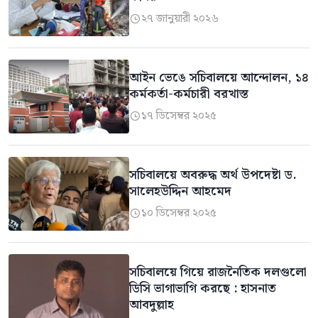
২৭ জানুয়ারী ২০২৬

আইন ভেঙে সচিবালয়ে আন্দোলন, ১৪
কর্মকর্তা-কর্মচারী বরখাস্ত
১৭ ডিসেম্বর ২০২৫

সচিবালয়ে অবরুদ্ধ অর্থ উপদেষ্টা ড.
সালেহউদ্দিন আহমেদ
১০ ডিসেম্বর ২০২৫

সচিবালয়ে গিয়ে রাজনৈতিক দলগুলো
ডিসি ভাগাভাগি করছে : হাসনাত
আবদুল্লাহ