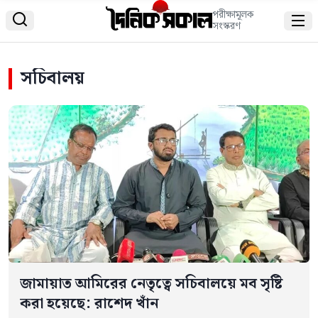
পরীক্ষামূলক


সংস্করণ
সচিবালয়
জামায়াত আমিরের নেতৃত্বে সচিবালয়ে মব সৃষ্টি
করা হয়েছে: রাশেদ খাঁন