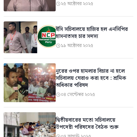
২৫ অক্টোবর ২০২৫

ইসি সচিবালয়ে হাজির হল এনসিপির
হাসনাতসহ চার সদস্য
১৯ অক্টোবর ২০২৫

নুরের ওপর হামলার বিচার না হলে
সচিবালয় ঘেরাও করা হবে : শ্রমিক
অধিকার পরিষদ
০৪ সেপ্টেম্বর ২০২৫

দ্বিতীয়বারের মতো সচিবালয়ে
উপদেষ্টা পরিষদের বৈঠক শুরু
০৭ আগস্ট ২০২৫
