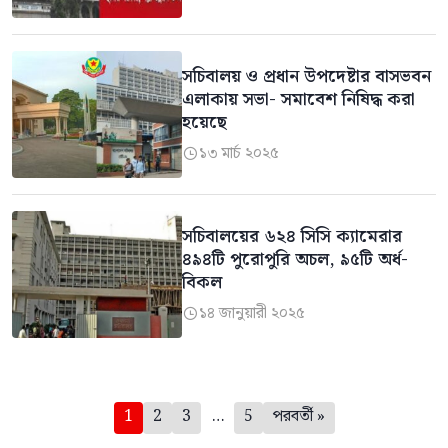
সচিবালয় ও প্রধান উপদেষ্টার বাসভবন
এলাকায় সভা- সমাবেশ নিষিদ্ধ করা
হয়েছে
১৩ মার্চ ২০২৫

সচিবালয়ের ৬২৪ সিসি ক্যামেরার
৪৯৪টি পুরোপুরি অচল, ৯৫টি অর্ধ-
বিকল
১৪ জানুয়ারী ২০২৫

পেজিনেশন
1
2
3
…
5
পরবর্তী »