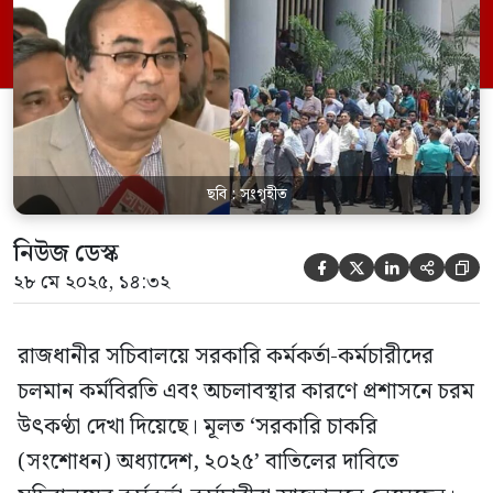
ছবি : সংগৃহীত
নিউজ ডেস্ক





২৮ মে ২০২৫, ১৪:৩২
রাজধানীর সচিবালয়ে সরকারি কর্মকর্তা-কর্মচারীদের
চলমান কর্মবিরতি এবং অচলাবস্থার কারণে প্রশাসনে চরম
উৎকণ্ঠা দেখা দিয়েছে। মূলত ‘সরকারি চাকরি
(সংশোধন) অধ্যাদেশ, ২০২৫’ বাতিলের দাবিতে