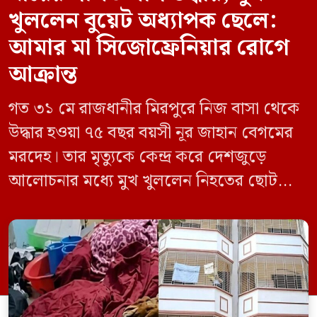
খুললেন বুয়েট অধ্যাপক ছেলে:
আমার মা সিজোফ্রেনিয়ার রোগে
আক্রান্ত
গত ৩১ মে রাজধানীর মিরপুরে নিজ বাসা থেকে
উদ্ধার হওয়া ৭৫ বছর বয়সী নূর জাহান বেগমের
মরদেহ। তার মৃত্যুকে কেন্দ্র করে দেশজুড়ে
আলোচনার মধ্যে মুখ খুললেন নিহতের ছোট
ছেলে বাংলাদেশ প্রকৌশল বিশ্ববিদ্যালয়ের
(বুয়েট) অধ্যাপক একেএম আশিকুর রহমান।
তিনি পরিবারের বিরুদ্ধে ছড়ানো বিভিন্ন তথ্যকে
মিথ্যা বলে দাবি করেছেন। বুধবার (৩ জুন)
গণমাধ্যমে দেওয়া বক্তব্যে তিনি এই […]