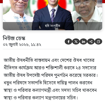
কর্তৃপক্ষ (বিডা)-এর নির্বাহী চেয়ারম্যান এবং
জাতীয় […]
ছবি সংগৃহীত
নিউজ ডেস্ক





০২ জুলাই ২০২৬, ১১:৪২
জাতীয় ঔষধনীতি বাস্তবায়ন এবং দেশের ঔষধ খাতের
নীতিগত কার্যক্রম আরও শক্তিশালী করতে ২৪ সদস্যের
জাতীয় ঔষধ উপদেষ্টা পরিষদ পুনর্গঠন করেছে সরকার।
নতুন পরিষদে সভাপতি হিসেবে দায়িত্ব পালন করবেন
স্বাস্থ্য ও পরিবার কল্যাণমন্ত্রী এবং সদস্য সচিব থাকবেন
স্বাস্থ্য ও পরিবার কল্যাণ মন্ত্রণালয়ের সচিব।