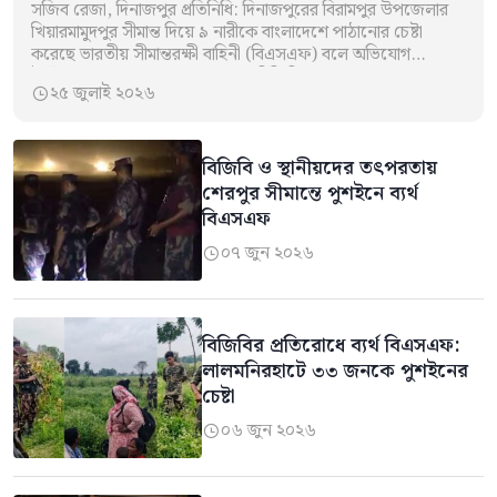
সজিব রেজা, দিনাজপুর প্রতিনিধি: দিনাজপুরের বিরামপুর উপজেলার
খিয়ারমামুদপুর সীমান্ত দিয়ে ৯ নারীকে বাংলাদেশে পাঠানোর চেষ্টা
করেছে ভারতীয় সীমান্তরক্ষী বাহিনী (বিএসএফ) বলে অভিযোগ
উঠেছে। তবে বর্ডার গার্ড বাংলাদেশ (বিজিবি) তাদের বাংলাদেশে…
২৫ জুলাই ২০২৬

বিজিবি ও স্থানীয়দের তৎপরতায়
শেরপুর সীমান্তে পুশইনে ব্যর্থ
বিএসএফ
০৭ জুন ২০২৬

বিজিবির প্রতিরোধে ব্যর্থ বিএসএফ:
লালমনিরহাটে ৩৩ জনকে পুশইনের
চেষ্টা
০৬ জুন ২০২৬
