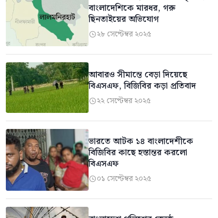
বাংলাদেশিকে মারধর, গরু
ছিনতাইয়ের অভিযোগ
২৮ সেপ্টেম্বর ২০২৫

আবারও সীমান্তে বেড়া দিয়েছে
বিএসএফ, বিজিবির কড়া প্রতিবাদ
২২ সেপ্টেম্বর ২০২৫

ভারতে আটক ১৪ বাংলাদেশীকে
বিজিবির কাছে হস্তান্তর করলো
বিএসএফ
০১ সেপ্টেম্বর ২০২৫
