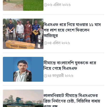
০৬ এপ্রিল ২০২৬

বিএসএফ ধরে নিয়ে যাওয়ার ১১ মাস
পর লাশ হয়ে দেশে ফিরলেন
আজিজুর
০৪ এপ্রিল ২০২৬

সীমান্তে বাংলাদেশি যুবককে ধরে
নিয়ে গেছে বিএসএফ
২৪ জানুয়ারী ২০২৬

লালমনিরহাট সীমান্তে বিএসএফের
ব্রিজ নির্মাণের চেষ্টা, বিজিবির বাধায়
কাজ বন্ধ