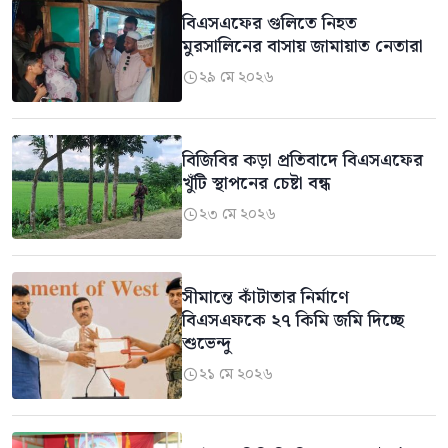
বিএসএফের গুলিতে নিহত
মুরসালিনের বাসায় জামায়াত নেতারা
২৯ মে ২০২৬

বিজিবির কড়া প্রতিবাদে বিএসএফের
খুঁটি স্থাপনের চেষ্টা বন্ধ
২৩ মে ২০২৬

সীমান্তে কাঁটাতার নির্মাণে
বিএসএফকে ২৭ কিমি জমি দিচ্ছে
শুভেন্দু
২১ মে ২০২৬
