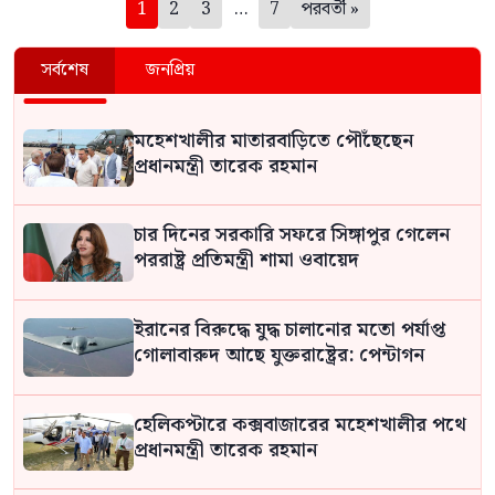
পেজিনেশন
1
2
3
…
7
পরবর্তী »
সর্বশেষ
জনপ্রিয়
মহেশখালীর মাতারবাড়িতে পৌঁছেছেন
প্রধানমন্ত্রী তারেক রহমান
চার দিনের সরকারি সফরে সিঙ্গাপুর গেলেন
পররাষ্ট্র প্রতিমন্ত্রী শামা ওবায়েদ
ইরানের বিরুদ্ধে যুদ্ধ চালানোর মতো পর্যাপ্ত
গোলাবারুদ আছে যুক্তরাষ্ট্রের: পেন্টাগন
হেলিকপ্টারে কক্সবাজারের মহেশখালীর পথে
প্রধানমন্ত্রী তারেক রহমান