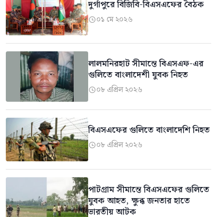
দুর্গাপুরে বিজিবি-বিএসএফের বৈঠক
০১ মে ২০২৬

লালমনিরহাট সীমান্তে বিএসএফ-এর
গুলিতে বাংলাদেশী যুবক নিহত
০৮ এপ্রিল ২০২৬

বিএসএফের গুলিতে বাংলাদেশি নিহত
০৮ এপ্রিল ২০২৬

পাটগ্রাম সীমান্তে বিএসএফের গুলিতে
যুবক আহত, ক্ষুব্ধ জনতার হাতে
ভারতীয় আটক