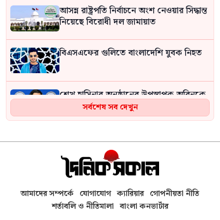
আসন্ন রাষ্ট্রপতি নির্বাচনে অংশ নেওয়ার সিদ্ধান্ত
নিয়েছে বিরোধী দল জামায়াত
বিএসএফের গুলিতে বাংলাদেশি যুবক নিহত
শেখ হাসিনার অনুষ্ঠানের উপস্থাপক অরিনকে
ঘিরে সাতক্ষীরায় আলোচনা
সর্বশেষ সব দেখুন
বেসরকারি খাতে জ্বালানি তেল আমদানি
নীতিমালার খবরকে ‘কাল্পনিক ও অসত্য’ বলল
সরকার
মানুষ বোঝেই না বিরোধী দল কিসের
আমাদের সম্পর্কে
যোগাযোগ
ক্যারিয়ার
গোপনীয়তা নীতি
বিরোধিতা করে: মাহমুদুর রহমান মান্না
শর্তাবলি ও নীতিমালা
বাংলা কনভার্টার