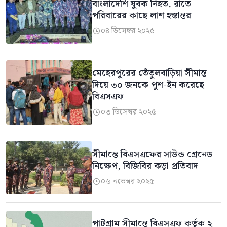
বাংলাদেশি যুবক নিহত, রাতে
পরিবারের কাছে লাশ হস্তান্তর
০৪ ডিসেম্বর ২০২৫

মেহেরপুরের তেঁতুলবাড়িয়া সীমান্ত
দিয়ে ৩০ জনকে পুশ-ইন করেছে
বিএসএফ
০৩ ডিসেম্বর ২০২৫

সীমান্তে বিএসএফের সাউন্ড গ্রেনেড
নিক্ষেপ, বিজিবির কড়া প্রতিবাদ
০৬ নভেম্বর ২০২৫

পাটগ্রাম সীমান্তে বিএসএফ কর্তৃক ২