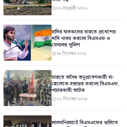
০২ জানুয়ারী ২০২৬

হাদির ঘাতকদের ভারতে প্রবেশের
দাবি নাকচ করলো বিএসএফ ও
মেঘালয় পুলিশ
২৮ ডিসেম্বর ২০২৫

ভারতে অবৈধ অনুপ্রবেশকারী মা-
ছেলেকে হস্তান্তর করলো বিএসএফ,
পাচারকারী আটক
০৬ ডিসেম্বর ২০২৫

লালমনিরহাটে বিএসএফের গুলিতে