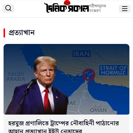
পরীক্ষামূলক


সংস্করণ
প্রত্যাখান
হরমুজ প্রণালিতে ট্রাম্পের নৌবাহিনী পাঠানোর
আহ্বান প্রত্যাখান ইইউ নেতাদের