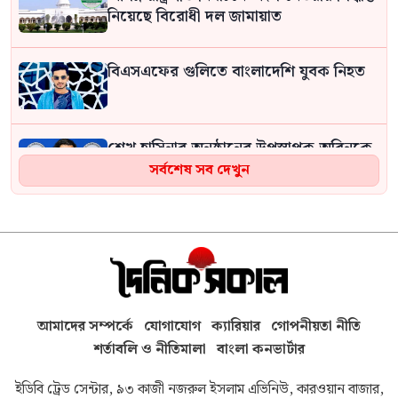
নিয়েছে বিরোধী দল জামায়াত
বিএসএফের গুলিতে বাংলাদেশি যুবক নিহত
শেখ হাসিনার অনুষ্ঠানের উপস্থাপক অরিনকে
ঘিরে সাতক্ষীরায় আলোচনা
সর্বশেষ সব দেখুন
বেসরকারি খাতে জ্বালানি তেল আমদানি
নীতিমালার খবরকে ‘কাল্পনিক ও অসত্য’ বলল
সরকার
মানুষ বোঝেই না বিরোধী দল কিসের
আমাদের সম্পর্কে
যোগাযোগ
ক্যারিয়ার
গোপনীয়তা নীতি
বিরোধিতা করে: মাহমুদুর রহমান মান্না
শর্তাবলি ও নীতিমালা
বাংলা কনভার্টার
ইডিবি ট্রেড সেন্টার, ৯৩ কাজী নজরুল ইসলাম এভিনিউ, কারওয়ান বাজার,
টুকরা করে ১১টি পলিথিনে ভরা হয়েছে নারীর