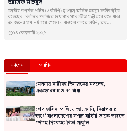
আসিফ মাহমুদ
জাতীয় নাগরিক পার্টির (এনসিপি) মুখপাত্র আসিফ মাহমুদ সজীব ভূঁইয়া
বলেছেন, নির্বাচনে পরাজিত হয়ে মনে মনে ক্রীড়া মন্ত্রী হয়ে বসে থাকা
একজনের মাথা নষ্ট হয়ে গেছে। কথাগুলো বলতে চাইনি, তার
কর্মকাণ্ডে…
১৪ ফেব্রুয়ারী ২০২৬

সর্বশেষ
জনপ্রিয়
মেঘনায় নারীসহ তিনজনের মরদেহ,
একজনের হাত-পা বাঁধা
শেখ হাসিনা পালিয়ে আসেননি, নিরাপত্তার
স্বার্থে বাংলাদেশের সশস্ত্র বাহিনী তাকে ভারতে
পোঁছে দিয়েছে: রিভা গাঙ্গুলি