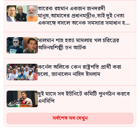
তারেক রহমান একজন জনদরদী
মানুষ,আমাদের প্রধানমন্ত্রীও,তাই দুই নেতা
একসঙ্গে বসলে অনেক সমস্যার সমাধান হবে:
দীনেশ ত্রিবেদী
সালমান শাহ হত্যা মামলায় খল চরিত্রের
অভিনয়শিল্পী ডন আটক
কর্নেল অলিকে কেন রাষ্ট্রপতি প্রার্থী করা
হলো, জানালেন নাহিদ ইসলাম
দুই মাসে সব ইউনিটে কমিটি পুনর্গঠন করবে
এনসিপি
সর্বশেষ সব দেখুন
যুক্তরাষ্ট্রের সঙ্গে সমঝোতায় পৌঁছানোর
এখনই ‘সেরা সময়’: পেজেশকিয়ান